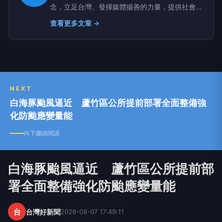
念，立足台灣、發揮媒體揚善的力量，提供社會積
極與正向的影響。 周易•繫辭提及「在天成象」，
查看更多文章 →
「三星」提供滿天星斗中指引的方向，三星拱照呈
現吉象也象徵著喜慶與祈福。 「三星傳媒」以宏
觀的角度，即時掌握生活、社會、地方、旅遊、文
教、公益、醫衛、娛樂等多元報導，透過網路科技
與團隊的力量，深耕地方，提供正面的價值觀，照
亮台灣每一個角落。
NEXT
白海豚颱風逼近 蘆竹區公所提前部署全面整備強
化防颱應變量能
向下繼續閱讀
白海豚颱風逼近 蘆竹區公所提前部
署全面整備強化防颱應變量能
台
台灣好新聞
2026-08-07 17:49:11