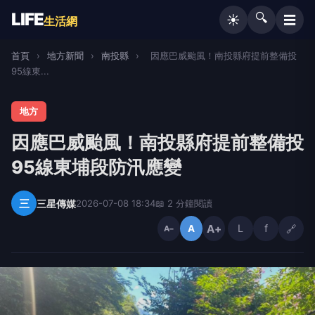
LIFE
🔍
☰
☀️
生活網
首頁
›
地方新聞
›
南投縣
›
因應巴威颱風！南投縣府提前整備投
95線東...
地方
因應巴威颱風！南投縣府提前整備投
95線東埔段防汛應變
三
三星傳媒
2026-07-08 18:34
📖 2 分鐘閱讀
A+
L
f
🔗
A
A−