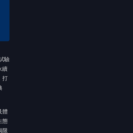
試驗
永續
，打
典
及體
生態
侷限