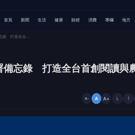
首頁
新聞
生活
健康
財經
消費
專欄
地方
錄 打造全台...
署備忘錄 打造全台首創閱讀與
A+
L
f
A
A−