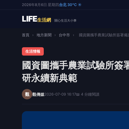
2026年8月6日 星期四
台北 30°C ☀️
LIFE
生活網
關心生活大小事
首頁
›
地方新聞
›
台中市
›
國資圖攜手農業試驗所簽署備忘
生活情報
國資圖攜手農業試驗所簽
研永續新典範
觀
觀傳媒
2026-07-09 16:17
📖 4 分鐘閱讀