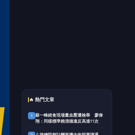
🔥 熱門文章
蘇一峰絕食現場量血壓遭檢舉 廖偉
1
翔：同樣標準賴清德違反高達11次
八德總院都計變更獲內政部審議通