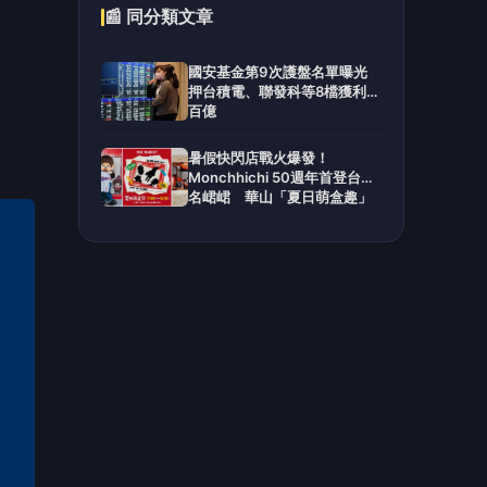
📰 同分類文章
國安基金第9次護盤名單曝光
押台積電、聯發科等8檔獲利近
百億
暑假快閃店戰火爆發！
Monchhichi 50週年首登台聯
名峮峮 華山「夏日萌盒趣」
與《鏈鋸人 蕾潔篇》新光三越
登場