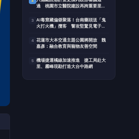
2
過 桃園市立醫院建設再跨重要里程
碑
AI毒窟藏偏僻聚落！台南藥頭送「鬼
3
火打火機」攬客 警攻堅驚見電子娃
娃
花蓮市大本交通主題公園將開放 魏
4
嘉彥：融合教育與寵物友善空間
機場捷運橘線加速推進 捷工局赴大
5
里、霧峰現勘打造大台中路網