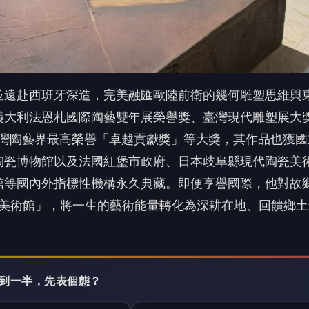
00美術館」，將一生的藝術能量轉化為深耕在地、回饋鄉土
 讀到一半，先表個態？
😮
❤️
哇
愛
沒有人反應，當第一個!
廣告