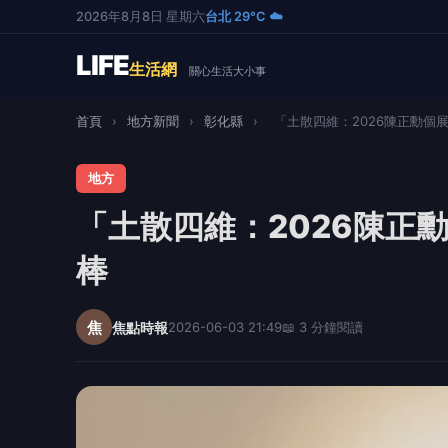
2026年8月8日 星期六
台北 29°C ☁️
LIFE
生活網
關心生活大小事
首頁
›
地方新聞
›
彰化縣
›
「土散四維：2026陳正勳個展
地方
「土散四維：2026陳正
棒
焦
焦點時報
2026-06-03 21:49
📖 3 分鐘閱讀