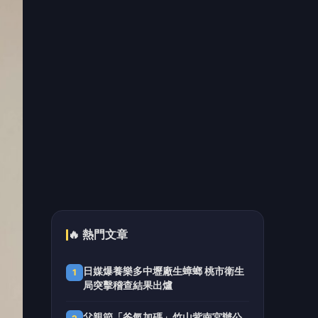
因應鋰電池使用量增加及回收衍生之
5
火災風險 桃市府修正《桃園市火災
預防自治條例》
📰 同分類文章
跨界共創永續美學 宜縣「兒
童木育建築：築夢-秘密基地」
營隊成果亮眼
台中捷運南屯站土地開發共構
大樓開工動土 公私協力打造宜
居新地標實現軌道經濟願景