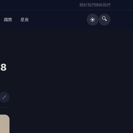
關於我們
聯絡我們
🔍
☀️
國際
星座
🔥 熱門文章
8
日媒爆養樂多中壢廠生蟑螂 桃市衛生
1
局突擊稽查結果出爐
父親節「爸氣加碼」竹山紫南宮辦公
2
益捐血 捐250cc送項鍊、500cc送
🔗
馬年套幣
金門港旅運中心啟用 通力27座設備
3
支援小三通旅運
彰化獲贈4輛高規格救護車 首配全自
4
動電動擔架床