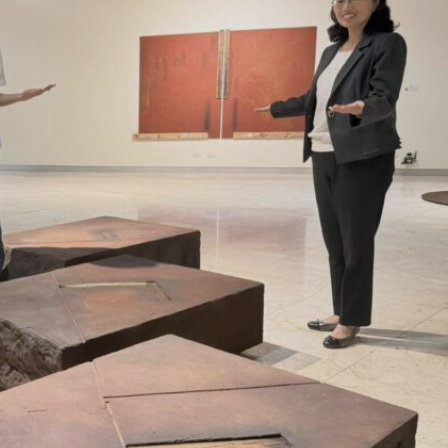
並遠赴西班牙深造，完美融匯歐陸前衛的幾何雕塑思維與
義大利法恩札國際陶藝雙年展榮譽獎、臺灣現代雕塑展大
臺灣陶藝界最高榮譽「卓越貢獻獎」等大獎，其作品也獲國
陶瓷博物館以及法國紅堡市政府、日本歧阜縣現代陶瓷美
館等國內外指標性機構永久典藏。即便享譽國際，他對故