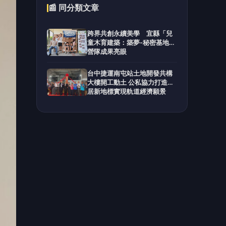
陳正
教授
，透