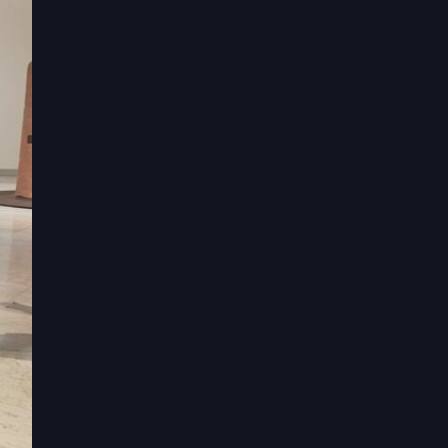
東方
獎以
立
術
鄉的