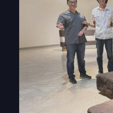
出生於彰化溪州的陳正勳，畢業於藝專雕塑科
佛禪哲學，並榮獲西班牙國家雕塑展二等獎、
及入選日本美濃國際陶藝展，2025年更榮登
歷史博物館、國美館、北美館、高美館、鶯歌
館、南斯拉夫應用藝術美術館與澳洲白兔美術