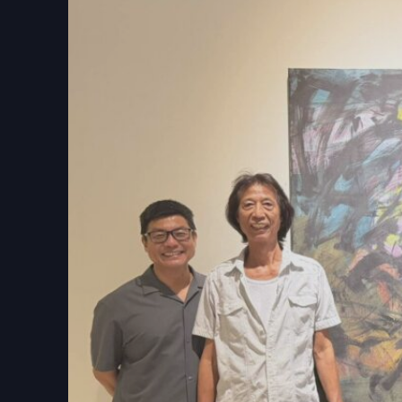
【焦點時報／記者林明佑報導】由彰化縣政府主辦
勳個展」，自即日起至6月21日在彰化縣立美
策劃，梳理當代陶藝家陳正勳老師的創作脈絡