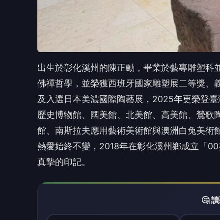
熱愛始終不變，2018年在彰化溪州鄉成立「
真摯的印記。
🤔
👍
讚
還