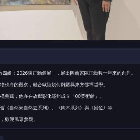
散四維：2026陳正勳個展」，展出陶藝家陳正勳數十年來的創作。
物秩序的觀察，融合歐陸幾何雕塑與東方佛禪哲學。
構典藏，他亦在故鄉彰化溪州成立「00美術館」。
含《自然來自然去系列》、《陶木系列》與《回位》等。
出，歡迎民眾參觀。