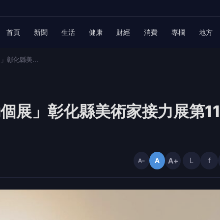
首頁
新聞
生活
健康
財經
消費
專欄
地方
」彰化縣美...
勳個展」彰化縣美術家接力展第11
A+
L
f
A
A−