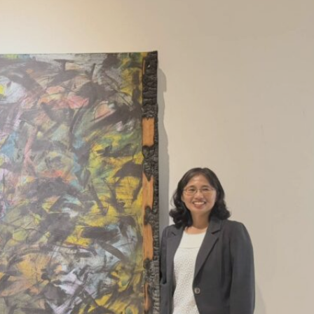
的「彰化縣美術家接力展第118棒—土散四維：2026
術館1樓隆重登場。本展邀請國立臺南藝術大學許遠達助理
。此次展覽將藝術家的個人藝術耕耘與時代律動緊密交織