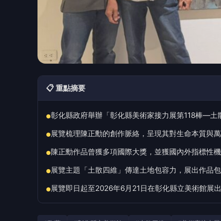
📋 重點摘要
彰化縣政府舉辦「彰化縣美術家接力展第118棒—土
●
展覽梳理陳正勳的創作脈絡，呈現其對生命本質與萬
●
陳正勳作品曾獲多項國際大獎，並獲國內外指標性機
●
展覽主題「土散四維」傳達土地包容力，展出作品包
●
展覽即日起至2026年6月21日在彰化縣立美術館展
●