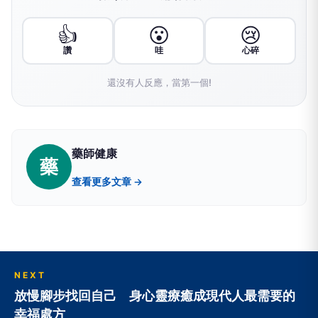
👍
😮
😢
讚
哇
心碎
還沒有人反應，當第一個!
藥師健康
藥
查看更多文章 →
NEXT
放慢腳步找回自己 身心靈療癒成現代人最需要的
幸福處方