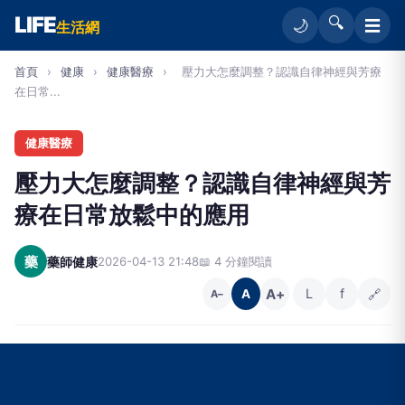
LIFE
🔍
☰
🌙
生活網
首頁
›
健康
›
健康醫療
›
壓力大怎麼調整？認識自律神經與芳療
在日常...
健康醫療
壓力大怎麼調整？認識自律神經與芳
療在日常放鬆中的應用
藥
藥師健康
2026-04-13 21:48
📖 4 分鐘閱讀
A+
L
f
🔗
A
A−