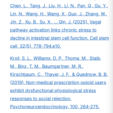
Chen, L., Tang, J., Liu, H., Li, N., Pan, Q., Gu, Y.,
Lin, N., Wang, H., Wang, X., Guo, J., Zhang, W.,
Jin, Z., Xu, B., Su, X., … Qin, J. (2025). Vagal
pathway activation links chronic stress to
decline in intestinal stem cell function. Cell stem
cell, 32(5), 778-794.e10.
Kroll, S. L., Williams, D. P., Thoma, M., Staib,
M., Binz, T. M., Baumgartner, M. R.,
Kirschbaum, C., Thayer, J. F., & Quednow, B. B.
(2019). Non-medical prescription opioid users
exhibit dysfunctional physiological stress
responses to social rejection.
Psychoneuroendocrinology, 100, 264-275.