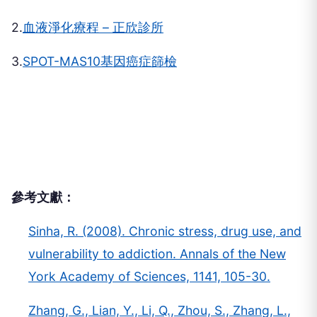
2.
血液淨化療程 – 正欣診所
3.
SPOT-MAS10基因癌症篩檢
參考文獻：
Sinha, R. (2008). Chronic stress, drug use, and
vulnerability to addiction. Annals of the New
York Academy of Sciences, 1141, 105-30.
Zhang, G., Lian, Y., Li, Q., Zhou, S., Zhang, L.,