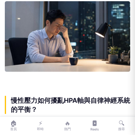
慢性壓力如何擾亂HPA軸與自律神經系統
的平衡？
🏠
⚡
🔥
🔍
長期處於壓力情境下，包括童年逆境或長期累積的生
首頁
即時
熱門
搜尋
Reels
活壓力，都可能影響身體調節壓力反應的機制。其