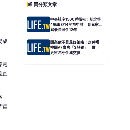
略。
常營