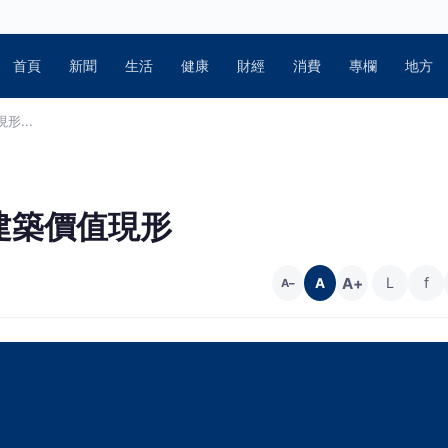
首頁
新聞
生活
健康
財經
消費
專欄
地方
...
建築價值現形
A+
L
f
A
A−