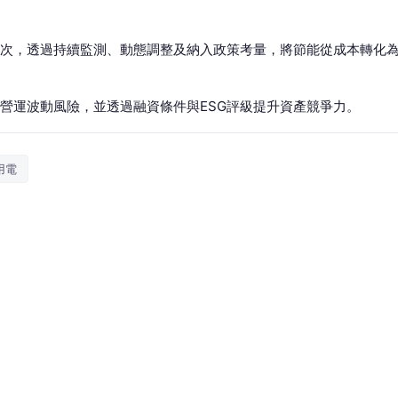
次，透過持續監測、動態調整及納入政策考量，將節能從成本轉化
營運波動風險，並透過融資條件與ESG評級提升資產競爭力。
用電
如今碳費上路、電價持續調整，能源支出早已從工程成本
維面對這場挑戰嗎？
峰用電期，此時新聞版面上，常常會出現對備轉容量率與
這段時間其實是對「資產能源韌性」與「營運成本結構」