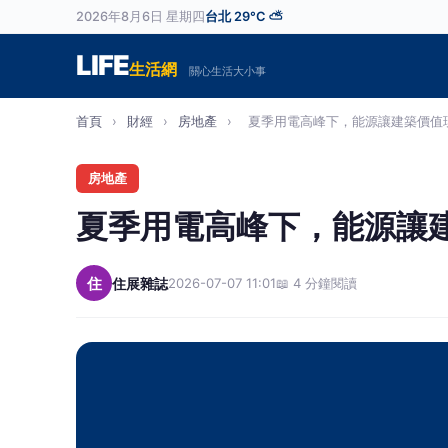
2026年8月6日 星期四
台北 29°C ⛅
LIFE
生活網
關心生活大小事
首頁
›
財經
›
房地產
›
夏季用電高峰下，能源讓建築價值現形
房地產
夏季用電高峰下，能源讓
住
住展雜誌
2026-07-07 11:01
📖 4 分鐘閱讀