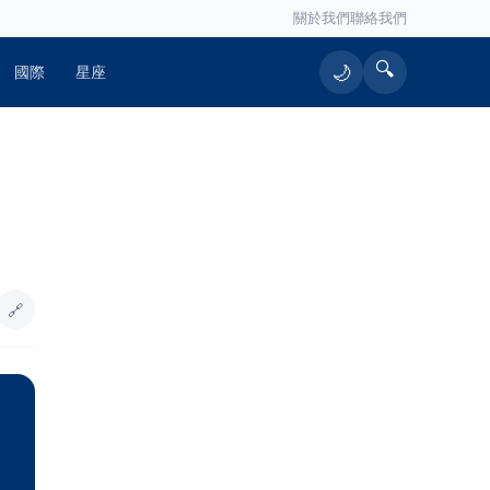
關於我們
聯絡我們
🔍
🌙
國際
星座
🔥 熱門文章
蘇一峰絕食現場量血壓遭檢舉 廖偉
1
翔：同樣標準賴清德違反高達11次
🔗
（有影片）／海巡雲林警聯手破獲槍
2
毒案 高齡孕婦同居吸毒竟也被逮
八德總院都計變更獲內政部審議通
3
過 桃園市立醫院建設再跨重要里程
碑
屏東男酒駕失控連撞4車 小貨車車頭
4
全毀慘況曝