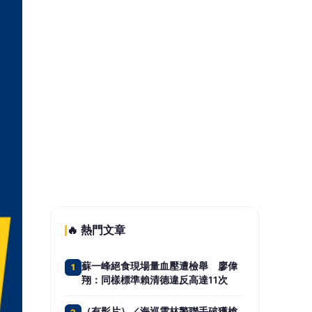
周曉涵挑戰秋香獲胡瓜力讚！台語
5
「講歪也自然」成亮點 陳亞蘭：她
不笑場的
📰 同分類文章
中央社宅1500戶招租！新北等
4縣市8/14開放申請 育兒家
庭最長可住12年
開高價不是最好策略！房仲曝
桃園A7賣房「3關鍵」 做對
更容易守住成交價