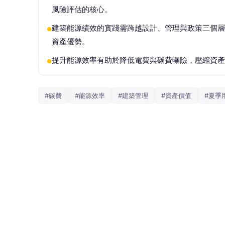
風險評估的核心。
建築能源績效的實踐需跨越設計、管理與政策三個層
●
資產優勢。
提升能源效率有助於降低電費與碳費曝險，壓縮資產
●
#碳費
#能源效率
#建築管理
#資產價值
#夏季
文／何宗翰
過去建築業談能源效率，多半只到設計為止。
影響資產價值的關鍵變數。建築業還能用舊思
每年一到五月底、六月初，台灣便進入夏季尖
風險的討論。但是對建築與不動產產業而言，