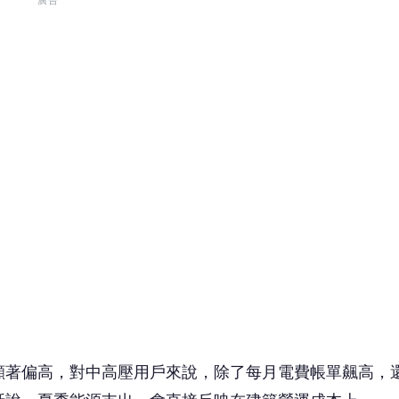
顯著偏高，對中高壓用戶來說，除了每月電費帳單飆高，
話說，夏季能源支出，會直接反映在建築營運成本上。
成為夏季高負載的常態，當碳費制度正式上路在即，且電
來越多企業在討論建築投資時，都已經把能源績效納入E
見能源效率，早就超出省電的範疇了。
 讀到一半，先表個態？
😮
❤️
哇
愛