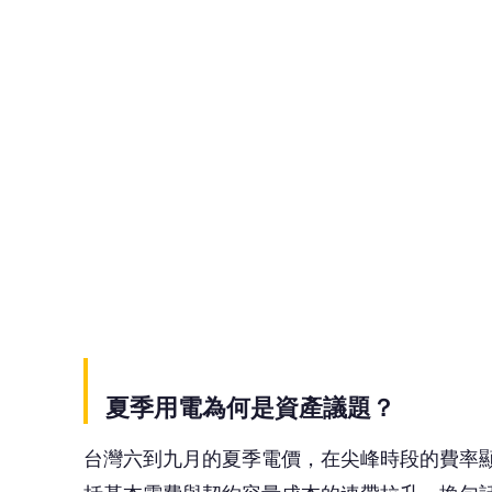
夏季用電為何是資產議題？
台灣六到九月的夏季電價，在尖峰時段的費率
括基本電費與契約容量成本的連帶拉升。換句
更重要的是，這不會是短期現象。氣候變遷已
映成本的調整趨勢，正在持續推進的狀況下，越
揭露，以及長期風險評估的核心考量之中。可
🤔
👍
讚