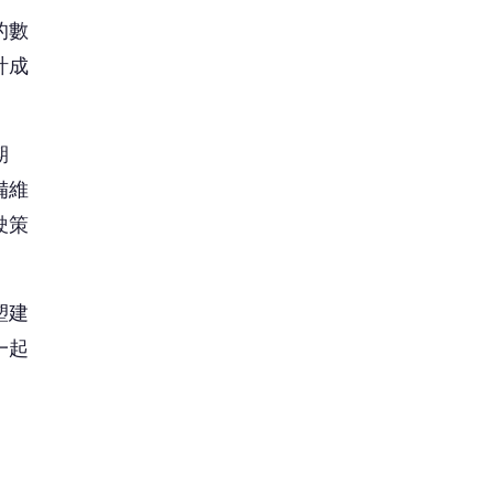
一起
效率
縮資
建築
表現
跨越