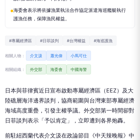
海委會表示將依據漁業執法合作協定派遣海巡艦艇執行
●
護漁任務，保障漁民權益。
#專屬經濟區
#日菲談判
#台灣權益
#海巡護漁
相關人物：
介文汲
蕭光偉
小馬可仕
相關組織：
外交部
海委會
中國海警
日本與菲律賓近日宣布啟動專屬經濟區（EEZ）及大
陸礁層海洋邊界談判，協商範圍與台灣東部專屬經濟
海域高度重疊，引發主權爭議。外交部第一時間卻對
日菲談判表示「予以肯定」，立即遭到各界炮轟。
前駐紐西蘭代表介文汲在政論節目《中天辣晚報》中