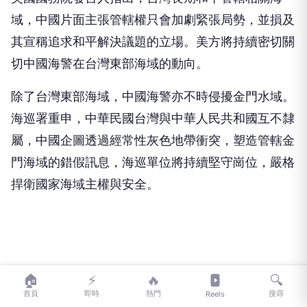
域，中國片面主張管轄權只會加劇緊張局勢，並損及
其宣稱追求和平解決議題的立場。美方將持續密切關
切中國海警在台灣東部海域的動向。
除了台灣東部海域，中國海警亦不時侵擾金門水域。
海巡署重申，中華民國台灣與中華人民共和國互不隸
屬，中國企圖透過經常性灰色地帶衝突，塑造管轄金
門海域的錯假訊息，海巡單位將持續堅守崗位，嚴格
捍衛國家海域主權與安全。
🏠
⚡
🔥
🔍
首頁
即時
熱門
搜尋
Reels