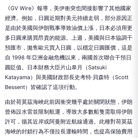
《GV Wire》報導，美伊衝突也間接影響了其他國家
經濟。例如，日圓近期對美元持續走弱，部分原因正
是由於美國與伊朗戰事導致油價上漲，日本必須用更
多日圓來購買昂貴的能源。上週，美國與日本協調干
預匯市，拋售歐元買入日圓，以穩定日圓匯價，這是
自 1998 年亞洲金融危機以來，兩國首次聯合干預日
圓貶值。日本財務大臣片山皋月（Satsuki
Katayama）與美國財政部長史考特·貝森特（Scott
Bessent）皆確認了這項行動。
由於荷莫茲海峽此前因衝突幾乎處於關閉狀態，伊朗
曾佈設水雷並限制航運，導致大多數船隻需取得伊朗
許可，循其近岸或阿曼附近航線通過。此種對荷莫茲
海峽的封鎖行為不僅拉長運輸時間，也提高保險費用