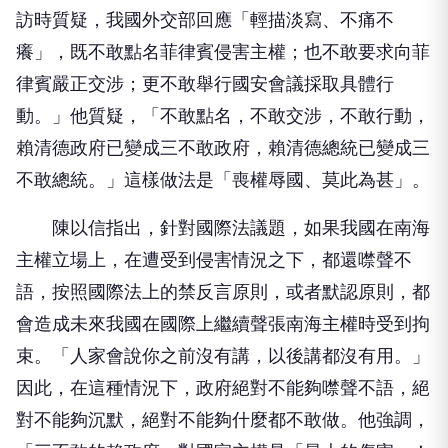
訪時質疑，我國外交部回應「輕描淡寫、不痛不
癢」，既不敢點名菲律賓侵害主權；也不敢要求向菲
律賓嚴正交涉；更不敢舉行國安會議採取具體行
動。」他質疑，「不敢點名，不敢交涉，不敢行動，
賴清德政府已變成三不敢政府，賴清德總統已變成三
不敢總統。」這樣做法是「喪權辱國、莫此為甚」。
陳以信指出，針對國際法議題，如果我國在南海
主權立場上，在遭受到侵害情況之下，都還噤聲不
語，按照國際法上的禁反言原則，或者默認原則，都
會造成未來我國在國際上繼續聲張南海主權時受到拘
束。「人家會說你之前沒有講，以後講都沒有用。」
因此，在這種情況下，政府絕對不能夠噤聲不語，絕
對不能夠沉默，絕對不能夠什麼都不敢做。他強調，