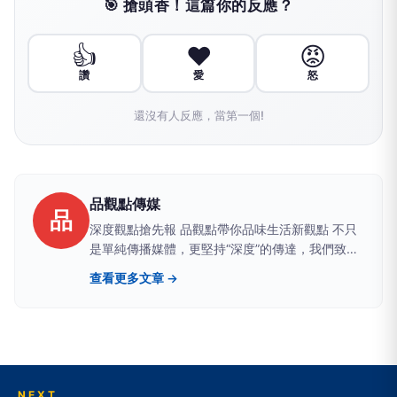
🎯 搶頭香！這篇你的反應？
👍
❤️
😡
讚
愛
怒
還沒有人反應，當第一個!
品觀點傳媒
品
深度觀點搶先報 品觀點帶你品味生活新觀點 不只
是單純傳播媒體，更堅持“深度”的傳達，我們致力
於建立一個具有品質、品味、品行，值得信任的媒
查看更多文章 →
體品牌。聚焦時事議題提供有品、有價值且白色中
立之論點，讓觀眾可以從中獲得最真實的訊息。
NEXT