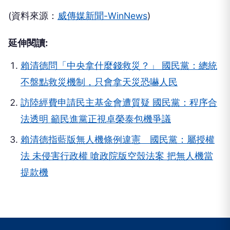
(資料來源：
威傳媒新聞-WinNews
)
延伸閱讀:
賴清德問「中央拿什麼錢救災？」 國民黨：總統
不盤點救災機制，只會拿天災恐嚇人民
訪陸經費申請民主基金會遭質疑 國民黨：程序合
法透明 籲民進黨正視卓榮泰包機爭議
賴清德指藍版無人機條例違憲 國民黨：屬授權
法 未侵害行政權 嗆政院版空殼法案 把無人機當
提款機