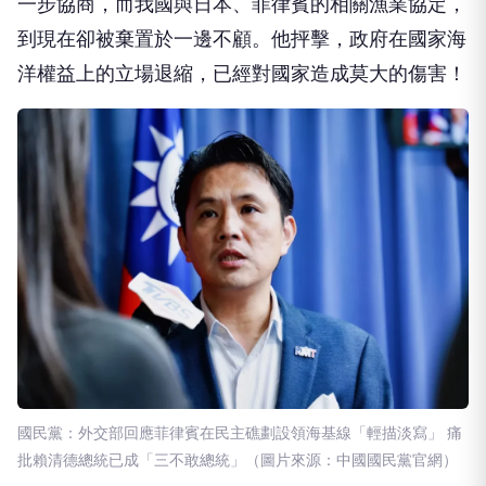
一步協商，而我國與日本、菲律賓的相關漁業協定，
到現在卻被棄置於一邊不顧。他抨擊，政府在國家海
洋權益上的立場退縮，已經對國家造成莫大的傷害！
國民黨：外交部回應菲律賓在民主礁劃設領海基線「輕描淡寫」 痛
批賴清德總統已成「三不敢總統」（圖片來源：中國國民黨官網）