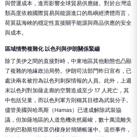
與營運成本，進而影響全球貿易供應鏈。對於台灣這
類高度依賴國際貿易與能源進口的島嶼經濟體而言，
荷莫茲海峽的穩定性直接關乎能源與商品供應的安全
與成本。
區域情勢複雜化 以色列與伊朗關係緊繃
除了美伊之間的直接對峙，中東地區其他動態也凸顯
了複雜的地緣政治局勢。伊朗司法部門昨日宣布，已
處決兩名被控為以色列刺探情報的人員。此外，上週
末以色列對加薩走廊的空襲造成至少 17 人死亡，其
中包括兒童，而以色列軍方則稱其目標為武裝分子。
儘管美國與哈馬斯（Hamas）已達成解除武裝協
議，但加薩地區的人道危機依然嚴峻，數十萬流離失
所的巴勒斯坦民眾仍棲身於簡陋帳篷中。這些事件，