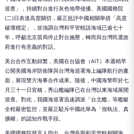
巡查」，持續對台進行灰色地帶侵擾。美國國務院
(二)日表達高度關切，嚴正批評中國相關舉措「高度
破壞穩定」，並強調台灣和平管轄該海域已逾七十
年，呼籲北京當局停止對台施壓，轉而與台灣民選政
府進行有意義的對話。
美台合作互動頻繁，美國在台協會（AIT）本週稍早
公開美國海岸防衛隊與台灣海巡署海上編隊航行的畫
面，展現雙方海事合作成果。隨後，中國海警即於七
月三十一日宣稱，秀山艦編隊已在台灣以東海域展開
巡查。對此，我國海巡署迅速調派「台北艦」等艦艇
全程嚴密監控，並嚴正駁斥中國此舉為「假執法、真
擴權」的認知作戰手段。
美國國務院發言人指出，台灣長期和平管轄相關海