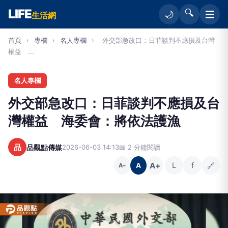
LIFE
🔍
☰
🌙
生活網
首頁
›
專欄
›
名人專欄
›
外交部急改口：日菲談判不應損及台灣
權益 ...
名人專欄
外交部急改口：日菲談判不應損及台
灣權益 海委會：將依法護漁
品
品觀點傳媒
2026-06-03 14:13
📖 2 分鐘閱讀
A+
L
f
🔗
A
A−