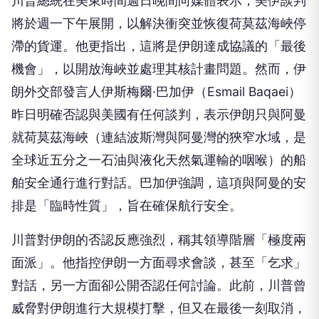
川普總統在美東時間週日晚間向媒體表示，美伊談判
將於週一下午展開，以解決衝突並恢復荷莫茲海峽停
滯的貨運。他更指出，這將是伊朗達成協議的「最後
機會」，以開放海峽並處理其核計畫問題。然而，伊
朗外交部發言人伊斯梅爾·巴加伊（Esmail Baqaei）
昨日明確否認與美國有任何談判，表示伊朗只與阿曼
就荷莫茲海峽（連結波斯灣與阿曼灣的狹窄水域，是
全球近五分之一石油與液化天然氣運輸的咽喉）的船
舶安全通行進行對話。巴加伊強調，這項與阿曼的安
排是「臨時性質」，旨在確保航行安全。
川普對伊朗的否認反應強烈，稱其領導階層「極度兩
面派」。他指控伊朗一方面尋求會談，甚至「乞求」
對話，另一方面卻公開否認任何討論。此前，川普曾
威脅對伊朗進行大規模打擊，但又在最後一刻取消，