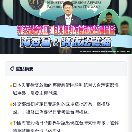
📋 重點摘要
日本與菲律賓啟動的專屬經濟區談判範圍與台灣東部海
●
域重疊，引發主權爭議。
外交部最初肯定日菲談判的立場遭批評為「喪權辱
●
國」，後修正為要求日菲考量台灣權益。
中國海警船藉日菲劃界爭議出現在台灣東部海域，被解
●
讀為試圖將台海「內海化」。