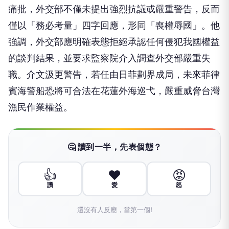
痛批，外交部不僅未提出強烈抗議或嚴重警告，反而
僅以「務必考量」四字回應，形同「喪權辱國」。他
強調，外交部應明確表態拒絕承認任何侵犯我國權益
的談判結果，並要求監察院介入調查外交部嚴重失
職。介文汲更警告，若任由日菲劃界成局，未來菲律
賓海警船恐將可合法在花蓮外海巡弋，嚴重威脅台灣
漁民作業權益。
🤔 讀到一半，先表個態？
👍
❤️
😡
讚
愛
怒
還沒有人反應，當第一個!