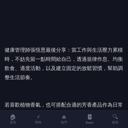
健康管理師張恆恩最後分享：當工作與生活壓力累積
時，不妨先留一點時間給自己，透過規律作息、均衡
飲食、適度活動，以及建立固定的放鬆習慣，幫助調
整生活節奏。
若喜歡植物香氣，也可搭配合適的芳香產品作為日常
放鬆的一環；若汗皰疹反覆發作、搔癢嚴重，或暴食
🏠
⚡
🔥
🔍
情形持續影響生活，仍建議尋求皮膚科或相關醫療專
首頁
即時
熱門
搜尋
Reels