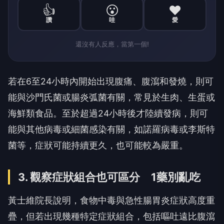
👍
😮
❤️
讚
哇
愛
還沒有人反應，當第一個!
若在6至24小時內開始出現腹痛、腹瀉和發燒，則可
能與沙門氏菌或腸炎弧菌有關，常見於生肉、生蛋或
海鮮類食品。至於超過24小時後才陸續發病，則可
能與其他病毒或細菌感染有關，如諾羅病毒或李斯特
菌等，症狀可能持續更久，也可能較為嚴重。
3. 觀察症狀組合也可區分 1藥別亂吃
黃士維院長說明，食物中毒與急性腸胃炎症狀高度重
疊，但若出現幾種特定症狀組合，包括嘔吐遠比腹瀉