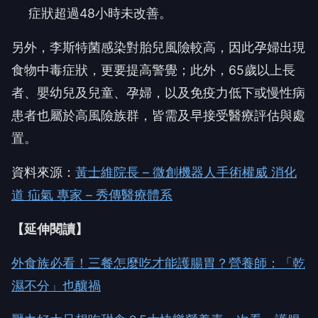
症狀超過48小時未改善。
另外，李斯特菌感染對胎兒風險較高，因此孕婦出現
食物中毒症狀，更要提高警覺；此外，65歲以上長
者、嬰幼兒及兒童、孕婦，以及免疫力低下或慢性病
患者也屬於高風險族群，皆需及早接受醫療評估與處
置。
資料來源：
黃士維院長 – 微創機器人手術權威 消化
道 疝氣 專家 – 秀傳醫療體系
【延伸閱讀】
外食族必看！三餐怎麼吃才能護腸胃？營養師：「乾
濕不分」也釀禍