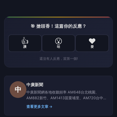
🎯 搶頭香！這篇你的反應？
👍
😮
❤️
讚
哇
愛
還沒有人反應，當第一個!
中廣新聞
中
中廣新聞網各地收聽頻率 AM648台北桃園、
AM882新竹、AM1413苗栗埔里、AM720台中彰
化南投、AM1350嘉義雲林、AM1296台南、
查看更多文章 →
AM864高雄屏東、AM630宜蘭、AM819台東、
AM855花蓮、AM1116玉里