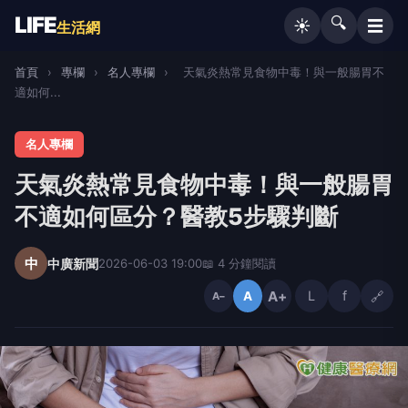
LIFE
🔍
☰
☀️
生活網
首頁
›
專欄
›
名人專欄
›
天氣炎熱常見食物中毒！與一般腸胃不
適如何...
名人專欄
天氣炎熱常見食物中毒！與一般腸胃
不適如何區分？醫教5步驟判斷
中
中廣新聞
2026-06-03 19:00
📖 4 分鐘閱讀
A+
L
f
🔗
A
A−