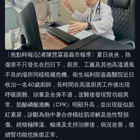
〔焦點時報/記者陳慧霖嘉義市報導〕夏日炎炎，熱
傷害不只發生在烈日下，廚房、工廠及其他高溫通風
不良的場所同樣暗藏危機。衛生福利部嘉義醫院近日
收治一名40歲廚師，長時間在高溫廚房工作後出現
呼吸困難、頭暈及全身不適，送醫後發現腎功能異
常、肌酸磷酸激酶（CPK）明顯升高，並出現疑似肌
紅素尿，診斷為熱中暑合併橫紋肌溶解及急性腎損
傷。經積極降溫、輸液及支持治療後，病況改善，後
續腎功能也恢復正常。