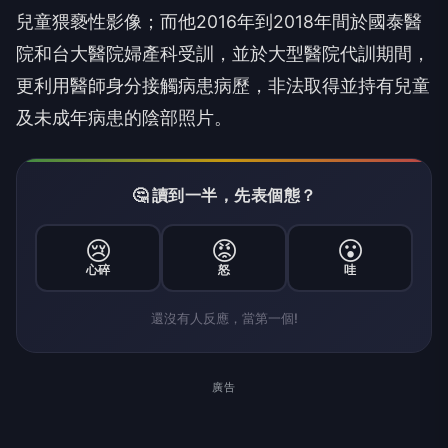
兒童猥褻性影像；而他2016年到2018年間於國泰醫
院和台大醫院婦產科受訓，並於大型醫院代訓期間，
更利用醫師身分接觸病患病歷，非法取得並持有兒童
及未成年病患的陰部照片。
🤔 讀到一半，先表個態？
😢
😡
😮
心碎
怒
哇
還沒有人反應，當第一個!
廣告