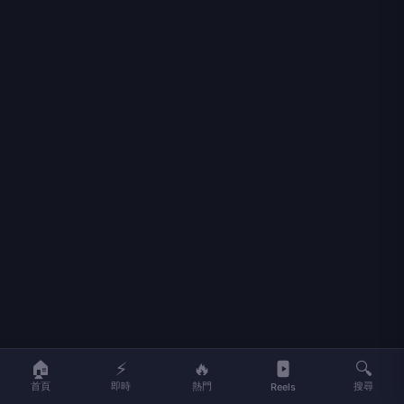
🏠
⚡
🔥
🔍
首頁
即時
熱門
搜尋
Reels