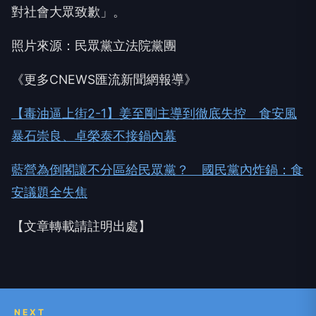
對社會大眾致歉」。
照片來源：民眾黨立法院黨團
《更多CNEWS匯流新聞網報導》
【毒油逼上街2-1】姜至剛主導到徹底失控 食安風
暴石崇良、卓榮泰不接鍋內幕
藍營為倒閣讓不分區給民眾黨？ 國民黨內炸鍋：食
安議題全失焦
【文章轉載請註明出處】
NEXT