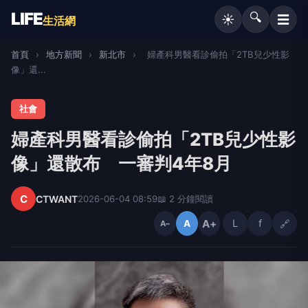
LIFE
🔍
☰
☀️
生活網
首頁
›
地方新聞
›
新北市
›
婦產科男醫看診偷拍「2TB兒少性影
像」還...
社會
婦產科男醫看診偷拍「2TB兒少性影
像」還散布 一審判4年8月
C
CTWANT
2026-06-04 08:59
📖 2 分鐘閱讀
A+
L
f
🔗
A
A−