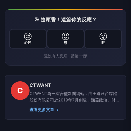
🎯 搶頭香！這篇你的反應？
😢
😡
😮
心碎
怒
哇
還沒有人反應，當第一個!
CTWANT
C
CTWANT為一綜合型新聞網站，由王道旺台媒體
股份有限公司於2019年7月創建，涵蓋政治、財
經、社會、娛樂、漂亮、生活、國際、影音等八大
查看更多文章 →
類別，提供獨家新聞及豐富內容，未來將企劃更多
精采專題，讓您一手掌握最新資訊！