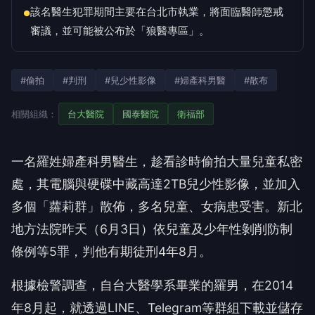
該名醫生犯罪期間主要在台北市執業，將面臨醫師懲戒
●
審議，並可能被公布於「狼醫專區」。
#偷拍
#判刑
#兒少性影像
#婦產科男醫
#散布
相關組織：
台大醫院
國泰醫院
衛福部
一名羅姓婦產科男醫生，趁看診時偷拍大量兒童私密
處，其電腦與硬碟中藏高達2TB兒少性影像，並加入
多個「蘿莉群」散佈，多名兒童、女病患受害。新北
地方法院昨天（6月3日）依兒童及少年性剝削防制
條例等5罪，判他有期徒刑4年8月。
根據檢警調查，自台大醫學系畢業的羅男，在2014
年8月起，就透過LINE、Telegram等群組下載並儲存