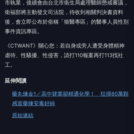
市執業，後續會由台北市衛生局處理醫師懲戒審議，
衛福部將主動發文司法院，待收到相關判決書資料
後，會立即公布於俗稱「狼醫專區」的醫事人員性別
事件資訊專區。
《CTWANT》關心您：若自身或旁人遭受身體精神
虐待、性騷擾、性侵害，請打110報案再打113找社
工。
延伸閱讀
藥丸煉金1／高中肄業卻精通化學！ 狂掃80萬顆
感冒藥煉安毒好純
原始連結