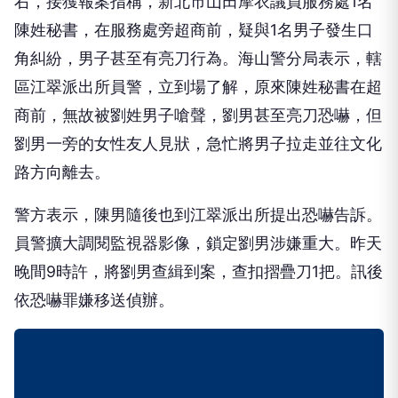
右，接獲報案指稱，新北市山田摩衣議員服務處1名
陳姓秘書，在服務處旁超商前，疑與1名男子發生口
角糾紛，男子甚至有亮刀行為。海山警分局表示，轄
區江翠派出所員警，立到場了解，原來陳姓秘書在超
商前，無故被劉姓男子嗆聲，劉男甚至亮刀恐嚇，但
劉男一旁的女性友人見狀，急忙將男子拉走並往文化
路方向離去。
警方表示，陳男隨後也到江翠派出所提出恐嚇告訴。
員警擴大調閱監視器影像，鎖定劉男涉嫌重大。昨天
晚間9時許，將劉男查緝到案，查扣摺疊刀1把。訊後
依恐嚇罪嫌移送偵辦。