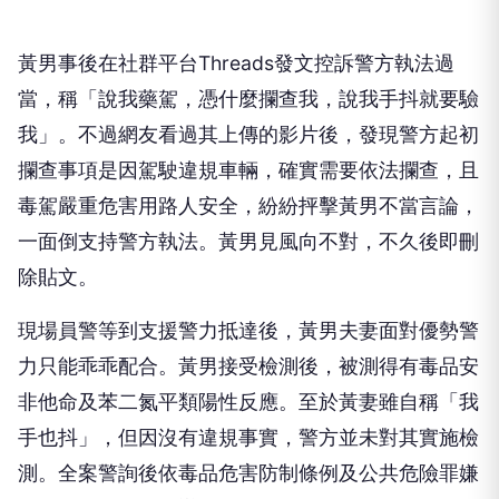
黃男事後在社群平台Threads發文控訴警方執法過
當，稱「說我藥駕，憑什麼攔查我，說我手抖就要驗
我」。不過網友看過其上傳的影片後，發現警方起初
攔查事項是因駕駛違規車輛，確實需要依法攔查，且
毒駕嚴重危害用路人安全，紛紛抨擊黃男不當言論，
一面倒支持警方執法。黃男見風向不對，不久後即刪
除貼文。
現場員警等到支援警力抵達後，黃男夫妻面對優勢警
力只能乖乖配合。黃男接受檢測後，被測得有毒品安
非他命及苯二氮平類陽性反應。至於黃妻雖自稱「我
手也抖」，但因沒有違規事實，警方並未對其實施檢
測。全案警詢後依毒品危害防制條例及公共危險罪嫌