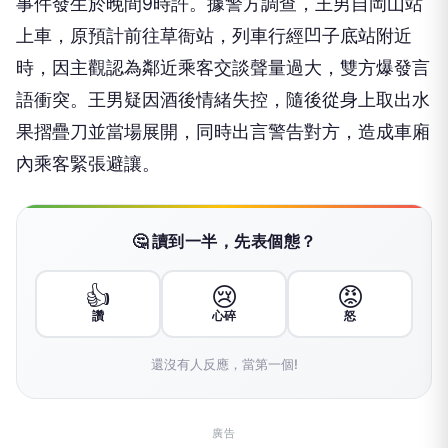
事件發生於晚間9時許。據警方調查，王男自岡山站
上車，原預計前往草衙站，列車行經凹子底站附近
時，因主觀認為鄰近乘客交談聲量過大，雙方爆發言
語衝突。王男疑因酒後情緒失控，隨後從身上取出水
果摺疊刀並當場展開，同時出言警告對方，造成車廂
內乘客緊張避讓。
🤔 讀到一半，先表個態？
👍
😢
😡
讚
心碎
怒
還沒有人反應，當第一個!
廣告