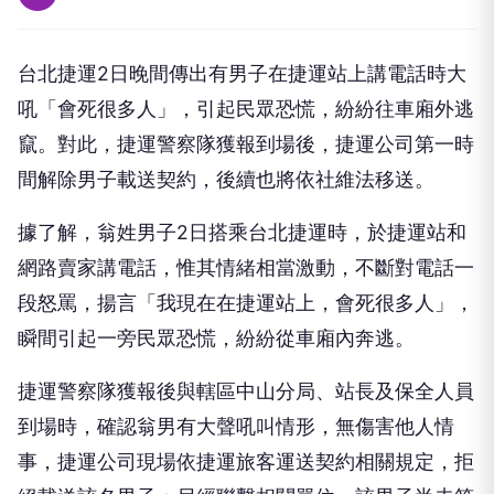
台北捷運2日晚間傳出有男子在捷運站上講電話時大
吼「會死很多人」，引起民眾恐慌，紛紛往車廂外逃
竄。對此，捷運警察隊獲報到場後，捷運公司第一時
間解除男子載送契約，後續也將依社維法移送。
據了解，翁姓男子2日搭乘台北捷運時，於捷運站和
網路賣家講電話，惟其情緒相當激動，不斷對電話一
段怒罵，揚言「我現在在捷運站上，會死很多人」，
瞬間引起一旁民眾恐慌，紛紛從車廂內奔逃。
捷運警察隊獲報後與轄區中山分局、站長及保全人員
到場時，確認翁男有大聲吼叫情形，無傷害他人情
事，捷運公司現場依捷運旅客運送契約相關規定，拒