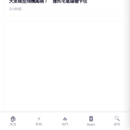
記者爆料網
大里模型飛機闖禍！ 撞民宅遮陽棚卡住
3小時前
🏠
⚡
🔥
🔍
首頁
即時
熱門
搜尋
Reels
記者爆料網