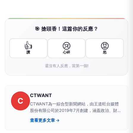
🎯 搶頭香！這篇你的反應？
👍
😢
😡
讚
心碎
怒
還沒有人反應，當第一個!
CTWANT
C
CTWANT為一綜合型新聞網站，由王道旺台媒體
股份有限公司於2019年7月創建，涵蓋政治、財
經、社會、娛樂、漂亮、生活、國際、影音等八大
查看更多文章 →
類別，提供獨家新聞及豐富內容，未來將企劃更多
精采專題，讓您一手掌握最新資訊！