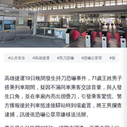
#公共安全
#高雄捷運
#亮刀恐嚇
#恐嚇公眾罪
#翁
高雄捷運19日晚間發生持刀恐嚇事件，71歲王姓男子
搭乘列車期間，疑因不滿同車乘客交談音量，與人發
生口角，並在車廂內亮出摺疊刀，引發乘客驚慌。警
方獲報後於列車抵達後驛站時到場處置，將王男攔查
逮捕，訊後依恐嚇公眾罪嫌移送法辦。