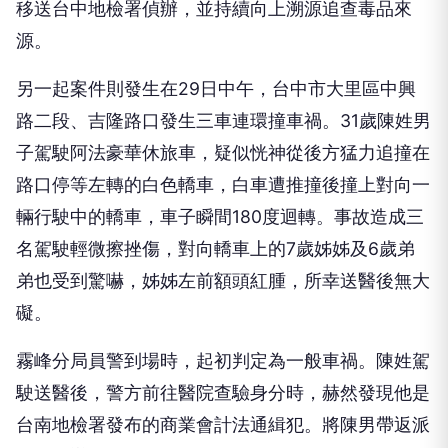
移送台中地檢署偵辦，並持續向上溯源追查毒品來
源。
另一起案件則發生在29日中午，台中市大里區中興
路二段、吉隆路口發生三車連環撞車禍。31歲陳姓男
子駕駛阿法豪華休旅車，疑似恍神從後方猛力追撞在
路口停等左轉的白色轎車，白車遭推撞後撞上對向一
輛行駛中的轎車，車子瞬間180度迴轉。事故造成三
名駕駛輕微擦挫傷，對向轎車上的7歲姊姊及6歲弟
弟也受到驚嚇，姊姊左前額頭紅腫，所幸送醫後無大
礙。
霧峰分局員警到場時，起初判定為一般車禍。陳姓駕
駛送醫後，警方前往醫院查驗身分時，赫然發現他是
台南地檢署發布的商業會計法通緝犯。將陳男帶返派