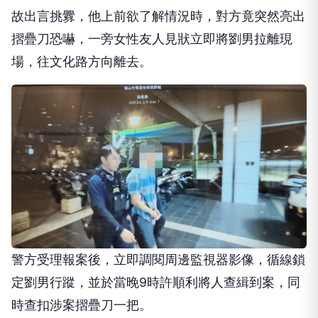
故出言挑釁，他上前欲了解情況時，對方竟突然亮出
摺疊刀恐嚇，一旁女性友人見狀立即將劉男拉離現
場，往文化路方向離去。
警方受理報案後，立即調閱周邊監視器影像，循線鎖
定劉男行蹤，並於當晚
9
時許順利將人查緝到案，同
時查扣涉案摺疊刀一把。