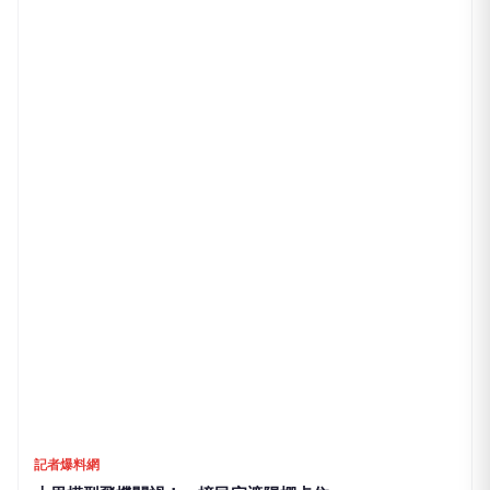
記者爆料網
台74線翻車！ BMW撞護欄四輪朝天
4小時前