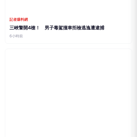
記者爆料網
三峽警開4槍！ 男子毒駕撞車拒檢逃逸遭逮捕
6小時前