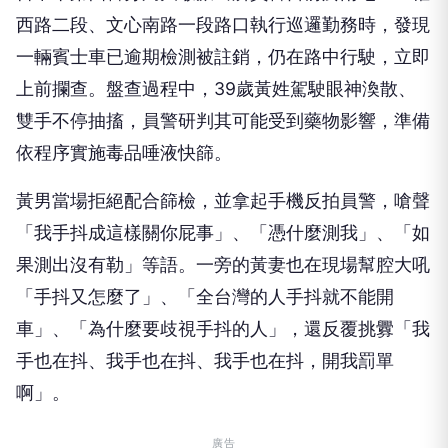
西路二段、文心南路一段路口執行巡邏勤務時，發現
一輛賓士車已逾期檢測被註銷，仍在路中行駛，立即
上前攔查。盤查過程中，39歲黃姓駕駛眼神渙散、
雙手不停抽搐，員警研判其可能受到藥物影響，準備
依程序實施毒品唾液快篩。
黃男當場拒絕配合篩檢，並拿起手機反拍員警，嗆聲
「我手抖成這樣關你屁事」、「憑什麼測我」、「如
果測出沒有勒」等語。一旁的黃妻也在現場幫腔大吼
「手抖又怎麼了」、「全台灣的人手抖就不能開
車」、「為什麼要歧視手抖的人」，還反覆挑釁「我
手也在抖、我手也在抖、我手也在抖，開我罰單
啊」。
廣告