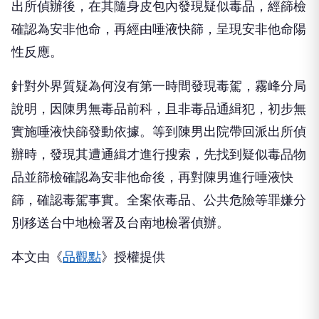
出所偵辦後，在其隨身皮包內發現疑似毒品，經篩檢
確認為安非他命，再經由唾液快篩，呈現安非他命陽
性反應。
針對外界質疑為何沒有第一時間發現毒駕，霧峰分局
說明，因陳男無毒品前科，且非毒品通緝犯，初步無
實施唾液快篩發動依據。等到陳男出院帶回派出所偵
辦時，發現其遭通緝才進行搜索，先找到疑似毒品物
品並篩檢確認為安非他命後，再對陳男進行唾液快
篩，確認毒駕事實。全案依毒品、公共危險等罪嫌分
別移送台中地檢署及台南地檢署偵辦。
本文由《
品觀點
》授權提供
伴侶和妳一起預防HPV，才有資格
PR