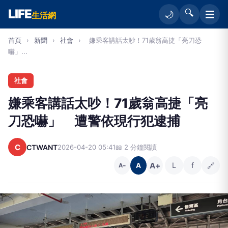
LIFE
🔍
☰
🌙
生活網
首頁
›
新聞
›
社會
›
嫌乘客講話太吵！71歲翁高捷「亮刀恐
嚇」...
社會
嫌乘客講話太吵！71歲翁高捷「亮
刀恐嚇」 遭警依現行犯逮捕
C
CTWANT
2026-04-20 05:41
📖 2 分鐘閱讀
A+
L
f
🔗
A
A−