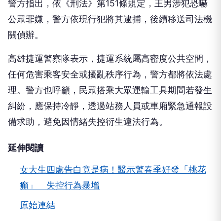
警方指出，依《刑法》第151條規定，王男涉犯恐嚇
公眾罪嫌，警方依現行犯將其逮捕，後續移送司法機
關偵辦。
高雄捷運警察隊表示，捷運系統屬高密度公共空間，
任何危害乘客安全或擾亂秩序行為，警方都將依法處
理。警方也呼籲，民眾搭乘大眾運輸工具期間若發生
糾紛，應保持冷靜，透過站務人員或車廂緊急通報設
備求助，避免因情緒失控衍生違法行為。
延伸閱讀
女大生四處告白竟是病！醫示警春季好發「桃花
癲」 失控行為暴增
原始連結