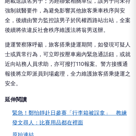
絕載送該名男子；另經聯繫相關單位，該男子尚未符
強制就醫要件，為避免影響其他旅客乘車秩序與安
全，後續由警力監控該男子於民權西路站出站，全案
後續將依違反社會秩序維護法將翁男送辦。
捷運警察隊呼籲，旅客搭乘捷運期間，如發現可疑人
士或異常行為，可立即按壓車廂內緊急通話鈕，或就
近向站務人員求助，亦可撥打110報案。警方接獲通
報後將立即派員到場處理，全力維護旅客搭乘捷運之
安全。
延伸閱讀
緊急！鄭怡靜赴日參賽「行李箱被誤拿」 教練
發文尋人：比賽用品都在裡面
原始連結