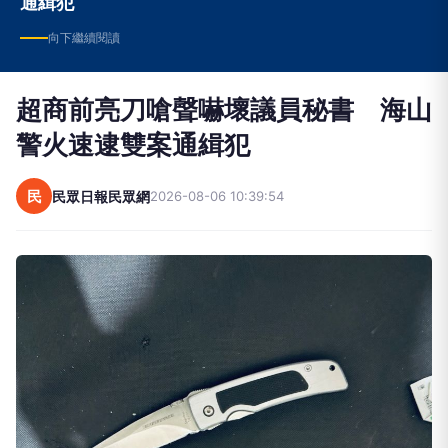
通緝犯
向下繼續閱讀
超商前亮刀嗆聲嚇壞議員秘書 海山
警火速逮雙案通緝犯
民
民眾日報民眾網
2026-08-06 10:39:54