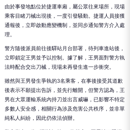
由於事發地點位於捷運車廂，屬公眾往來場所，現場
乘客目睹刀械出現後，一度引發騷動。捷運人員接獲
通報後，立即啟動應變機制，並同步通知警方介入處
理。
警方隨後派員前往後驛站月台部署，待列車進站後，
立即鎖定王男並予以控制。據了解，王男面對警方執
法時配合交出刀械，現場未再發生進一步衝突。
雖然與王男發生爭執的3名乘客，在事後接受其道歉
後表示不願提出告訴，並先行離開，但警方認為，王
男在大眾運輸系統內持刀並出言威嚇，已影響不特定
多數人安全感，相關行為涉及危害公共秩序，並非單
純私人糾紛，因此仍依法偵辦。