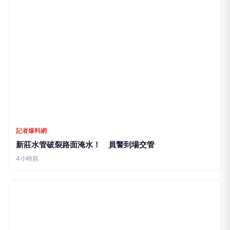
記者爆料網
台鐵區間車爆肢體衝突！老翁列車長互毆濺血 乘客合力
壓制
5小時前