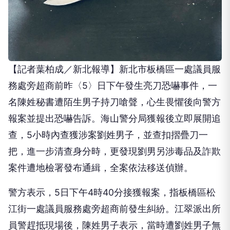
【記者葉柏成／新北報導】新北市板橋區一處議員服
務處旁超商前昨〈
5
〉日下午發生亮刀恐嚇事件，一
名陳姓秘書遭陌生男子持刀嗆聲，心生畏懼後向警方
報案並提出恐嚇告訴。海山警分局獲報後立即展開追
查，
5
小時內查獲涉案劉姓男子，並查扣摺疊刀一
把，進一步清查身分時，更發現劉男另涉毒品及詐欺
案件遭地檢署發布通緝，全案依法移送偵辦。
警方表示，
5
日下午
4
時
40
分接獲報案，指板橋區松
江街一處議員服務處旁超商前發生糾紛。江翠派出所
員警趕抵現場後，陳姓男子表示，當時遭劉姓男子無