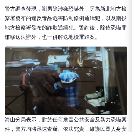
警方調查發現，劉男除涉嫌恐嚇外，另為新北地方檢
察署發布的違反毒品危害防制條例通緝犯，以及南投
地方檢察署發布的詐欺通緝犯。警詢後，除依恐嚇罪
嫌移送法辦外，也一併解送地檢署歸案。
海山分局表示，對於任何危害公共安全及暴力恐嚇案
件，警方均將迅速查辦、依法究責，維護民眾人身安