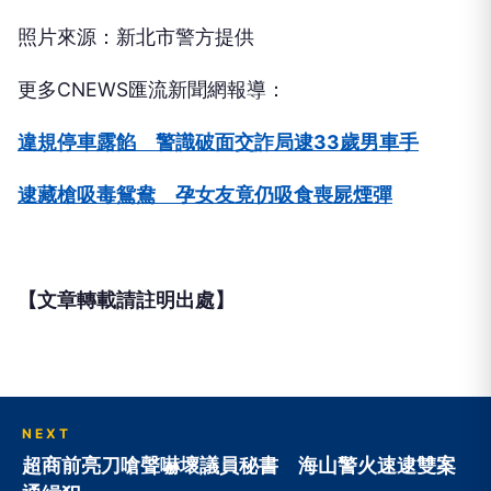
照片來源：新北市警方提供
更多CNEWS匯流新聞網報導：
違規停車露餡 警識破面交詐局逮33歲男車手
逮藏槍吸毒鴛鴦 孕女友竟仍吸食喪屍煙彈
【文章轉載請註明出處】
NEXT
超商前亮刀嗆聲嚇壞議員秘書 海山警火速逮雙案