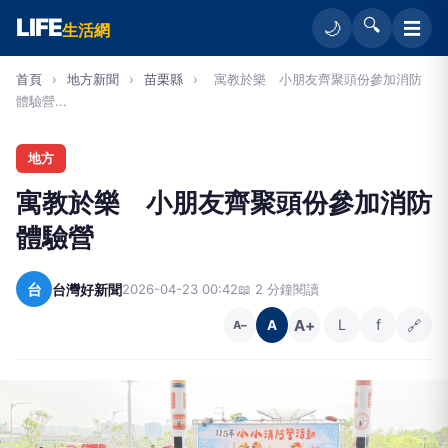
LIFE
🔍
☰
🌙
生活網
首頁
›
地方新聞
›
苗栗縣
›
寓教於樂 小朋友齊聚頭份參加消防
體驗營...
地方
寓教於樂 小朋友齊聚頭份參加消防
體驗營
台
台灣好新聞
2026-04-23 00:42
📖 2 分鐘閱讀
A+
L
f
🔗
A
A−