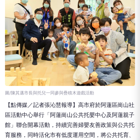
圖/陳其邁市長與托兒一同參與疊積木遊戲活動
【點傳媒／記者張沁慧報導】高市府於阿蓮區崗山社
區活動中心舉行「阿蓮崗山公共托嬰中心及阿蓮親子
館」聯合開幕活動，持續完善婦嬰友善政策與公共托
育服務，同時活化市有低度運用空間，將公共托育、