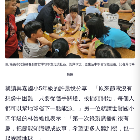
圖/嘉義市兒童播客創作營帶領學童走讀社區、認識環境，從生活中學習節能減碳。記者黃信峯
翻攝
就讀興嘉國小5年級的許晨悅分享：「原來節電沒有
想像中困難，只要從隨手關燈、拔插頭開始，每個人
都可以幫地球省下一點能源。」另一位就讀世賢國小
四年級的林晉維也表示：「第一次錄製廣播劇很有
趣，把節能知識變成故事，希望更多人聽到後，也一
起愛護地球。」