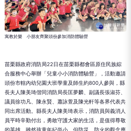
寓教於樂 小朋友齊聚頭份參加消防體驗營
苗栗縣政府消防局22日在苗栗縣都會區原住民族綜
合服務中心舉辦「兒童小小消防體驗營」，活動邀請
頭份市轄內幼兒園大班學童及師生約800人參與，縣
長夫人陳美琦偕同消防局長匡夢麟、副議長張淑芬、
議員徐功凡、陳永賢、蕭詠萱及陳光軒等各界代表共
同出席活動。縣長夫人陳美琦表示，消防員與義消人
員平時辛勤付出，勇敢守護大家的生活，是值得尊敬
的英雄。雖然孩童年紀尚小，但防災、防火的觀念應