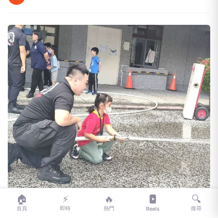
🏠
⚡
🔥
🔍
首頁
即時
熱門
搜尋
Reels
【記者葉柏成／新北報導】新北市政府消防局第七救