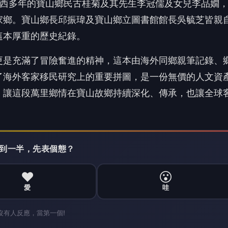
巴西多年的寶山鄉民古桂菊及其先生李冠儒及女兒李品嫺
家鄉。寶山鄉長邱振瑋及寶山鄉立圖書館館長吳毓芝皆親
這本厚重的歷史紀錄。
更是充滿了冒險奮進的精神，這本由海外同鄉親筆記錄、
了海外客家移民研究上的重要拼圖，是一份無價的人文資
，讓這段萬里鄉情在寶山故鄉持續深化、傳承，也讓全球
 讀到一半，先表個態？
❤️
😮
愛
哇
沒有人反應，當第一個!