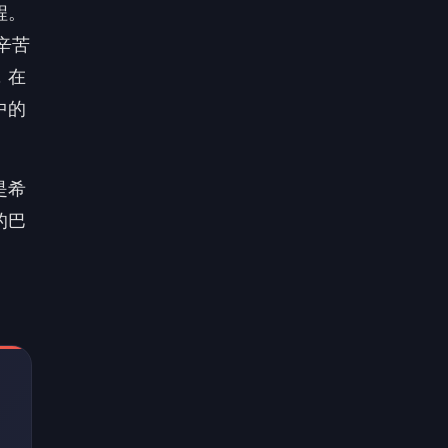
程。
辛苦
，在
中的
是希
的巴