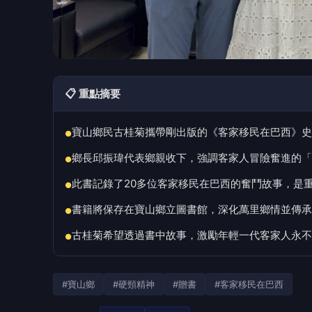
📋 重點摘要
寶山鄉民古桂菊攜帶剛出版的《客家移民在巴西》史
●
鄉長邱振瑋代表鄉親收下，強調客家人冒險奮進的「
●
此書記錄了20多位客家移民在巴西的奮鬥故事，是
●
書籍將保存在寶山鄉立圖書館，深化萬里鄉情並傳承
●
古桂菊希望透過書中故事，激勵年輕一代客家人永不
●
#寶山鄉
#硬頸精神
#贈書
#客家移民在巴西