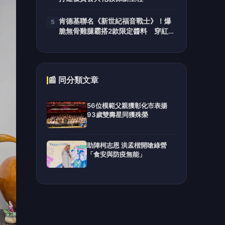
肯德基聯名《新世紀福音戰士》！爆
5
脆無骨雞腿霸搭2款限定醬料 穿紅白
免費送一份
📰 同分類文章
56位模範父親獲彰化市表揚
93歲雙壽星同獲殊榮
助陣柯志恩 洪孟楷開嗆綠營
「食安與防疫無能」