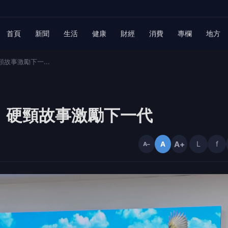
首頁
新聞
生活
健康
財經
消費
專欄
地方
故事激勵下一...
 硬頸故事激勵下一代
A+
L
f
A
A−