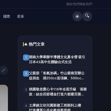
關於我們
聯絡我們
🔍
☀️
國際
星座
🔥 熱門文章
開南大學舉辦半導體文化夏令營 吸引
1
日本43高中生體驗台式生活
🔗
父親節「爸氣加碼」竹山紫南宮辦公
2
益捐血 捐250cc送項鍊、500cc送
馬年套幣
桃園敬老愛心卡116年全面升級 張善
3
政：結合四節禮金打造六都最完善長
者照顧
土庫鎮立幼兒園新建工程順利上樑
4
打造優質公共化教保新里程