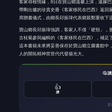
客家尋根情緣，8日在寶山鄉溫馨上演，遠嫁
帶剛出爐的珍貴史冊《客家移民在巴西》返回
席贈書儀式，由鄉長邱振瑋代表鄉親鄭重收下
寶山鄉長邱振瑋強調，客家人不僅「硬頸」，
古桂菊參與編輯的《客家移民在巴西》，補足
這本書籍未來將妥善保存於寶山鄉立圖書館中
人的開拓精神世世代代發揚光大。
🤔
👍
讚
還