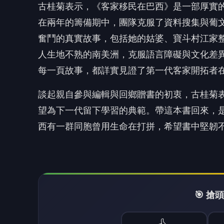
古桂菊表示，《客家移民在巴西》是一部厚實
在兩年的籌備期中，團隊克服了資料搜集與葡文
奮鬥的真實故事，包括她的姑婆、寶斗村江家
人生地不熟的南美洲，克服語言障礙與文化差
每一頁故事，都詳實見證了第一代客家開拓者
談起親自參與編輯與回鄉贈書的初衷，古桂菊
望為下一代留下學習的典範。帶這本書回來，
西有一群同胞曾用生命在打拼，希望書中堅韌
🎯 