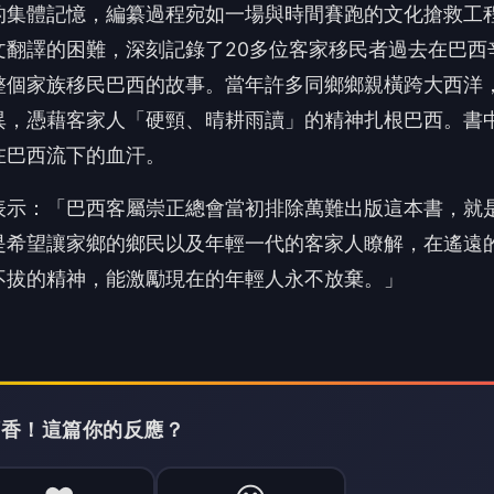
的集體記憶，編纂過程宛如一場與時間賽跑的文化搶救工
翻譯的困難，深刻記錄了20多位客家移民者過去在巴西
整個家族移民巴西的故事。當年許多同鄉鄉親橫跨大西洋
異，憑藉客家人「硬頸、晴耕雨讀」的精神扎根巴西。書
在巴西流下的血汗。
表示：「巴西客屬崇正總會當初排除萬難出版這本書，就
是希望讓家鄉的鄉民以及年輕一代的客家人瞭解，在遙遠
不拔的精神，能激勵現在的年輕人永不放棄。」
搶頭香！這篇你的反應？