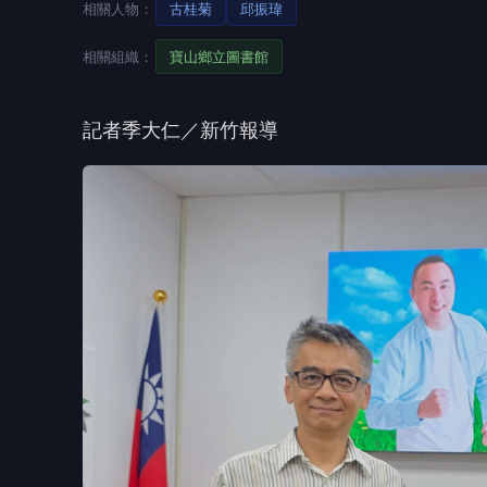
相關人物：
古桂菊
邱振瑋
相關組織：
寶山鄉立圖書館
記者季大仁／新竹報導