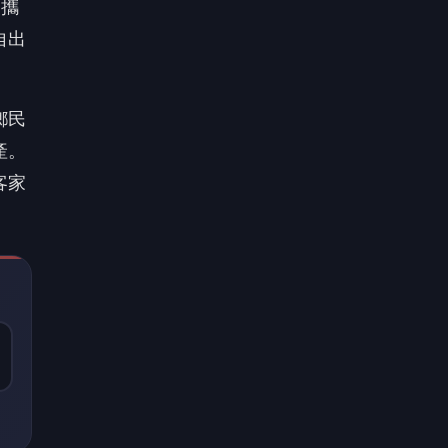
，攜
自出
鄉民
產。
客家