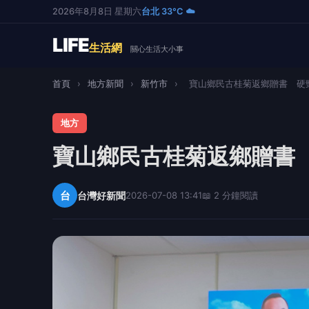
2026年8月8日 星期六
台北 33°C ☁️
LIFE
生活網
關心生活大小事
首頁
›
地方新聞
›
新竹市
›
寶山鄉民古桂菊返鄉贈書 硬頸
地方
寶山鄉民古桂菊返鄉贈書
台
台灣好新聞
2026-07-08 13:41
📖 2 分鐘閱讀