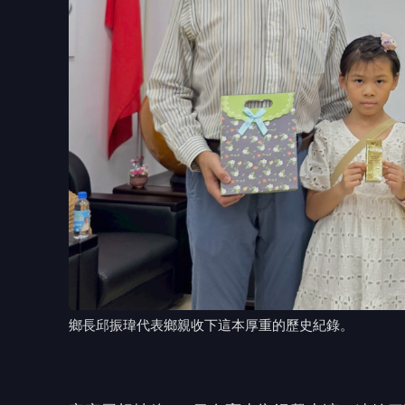
鄉長邱振瑋代表鄉親收下這本厚重的歷史紀錄。