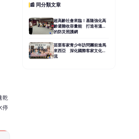
速乾
水停
可
動