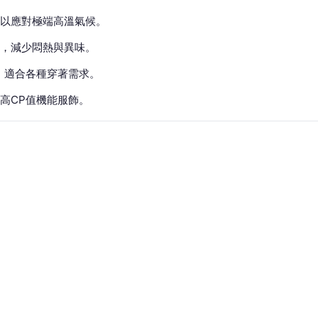
以應對極端高溫氣候。
，減少悶熱與異味。
，適合各種穿著需求。
高CP值機能服飾。
布料，製造台灣製透氣排汗衫搶功市場。（圖片來源：業