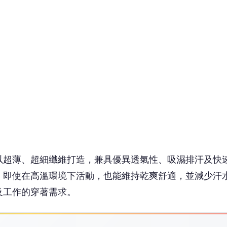
以超薄、超細纖維打造，兼具優異透氣性、吸濕排汗及快
，即使在高溫環境下活動，也能維持乾爽舒適，並減少汗
及工作的穿著需求。
 讀到一半，先表個態？
😮
❤️
哇
愛
沒有人反應，當第一個!
，完整保留布料原有的透氣效果，並具備抗UV防曬機能，
種色彩選擇，無論作為休閒服飾、運動服、團體制服或活