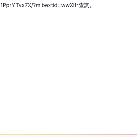
沒有人反應，當第一個!
議題提供有品、有價值且白色中立之論點，讓觀眾可以從中獲得最真實的
商品 打造全階段跑者穩定陣容