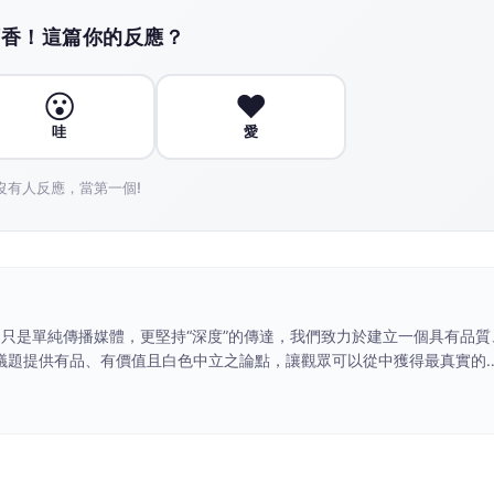
護」系列四大商品 打造全階段跑者
跑者最需要的往往不是加速，而是能夠陪伴每一步的穩
心語言，在於透過 CENTERPATH 科技（中足導向設計
每一雙鞋款依據其定位與特性使用不同泡棉，在維持柔軟
感。今年秋冬，Saucony在「穩定保護家族」旗下發表
極致緩震的HURRICANE 26、滿足一般人穩定保護需求的
ROCYON MAX，憑藉頂尖的緩震表現與全方位保護性能，