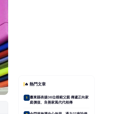
結緣品備好
台中烏日區旭日國小校舍動工 盧秀
5
燕任內第10所新校開工、持續擴充教
育量能
📰 同分類文章
超高齡社會來臨！基隆強化高
齡避難收容量能 打造有溫度
的防災照護網
苗栗客家青少年訪問團前進馬
來西亞 深化國際客家文化交
流