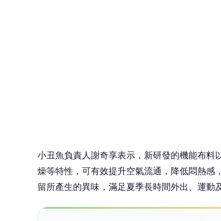
小丑魚負責人謝奇享表示，新研發的機能布料
燥等特性，可有效提升空氣流通，降低悶熱感
留所產生的異味，滿足夏季長時間外出、運動
🤔
👍
讚
還
此次推出的透氣排汗衫採不接色、不印花設計
因應戶外活動及日常穿搭需求。全系列提供23
服，都能兼顧機能與搭配性。