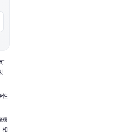
穿性
候環
。相