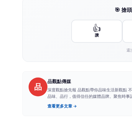
Saucony發表「穩定保
定陣容
威
威傳媒
2026-08-06 21:34:08
【威傳媒記者蘇松濤報導】
在長距離慢跑、日常訓練或是健走通勤中，
與保護性。Saucony「穩定保護家族」的設計核
導跑者正確邁步；搭配高側牆與寬底盤結構，
的同時，帶來極致的步伐轉換穩定度與防護平衡
超跑腳感的全新PARAMOUNT MAX、輕量又
GUIDE 19，以及輕鬆舒適適合入門跑者的P