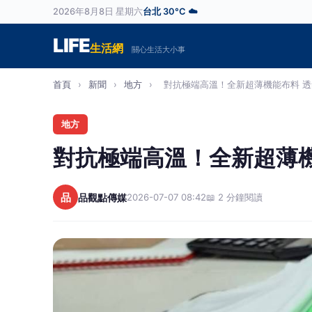
2026年8月8日 星期六
台北 30°C ☁️
LIFE
生活網
關心生活大小事
首頁
›
新聞
›
地方
›
對抗極端高溫！全新超薄機能布料 透氣
地方
對抗極端高溫！全新超薄
品
品觀點傳媒
2026-07-07 08:42
📖 2 分鐘閱讀