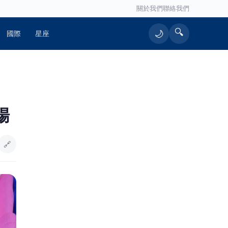
關於我們
聯絡我們
🔍
🌙
國際
星座
🔥 熱門文章
場
臺東縣表揚36位模範父親 傳遞正向家
1
庭價值、良善家風代代相傳
🔗
金門港旅運中心啟用 通力27座設備
2
支援小三通旅運
郭書瑤36歲生日送驚喜！無預警宣布
3
好消息 性感私服美出新高度
2026/8/8-9 台北車站 浴佛鑽轎腳 免
4
日曬祈福 萬佛寺 朝天宮 景福宮 萬份