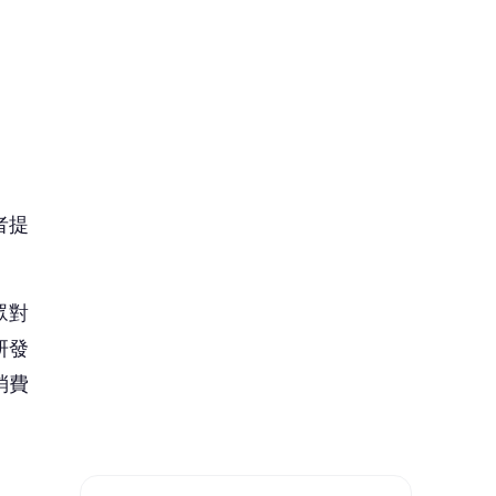
眾對
研發
消費