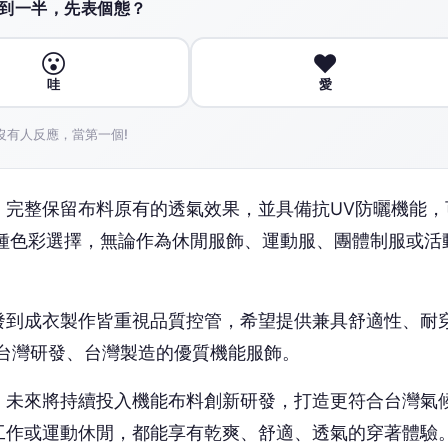
發到成衣製作皆重視品質控管，希望提供兼具舒適性、耐
台灣研發、台灣製造的優質機能服飾。
，未來將持續投入機能布料創新研發，打造更符合台灣氣
工作或運動休閒，都能享有乾爽、舒適、透氣的穿著體驗
/1PprYTvx7X/?mibextid=wwXIfr查詢。
搶頭香！這篇你的反應？
😮
❤️
哇
愛