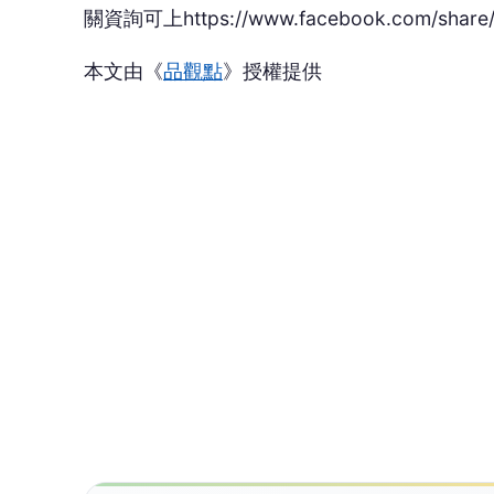
還
品觀點傳媒
品
深度觀點搶先報 品觀點帶你品味生活新觀點 不只是單純傳播媒體，更堅持“深度”的傳達，我們致力於建立一個具有品質、
品味、品行，值得信任的媒體品牌。聚焦時事
息。
查看更多文章 →
NEXT
Saucony發表「穩定保護」系列四大
向下繼續閱讀