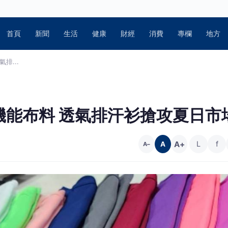
首頁
新聞
生活
健康
財經
消費
專欄
地方
排...
機能布料 透氣排汗衫搶攻夏日市
A+
L
f
A
A−