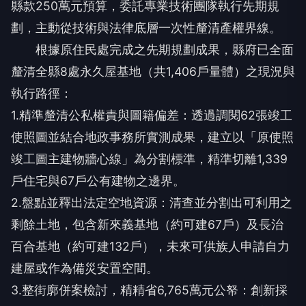
縣款250萬元預算，委託專業技術團隊執行先期規
劃，主動從技術與法律底層一次性釐清產權界線。
根據原住民處完成之先期規劃成果，縣府已全面
釐清全縣8處永久屋基地（共1,406戶量體）之現況與
執行路徑：
1.精準釐清公私權責與圖籍偏差：透過調閱62張竣工
使照圖並結合地政事務所實測成果，建立以「原使照
竣工圖主建物牆心線」為分割標準，精準切離1,339
戶住宅與67戶公有建物之邊界。
2.盤點並釋出法定空地資源：清查並分割出可利用之
剩餘土地，包含新來義基地（約可建67戶）及長治
百合基地（約可建132戶），未來可供族人申請自力
建屋或作為備災安置空間。
3.整街廓併案檢討，精精省6,765萬元公帑：創新採