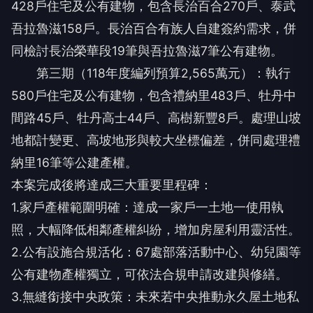
428戶住宅及公有建物，包含長治百合270戶、泰武
吾拉魯滋158戶。長治百合有族人自建簽約需求，併
同檢討長治榮華段19筆與吾拉魯滋7筆公有建物。
第三期（118年度編列預算2,565萬元）：執行
580戶住宅及公有建物，包含禮納里483戶、牡丹中
間路45戶、牡丹高士44戶、高樹新豐8戶。處理山坡
地都計變更、高坡地形與較大坐標偏差，併同處理禮
納里16筆等公建產權。
本案完成後將達成三大重要里程碑：
1.家戶產權範圍明確：達成一家戶一土地一使用執
照，大幅降低相鄰產權糾紛，增加房屋利用靈活性。
2.公有設施合規活化：67處部落活動中心、幼兒園等
公有建物產權獨立，可依法合規申請改建與修繕。
3.無縫銜接中央政策：未來若中央推動永久屋土地私