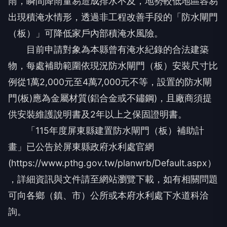
雨，瞬間降雨量易造成排水不及，地勢較低地區容易
出現積淹水情形，透過非工程改善手段的「防水閘門
（板）」可降低家戶內部積淹水風險。
目前申請對象為本縣曾有淹水紀錄的合法建築
物，每處補助範圍依現況防水閘門（板）安裝尺寸比
例從1萬2,000元至4萬7,000元不等，設置的防水閘
門(板)應為金屬材質(鋁合金或不鏽鋼)，且廠商須提
供安裝維護說明書及2年以上之保固證明書。
「115年度屏東縣建置防水閘門（板）補助計
畫」已公告於屏東縣政府水利處官網
(https://www.pthg.gov.tw/planwrb/Default.aspx）
，詳細資訊與文件請至網站瀏覽下載，如有相關問題
可向各鄉（鎮、市）公所或本府水利處下水道科洽
詢。