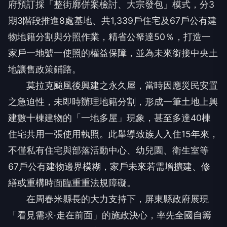
府預訂採「整街廓併案檢討、大宗發包」模式，分3
期3階段推進8處基地、共1,339戶住宅及67戶公有建
物地籍分割與分照作業，精省公帑達50％，打造一
家戶一地號一使照的權益保障，並為未來銜接中央土
地讓售政策鋪路。
莫拉克颱風後興建之永久屋，當時因應災民安置
之急迫性，未即時辦理地籍分割，形成一筆土地上興
建數十棟建物的「一地多屋」現象，甚至多達40棟
住宅共用一張使用執照。此舉導致族人入住15年來，
不僅私有住宅與部落活動中心、幼兒園、衛生室等
67戶公有建物邊界模糊，家戶未來若需增擴建、修
繕或重構時面臨重重法規障礙。
在周春米縣長的大力支持下，屏東縣政府展現
「看見需求‧走在前面」的施政決心，率先全國自籌