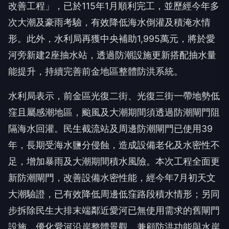
改善工程」，已於115年1月順利完工，並歷經今年多
次大潮及豪雨考驗，有效降低海水倒灌及積淹水情
形。此外，水利局再獲中央補助1,995萬元，將於愛
河旁新建2座抽水站，透過防潮設施更新搭配抽水量
能提升，持續完善前金地區整體防洪系統。
水利局表示，前金區光復二街、光復三街一帶地勢低
窪且屬感潮地區，颱風及大潮期間須透過防潮閘門阻
隔海水回灌。民生截流站及周邊防潮閘門已使用39
年，長期受海水鹽分侵蝕，造成設備老化及水密性不
足，增加暴雨及大潮期間積水風險。本次工程全面更
新防潮閘門，改善設備水密性能，經今年7月初天文
大潮驗證，已有效降低周邊低窪路段積水情形；另同
步拆除民生大排末端鄰近愛河已無使用需求的舊閘門
設施，優化愛河沿岸整體景觀，兼顧防洪功能與水岸