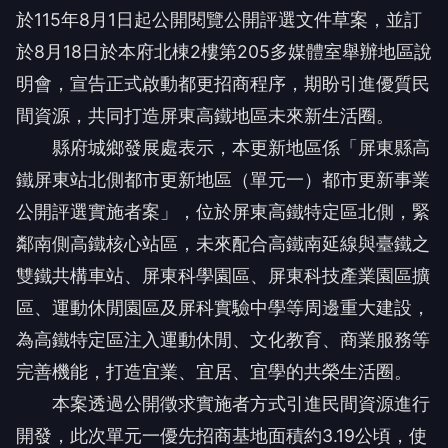
於115年8月1日起公開閱覽公開評選文件草案，並訂
於8月18日於本府北棟2樓第205多媒體室舉辦地區說
明會，宣告正式啟動都更招商程序，期盼引進優質民
間資源，共同打造屏東高鐵地區未來新生活圈。
縣府城鄉發展處表示，本更新地區係「屏東縣高
鐵屏東站北側都市更新地區（單元一）都市更新事業
公開評選實施者案」，位於屏東高鐵特定區北側，緊
鄰南側高鐵核心站區，未來配合高鐵南延線與臺鐵之
雙鐵共構車站、屏東科學園區、屏東科技產業園區擴
區、運動休閒園區及屏科實驗中學等周邊重大建設，
為高鐵特定區注入運動休閒、文化教育、商業服務等
完善機能，打造宜業、宜居、宜學的共榮生活圈。
本案透過公開徵求實施者方式引進民間資源進行
開發，此次單元一優先招商基地面積約3.19公頃，使