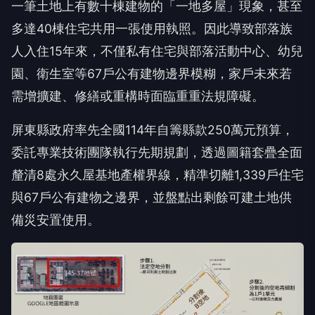
一筆土地上有數十棟建物的「一地多屋」現象，甚至
多達40棟住宅共用一張使用執照。因此導致部落族
人入住15年來，不僅私有住宅與部落活動中心、幼兒
園、衛生室等67戶公有建物邊界模糊，家戶未來若
需增擴建、修繕或重構時面臨重重法規障礙。
屏東縣政府率先全國114年自籌縣款250萬元預算，
委託專業技術團隊執行先期規劃，透過圖籍套疊全面
釐清8處永久屋基地產權界線，精準切離1,339戶住宅
與67戶公有建物之邊界，並盤點出剩餘可建土地供
備災安置使用。