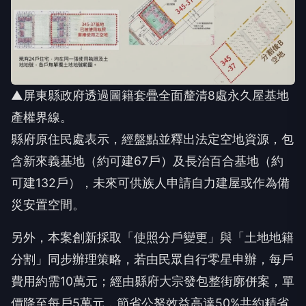
▲屏東縣政府透過圖籍套疊全面釐清8處永久屋基地
產權界線。
縣府原住民處表示，經盤點並釋出法定空地資源，包
含新來義基地（約可建67戶）及長治百合基地（約
可建132戶），未來可供族人申請自力建屋或作為備
災安置空間。
另外，本案創新採取「使照分戶變更」與「土地地籍
分割」同步辦理策略，若由民眾自行零星申辦，每戶
費用約需10萬元；經由縣府大宗發包整街廓併案，單
價降至每戶5萬元，節省公帑效益高達50%共約精省