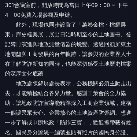
301會議室前，開放時間為當日上午09：00 ~ 下午
4：00免費入場參觀及申辦。
此外，現場也同步設置了「萬卷金檔・檔耀屏
東」歷史檔案展，展出日治時期至今的土地圖冊、登
記簿冊演進與地政測量儀器的蛻變。透過回顧屏東土
地開墾與工商發展的百年軌跡，讓參與的企業界人士
在了解防詐新知的同時，也能深切感受土地歷史檔案
的深厚文化底蘊。
地政處陳錦屏處長表示，公務機關必須主動走出
去，才能積極結合各界力量。感謝工策會的全力協
助，讓地政防詐宣導能精準深入工商企業領域，建構
一個讓民眾安心、企業放心的土地資產防禦網。想進
一步了解或申辦地政「防詐三寶」，歡迎攜帶載有姓
名、國民身分證統一編號並貼有照片的國民身分證、