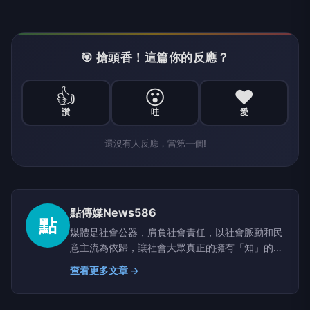
🎯 搶頭香！這篇你的反應？
👍
😮
❤️
讚
哇
愛
還沒有人反應，當第一個!
點傳媒News586
點
媒體是社會公器，肩負社會責任，以社會脈動和民
意主流為依歸，讓社會大眾真正的擁有「知」的權
利。
查看更多文章 →