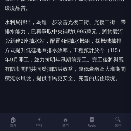
環境品質。
水利局指出，為進一步改善光復二街、光復三街一帶
排水能力，已再爭取中央補助1,995萬元，將於愛河
旁新建2座抽水站，配置4部抽水機組，採機械抽排
方式提升低窪地區排水效率，工程預計於今（115）
年9月開工，並力拚明年汛期前完工。完工後將與既
有防潮閘門共同發揮防洪效益，降低豪雨及大潮期間
積淹水風險，提供市民更安全、完善的居住環境。
伴侶和妳一起預防HPV，才有資格
PR
說愛妳！
🏠
⚡
🔥
🔍
首頁
即時
熱門
搜尋
Reels
台灣癌症基金會