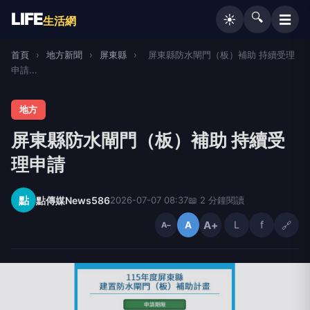
LIFE
🔍
☰
☀️
生活網
首頁
›
地方新聞
›
屏東縣
›
屏東縣防水閘門（板）補助 持續受理
申請...
地方
屏東縣防水閘門（板）補助 持續受
理申請
點
點傳媒News586
2026-07-07 08:37
📖 2 分鐘閱讀
A+
L
f
🔗
A
A−