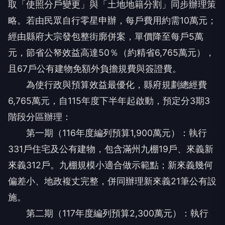
取「使照分戶變更」與「土地地籍分割」同步辦理策
略。若由民眾自行零星申辦，每戶費用約需10萬元；
經由縣府大宗發包整街廓併案，單價降至每戶5萬
元，節省公帑效益高達50％（約精省6,765萬元），
且67戶公有建物免額外負擔規費與簽證費。
為使行政與預算效益最優化，縣府規劃總經費
6,765萬元，自115年度下半年起啟動，預定分3期3
階段分區辦理：
第一期（116年度編列預算1,900萬元）：執行
331戶住宅及公有建物，包含滿州九棚19戶、來義新
來義312戶。九棚規模小適合做示範點；新來義幾何
偏差小、地政複丈完整，併同辦理新來義21筆公有設
施。
第二期（117年度編列預算2,300萬元）：執行