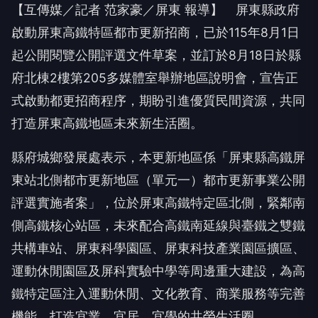
【互傳媒／記者 范家豪／屏東 報導】 屏東縣政府
啟動屏東高鐵特區都市更新招商，已於115年8月1日
起公開閱覽公開評選文件草案，並訂於8月18日於縣
府北棟2樓第205多媒體室舉辦地區說明會，宣告正
式啟動都更招商程序，期盼引進優質民間資源，共同
打造屏東高鐵地區未來新生活圈。
縣府城鄉發展處表示，本更新地區係「屏東縣高鐵屏
東站北側都市更新地區（單元一）都市更新事業公開
評選實施者案」，位於屏東高鐵特定區北側，緊鄰南
側高鐵核心站區，未來配合高鐵南延線與臺鐵之雙鐵
共構車站、屏東科學園區、屏東科技產業園區擴區、
運動休閒園區及屏科實驗中學等周邊重大建設，為高
鐵特定區注入運動休閒、文化教育、商業服務等完善
機能，打造宜業、宜居、宜學的共榮生活圈。