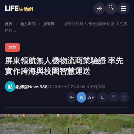
LIFE
🔍
☰
☀️
生活網
首頁
›
地方新聞
›
屏東縣
›
屏東領航無人機物流商業驗證 率先實
作跨...
地方
屏東領航無人機物流商業驗證 率先
實作跨海與校園智慧運送
點
點傳媒News586
2026-07-07 20:37
📖 3 分鐘閱讀
A+
L
f
🔗
A
A−