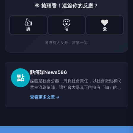
🎯 搶頭香！這篇你的反應？
👍
😮
❤️
讚
哇
愛
還沒有人反應，當第一個!
點傳媒News586
點
媒體是社會公器，肩負社會責任，以社會脈動和民
意主流為依歸，讓社會大眾真正的擁有「知」的權
利。
查看更多文章 →