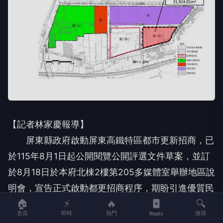
【記者林家慶報導】
屏東縣政府啟動屏東高鐵特區都市更新招商，已
於115年8月1日起公開閱覽公開評選文件草案，並訂
於8月18日於本府北棟2樓第205多媒體室舉辦地區說
明會，宣告正式啟動都更招商程序，期盼引進優質民
🏠
⚡
🔥
🔍
間資源，共同打造屏東高鐵地區未來新生活圈。
首頁
即時
熱門
搜尋
Reels
縣府城鄉發展處表示，本更新地區係「屏東縣高