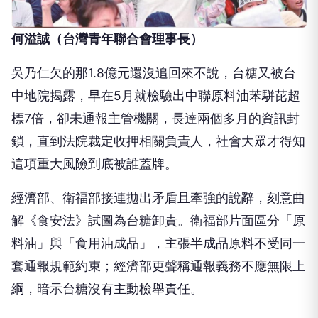
何溢誠（台灣青年聯合會理事長）
吳乃仁欠的那1.8億元還沒追回來不說，台糖又被台
中地院揭露，早在5月就檢驗出中聯原料油苯駢芘超
標7倍，卻未通報主管機關，長達兩個多月的資訊封
鎖，直到法院裁定收押相關負責人，社會大眾才得知
這項重大風險到底被誰蓋牌。
經濟部、衛福部接連拋出矛盾且牽強的說辭，刻意曲
解《食安法》試圖為台糖卸責。衛福部片面區分「原
料油」與「食用油成品」，主張半成品原料不受同一
套通報規範約束；經濟部更聲稱通報義務不應無限上
綱，暗示台糖沒有主動檢舉責任。