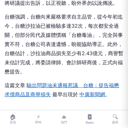
將研議提出告訴，以正視聽，盼外界勿以訛傳訛。
台糖強調，台糖向來嚴格要求自主品管，從今年初迄
今，台糖沙拉油已被檢驗多達32次，每次都安全過
關，但部分民代及媒體慣稱「台糖毒油」，完全與事
實不符，台糖公司表達遺憾，盼能協助導正。此外，
台糖估計，沙拉油商品損失至少有2.43億元，商譽暫
未估計完成，將委請律師、會計師研商後，正式向福
懋提告。
這篇文章
驗出問題油未通報惹議 台糖：提告福懋
求償商品及商譽損失
最早出現於
中廣新聞網
。
🏠
⚡
🔥
🔍
首頁
即時
熱門
搜尋
Reels