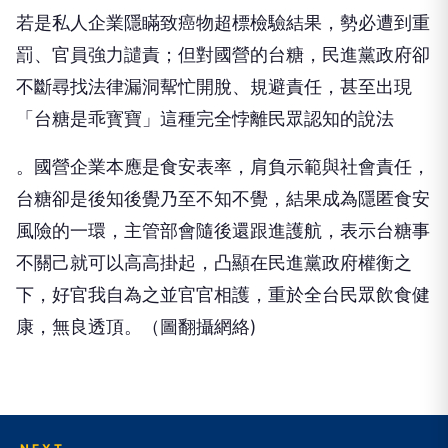
若是私人企業隱瞞致癌物超標檢驗結果，勢必遭到重
罰、官員強力譴責；但對國營的台糖，民進黨政府卻
不斷尋找法律漏洞幚忙開脫、規避責任，甚至出現
「台糖是乖寳寶」這種完全悖離民眾認知的說法
。國營企業本應是食安表率，肩負示範與社會責任，
台糖卻是後知後覺乃至不知不覺，結果成為隱匿食安
風險的一環，主管部會隨後還跟進護航，表示台糖事
不關己就可以高高掛起，凸顯在民進黨政府權衡之
下，好官我自為之並官官相護，重於全台民眾飲食健
康，無良透頂。（圖翻攝網絡)