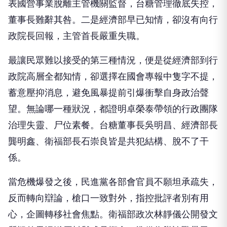
表國營事業脫離主管機關監督，台糖管理徹底失控，
董事長難辭其咎。二是經濟部早已知情，卻沒有向行
政院長回報，主管首長嚴重失職。
最讓民眾難以接受的第三種情況，便是從經濟部到行
政院高層全都知情，卻選擇在國會專報中隻字不提，
蓄意壓抑消息，避免風暴提前引爆衝擊自身政治聲
望。無論哪一種狀況，都證明卓榮泰帶領的行政團隊
治理失靈、尸位素餐。台糖董事長吳明昌、經濟部長
龔明鑫、衛福部長石崇良皆是共犯結構、脫不了干
係。
當危機爆發之後，民進黨各部會官員不願坦承疏失，
反而轉向辯論，槍口一致對外，指控批評者別有用
心，企圖轉移社會焦點。衛福部政次林靜儀公開發文