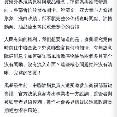
質疑外界混淆原料與成品概念，準備為輿論戰帶風
向，各部會忙於發布圖卡、澄清文，花大量心力修補
形象、洗白政績，卻不願完整公佈稽查時間點、油槽
動向、油品流出等民眾最關心的資訊。
人民有知的權利，我們想要知道的是，食藥署究竟何
時前往中聯查廠？究竟哪些官員何時知情、有無故意
隱瞞消息？如何確認高風險致癌物油品兩個多月完全
沒有調動、沒有流入市面？這些核心問題始終沒有清
晰、完整的答覆！
風暴發生前，中聯油脂負責人還受邀參加衛福部關鍵
會議，官方決策竟參考出事業者一方說詞，監管者與
被監管者界線模糊，難怪社會各界懷疑民進黨政府長
期輕忽潛在風險。