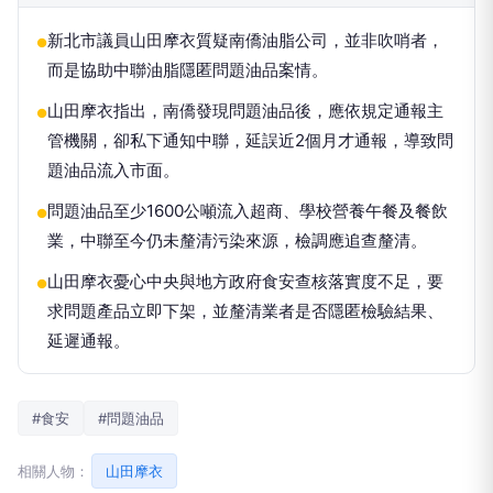
新北市議員山田摩衣質疑南僑油脂公司，並非吹哨者，
●
而是協助中聯油脂隱匿問題油品案情。
山田摩衣指出，南僑發現問題油品後，應依規定通報主
●
管機關，卻私下通知中聯，延誤近2個月才通報，導致問
題油品流入市面。
問題油品至少1600公噸流入超商、學校營養午餐及餐飲
●
業，中聯至今仍未釐清污染來源，檢調應追查釐清。
山田摩衣憂心中央與地方政府食安查核落實度不足，要
●
求問題產品立即下架，並釐清業者是否隱匿檢驗結果、
延遲通報。
#食安
#問題油品
相關人物：
山田摩衣