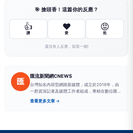
🎯 搶頭香！這篇你的反應？
👍
❤️
😡
讚
愛
怒
還沒有人反應，當第一個!
匯流新聞網CNEWS
匯
台灣知名內容型網路新媒體，成立於2016年，由
一群資深記者及媒體工作者組成，專精在數位匯
流、醫藥生活、網路科技、政治民調、新能源及金
查看更多文章 →
融財經等領域。新聞擴散平台包括雅虎、google
news、蕃薯藤、網路家庭、HiNet及新浪等最具影
響力的大型入口網站。