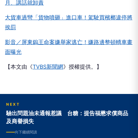
月、講話就卸責
大貨車過彎「貨物噴砸」進口車！駕駛買檳榔違停將
挨罰
影音／屏東鎢王命案嫌舉家逃亡！嫌路邊整頓轎車畫
面曝光
【本文由《
TVBS新聞網
》授權提供。】
NEXT
驗出問題油未通報惹議 台糖：提告福懋求償商品
及商譽損失
向下繼續閱讀