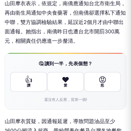
山田摩衣表示，依規定，南僑應通知台北市衛生局，
再由衛生局通知中央食藥署，但南僑卻選擇私下通知
中聯，雙方協調檢驗結果，延誤近2個月才由中聯出
面通報。她指出，南僑昨日也遭台北市開罰300萬
元，相關責任仍應進一步釐清。
🤔 讀到一半，先表個態？
👍
❤️
😡
讚
愛
怒
還沒有人反應，當第一個!
山田摩衣質疑，因通報延遲，導致問題油品至少
1600公噸流入超商、學校營養午餐及台灣各地餐飲