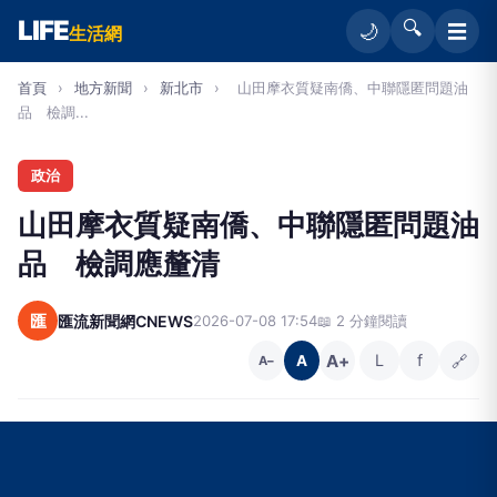
LIFE
🔍
☰
🌙
生活網
首頁
›
地方新聞
›
新北市
›
山田摩衣質疑南僑、中聯隱匿問題油
品 檢調...
政治
山田摩衣質疑南僑、中聯隱匿問題油
品 檢調應釐清
匯
匯流新聞網CNEWS
2026-07-08 17:54
📖 2 分鐘閱讀
A+
L
f
🔗
A
A−