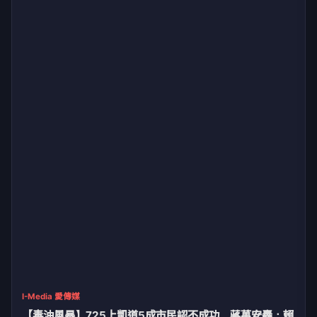
I-Media 愛傳媒
【毒油風暴】725上凱道5成市民認不成功 蔣萬安轟：賴