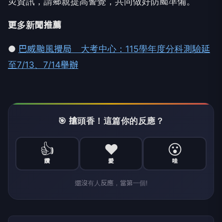
災資訊，請鄉親提高警覺，共同做好防颱準備。
更多新聞推薦
●
巴威颱風攪局 大考中心：115學年度分科測驗延
至7/13、7/14舉辦
🎯 搶頭香！這篇你的反應？
👍
❤️
😮
讚
愛
哇
還沒有人反應，當第一個!