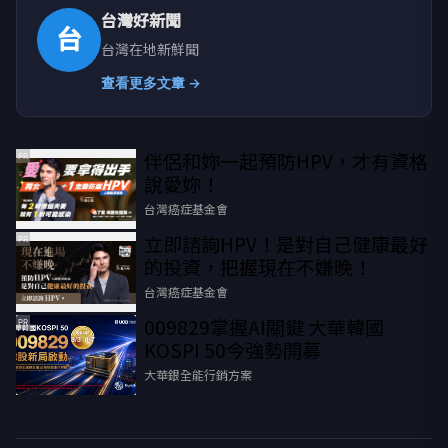
台灣好新聞
台
台灣在地新鮮聞
查看更多文章 →
伴侶和妳一起預防HPV，才有資格
PR
說愛妳！
台灣癌症基金會
立即諮詢HPV！是對自己健康最好
PR
的投資，把握現在不嫌晚！
台灣癌症基金會
009829掌握AI關鍵 大華韓國
PR
KOSPI 50今強勢開募
大華銀全能行銷方案