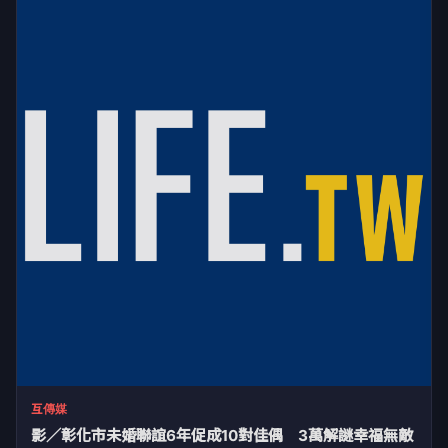
互傳媒
影／彰化市未婚聯誼6年促成10對佳偶 3萬解謎幸福無敵