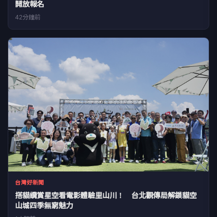
開放報名
42分鐘前
台灣好新聞
搭貓纜賞星空看電影體驗里山川！ 台北觀傳局解鎖貓空
山城四季無窮魅力