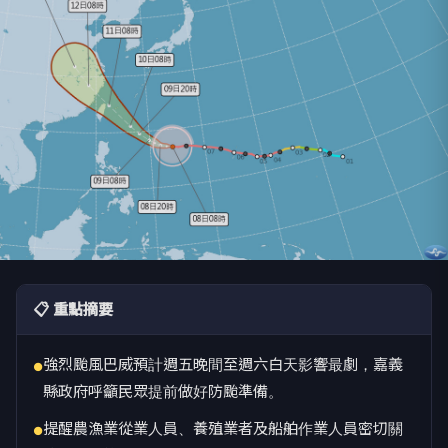
📋 重點摘要
強烈颱風巴威預計週五晚間至週六白天影響最劇，嘉義
●
縣政府呼籲民眾提前做好防颱準備。
提醒農漁業從業人員、養殖業者及船舶作業人員密切關
●