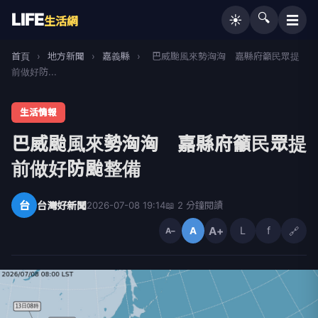
LIFE
🔍
☰
☀️
生活網
首頁
›
地方新聞
›
嘉義縣
›
巴威颱風來勢洶洶 嘉縣府籲民眾提
前做好防...
生活情報
巴威颱風來勢洶洶 嘉縣府籲民眾提
前做好防颱整備
台
台灣好新聞
2026-07-08 19:14
📖 2 分鐘閱讀
A+
L
f
🔗
A
A−