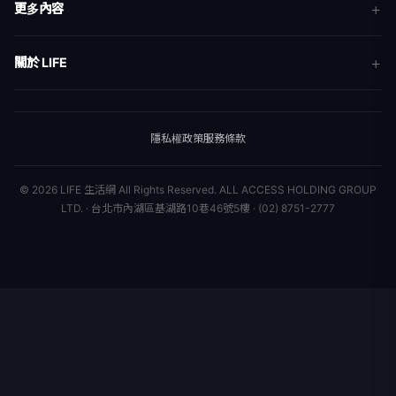
更多內容
生活
地方新聞
健康
關於 LIFE
國際新聞
財經
合作夥伴
星座運勢
消費
關於我們
隱私權政策
服務條款
新聞人物
專欄
聯絡我們
新聞組織
© 2026 LIFE 生活網 All Rights Reserved.
ALL ACCESS HOLDING GROUP
LTD. · 台北市內湖區基湖路10巷46號5樓 · (02) 8751-2777