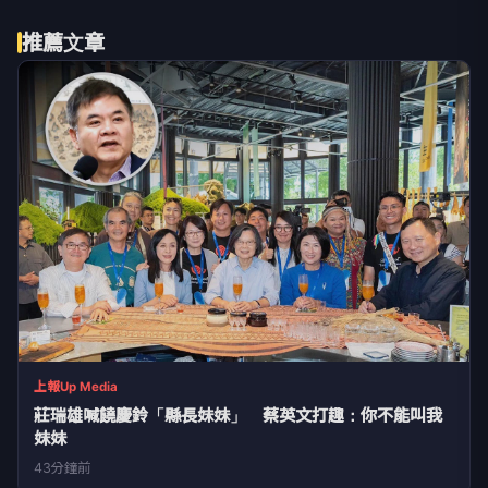
推薦文章
上報Up Media
莊瑞雄喊饒慶鈴「縣長妹妹」 蔡英文打趣：你不能叫我
妹妹
43分鐘前