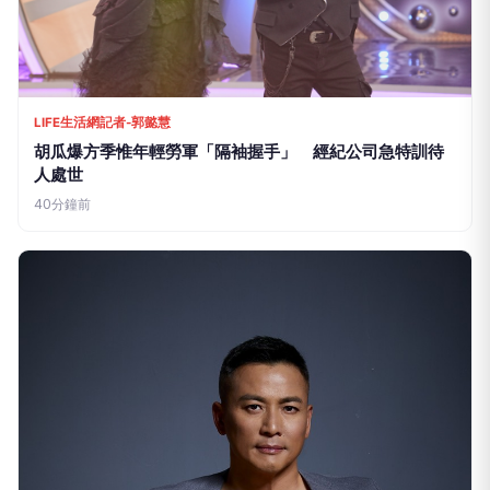
LIFE生活網記者-郭懿慧
胡瓜爆方季惟年輕勞軍「隔袖握手」 經紀公司急特訓待
人處世
40分鐘前