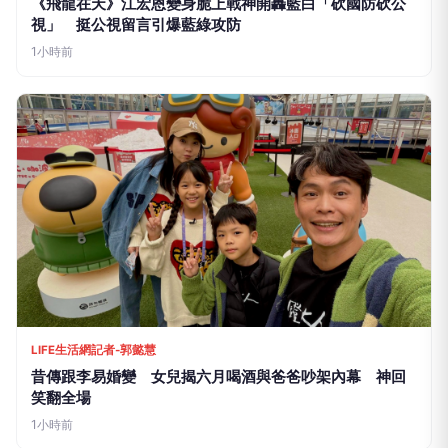
《飛龍在天》江宏恩變身脆上戰神開轟藍白「砍國防砍公
視」 挺公視留言引爆藍綠攻防
1小時前
LIFE生活網記者-郭懿慧
昔傳跟李易婚變 女兒揭六月喝酒與爸爸吵架內幕 神回
笑翻全場
1小時前