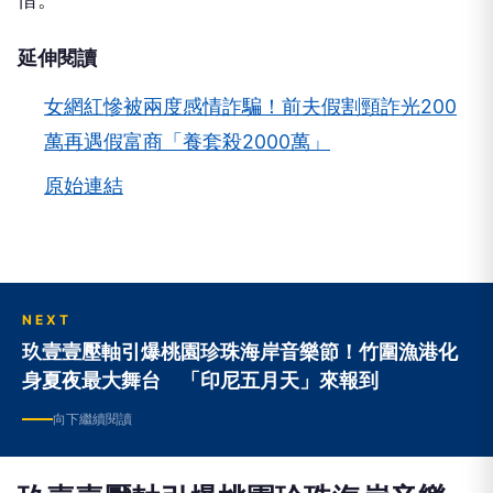
延伸閱讀
女網紅慘被兩度感情詐騙！前夫假割頸詐光200
萬再遇假富商「養套殺2000萬」
原始連結
NEXT
玖壹壹壓軸引爆桃園珍珠海岸音樂節！竹圍漁港化
身夏夜最大舞台 「印尼五月天」來報到
向下繼續閱讀