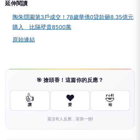
延伸閱讀
陶朱隱園第3戶成交！78歲華僑0貸款砸8.35億元
購入 比隔壁貴8500萬
原始連結
🎯 搶頭香！這篇你的反應？
👍
❤️
🤣
讚
愛
哈
還沒有人反應，當第一個!