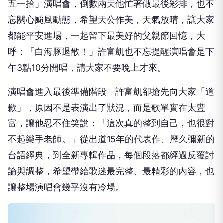
五一拾」演唱會，倒數兩天他忙著做最後彩排，也不
忘關心颱風動態，希望天公作美，天氣放晴，讓大家
都能平安進場，一起留下最美好的父親節回憶，大
呼：「白海豚退散！」許富凱也不忘提醒演唱會是下
午3點10分開唱，請大家不要晚上才來。
演唱會進入最後準備階段，許富凱卻搶先向大家「道
歉」，原因不是表演出了狀況，而是歌單實在太豐
富，讓他忍不住笑說：「這次真的整到自己，也很對
不起樂手老師。」從出道15年的代表作、歷久彌新的
台語經典，到全新專輯作品，每個段落都經過反覆討
論與調整，希望帶給歌迷最完整、最精彩的內容，也
讓整場演唱會幾乎沒有冷場。