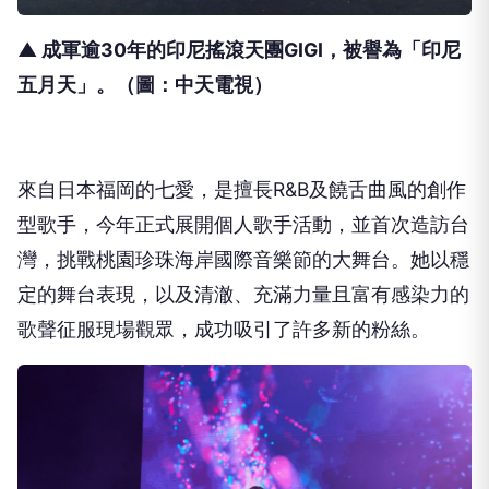
▲ 成軍逾
30
年的印尼搖滾天團
GIGI
，被譽為「
印尼
五月天」。（圖：中天電視）
來自日本福岡的七愛，是擅長
R&B
及饒舌曲風的創作
型歌手，
今年正式展開個人歌手活動，並首次造訪台
灣，
挑戰桃園珍珠海岸國際音樂節的大舞台。她以穩
定的舞台表現，
以及清澈、充滿力量且富有感染力的
歌聲征服現場觀眾，
成功吸引了許多新的粉絲。