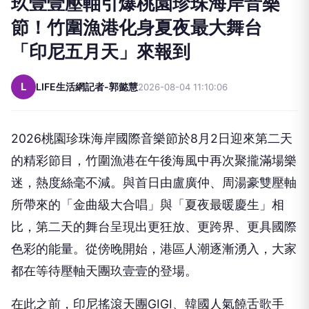
玖壹壹壓軸引爆桃園珍珠海岸音樂
節！竹圍漁港化身夏夜最大舞台
「印尼五月天」來報到
L
LIFE生活網記者-郭懿慧
2026-08-04 11:10:06
2026
桃園珍珠海岸國際音樂節於
8
月
2
日迎來第二天
的
精彩節目，竹圍漁港在午後海風中再次聚攏滿場樂
迷，
熱度絲毫不減。與首日由盧廣仲、周湯豪雙壓軸
所帶來的「
金曲級大合唱」與「夏夜最暖慶生」相
比，
第二天的舞台呈現出更狂放、更跨界、更具國際
色彩的能量。
從傍晚開始，港區人潮逐漸湧入，
大家
都在等待壓軸天團玖壹壹的登場。
在此之前，印尼搖滾天團
G
IGI
、韓國人氣饒舌歌手