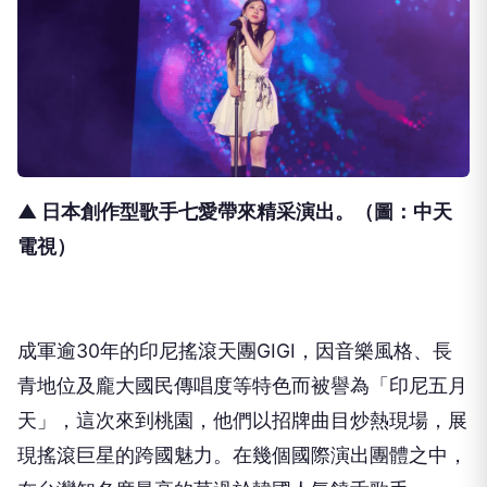
▲ 日本創作型歌手七愛帶來精采演出。（圖：中天
電視）
成軍逾
30
年的印尼搖滾天團
GIGI
，
因音樂風格、長
青地位及龐大國民傳唱度等特色而被譽為「
印尼五月
天」，這次來到桃園，他們以招牌曲目炒熱現場，
展
現搖滾巨星的跨國魅力。在幾個國際演出團體之中，