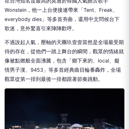
在台灣知名度最高的莫過於韓國人氣饒舌歌手
Wonstein
，
他一上台便接連帶來「
Tent
、
Freak
、
everybody dies
」等多首夯曲，還用中文問候台下
歌迷，
意外驚喜引來陣陣歡呼。
不過說起人氣，壓軸的天團玖壹壹當然是全場最受期
待的存在，
從他們一踏上舞台的瞬間，觀眾的情緒就
像被點燃般全面沸騰，
包含「鄉下來的、
local
、癡
情男子漢、
9453
」
等多首經典曲目輪番轟炸，
全場
觀眾從第一排到最後一排都跟著節奏跳動。