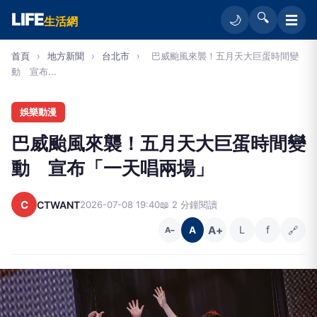
LIFE
🔍
☰
🌙
生活網
首頁
›
地方新聞
›
台北市
›
巴威颱風來襲！五月天大巨蛋時間變
動 宣布...
娛樂動漫
巴威颱風來襲！五月天大巨蛋時間變
動 宣布「一天唱兩場」
C
CTWANT
2026-07-08 19:40
📖 2 分鐘閱讀
A+
L
f
🔗
A
A−