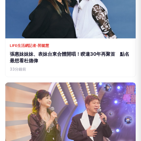
LIFE生活網記者-郭懿慧
張惠妹妹妹、表妹台東合體開唱！睽違30年再聚首 點名
最想看杜德偉
33分鐘前