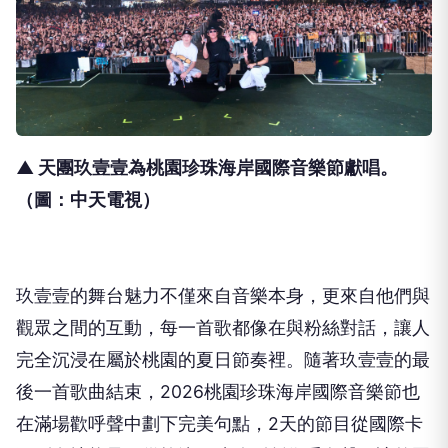
▲ 天團玖壹壹為桃園珍珠海岸國際音樂節獻唱。
（圖：中天電視）
玖壹壹的舞台魅力不僅來自音樂本身，
更來自他們與
觀眾之間的互動，每一首歌都像在與粉絲對話，
讓人
完全沉浸在屬於桃園的夏日節奏裡。
隨著玖壹壹的最
後一首歌曲結束，
2026
桃園珍珠海岸國際音樂節
也
在滿場歡呼聲中劃下完美句點，
2
天的節目從國際卡