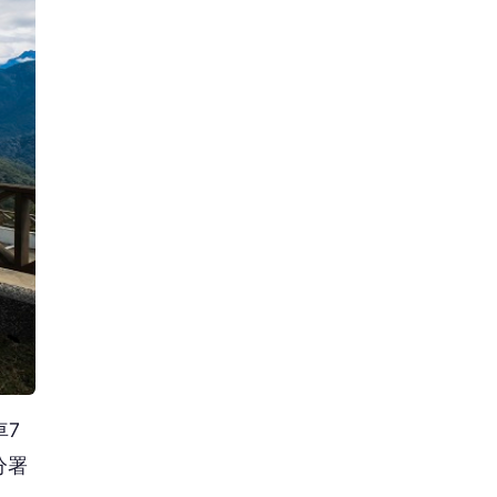
車7
分署