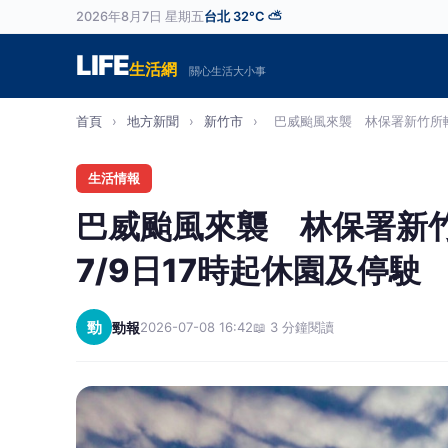
2026年8月7日 星期五
台北 32°C ⛅
LIFE
生活網
關心生活大小事
首頁
›
地方新聞
›
新竹市
›
巴威颱風來襲 林保署新竹所轄
生活情報
巴威颱風來襲 林保署新
7/9日17時起休園及停駛
勁
勁報
2026-07-08 16:42
📖 3 分鐘閱讀