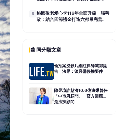
訴 檢方建請從重量刑、沒收275萬
元犯罪所得
桃園敬老愛心卡116年全面升級 張善
5
政：結合四節禮金打造六都最完善長
者照顧
📰 同分類文章
偷拍案沒影片網紅律師喊都提
告 法界：須具備侵權要件
陳昱瑄詐慈濟10.6億遭爆曾任
「中市府顧問」 官方回應：
是法扶顧問