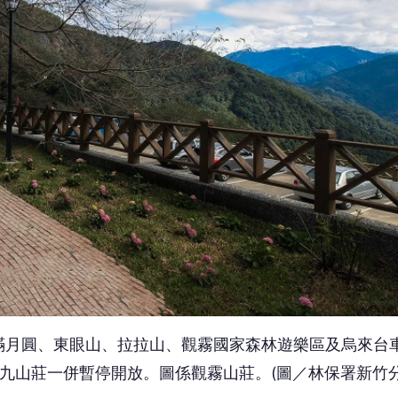
滿月圓、東眼山、拉拉山、觀霧國家森林遊樂區及烏來台
九九山莊一併暫停開放。圖係觀霧山莊。(圖／林保署新竹