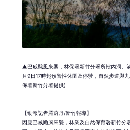
▲巴威颱風來襲，林保署新竹分署所轄內洞、
月9日17時起預警性休園及停駛，自然步道與
保署新竹分署提供)
【勁報記者羅蔚舟/新竹報導】
因應巴威颱風來襲，林業及自然保育署新竹分