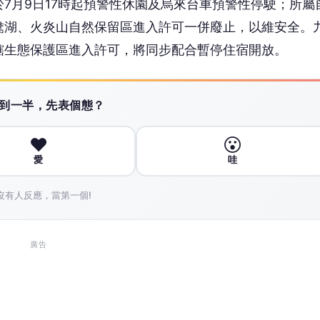
7月9日17時起預警性休園及烏來台車預警性停駛；所屬
鴦湖、火炎山自然保留區進入許可一併廢止，以維安全。
轄生態保護區進入許可，將同步配合暫停住宿開放。
 讀到一半，先表個態？
❤️
😮
愛
哇
沒有人反應，當第一個!
廣告