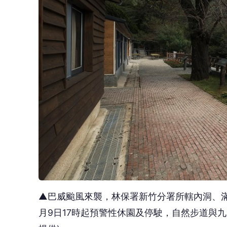
▲巴威颱風來襲，林保署新竹分署所轄內洞、
月9日17時起預警性休園及停駛，自然步道與