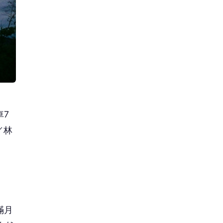
車7
／林
滿月