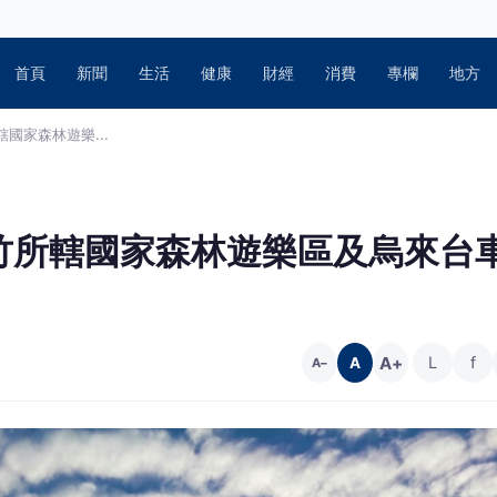
首頁
新聞
生活
健康
財經
消費
專欄
地方
國家森林遊樂...
竹所轄國家森林遊樂區及烏來台
A+
L
f
A
A−