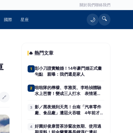
關於我們
聯絡我們
🔍
🌙
國際
星座
🔥 熱門文章
車
彭小刀證實離婚！14年豪門婚正式畫
1
句點 親曝：我們還是家人
啦啦隊的檸檬、李雅英、李晧禎體驗
2
水上芭蕾！變成三人打水 表情逐漸
🔗
失控
影／黑夜燒到天亮！台南「汽車零件
3
廠、食品廠」遭惡火吞噬 4年前才燒
過
好菌好俊康普茶涉竄改效期、使用過
4
期原料！前金蘭董事長鍾淳仁遭起