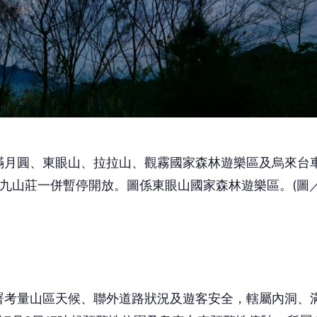
滿月圓、東眼山、拉拉山、觀霧國家森林遊樂區及烏來台
九九山莊一併暫停開放。圖係東眼山國家森林遊樂區。(圖
署考量山區天候、聯外道路狀況及遊客安全，轄屬內洞、