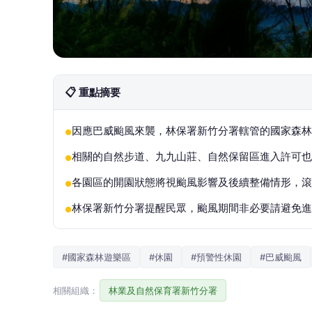
📋 重點摘要
因應巴威颱風來襲，林保署新竹分署轄管的國家森林
●
相關的自然步道、九九山莊、自然保留區進入許可也
●
各園區的開園狀態將視颱風影響及後續整備情形，滾
●
林保署新竹分署提醒民眾，颱風期間非必要請避免進
●
#國家森林遊樂區
#休園
#預警性休園
#巴威颱風
相關組織：
林業及自然保育署新竹分署