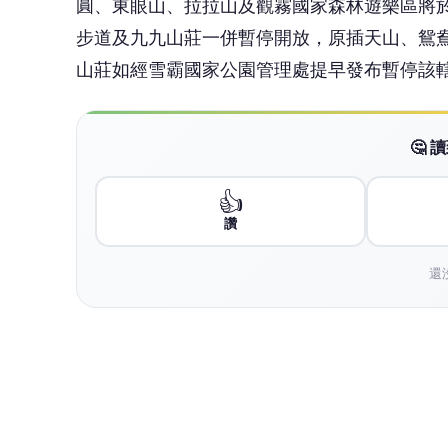
圓、東眼山、拉拉山及觀霧國家森林遊樂區將於
步道及九九山莊一併暫停開放，原插天山、鴛
山莊如經雪霸國家公園管理處提早發布暫停該
🤔
👍
讚
還