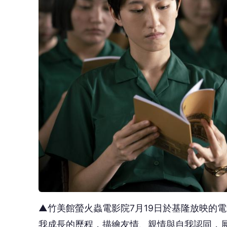
▲竹美館螢火蟲電影院7月19日於基隆放映的
我成長的歷程，描繪友情、親情與自我認同，展