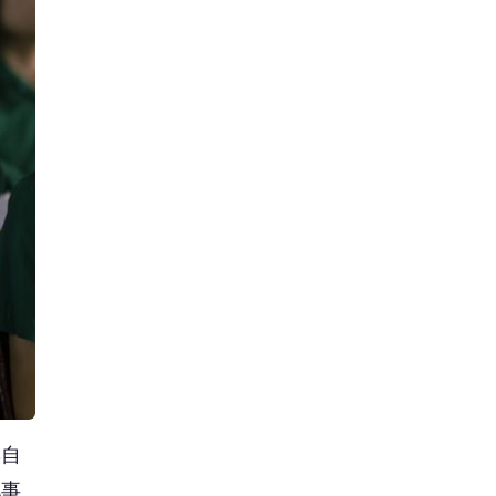
與自
化事