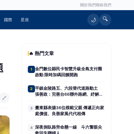
關於我們
聯絡我們
🔍
🌙
國際
星座
🔥 熱門文章
題
金門數位縣民卡智慧升級全島支付圈
1
啟動 限時加碼回饋開跑
平鎮金陵路五、六段替代道路動土
2
張善政：完善台66聯外路網、紓解地
🔗
方壅塞
臺東縣表揚36位模範父親 傳遞正向家
3
庭價值、良善家風代代相傳
深夜倒臥路旁命懸一線 斗六警眼尖
4
救回失聯婦人