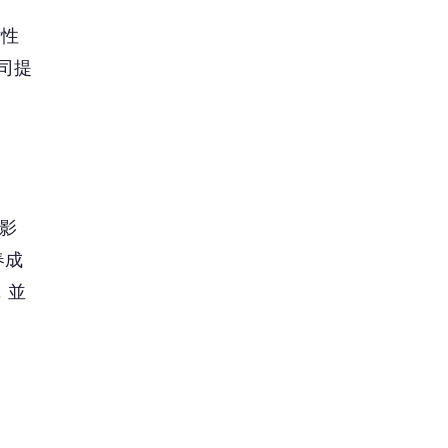
女性
司提
影
春成
，並