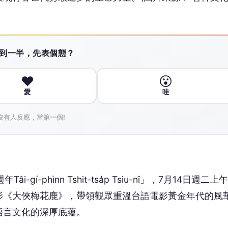
 讀到一半，先表個態？
❤️
😮
愛
哇
沒有人反應，當第一個!
-phìnn Tshit-tsa̍p Tsiu-nî」，7月14日週二上
影《大俠梅花鹿》，帶領觀眾重溫台語電影黃金年代的風
語言文化的深厚底蘊。