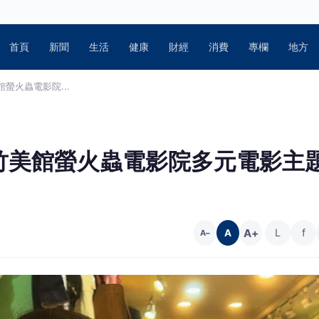
首頁
新聞
生活
健康
財經
消費
專欄
地方
螢火蟲電影院...
竹美館螢火蟲電影院多元電影主
A+
L
f
A
A−