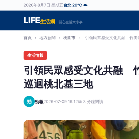
2026年8月7日 星期五
台北 29°C ☁️
LIFE
生活網
關心生活大小事
首頁
›
地方新聞
›
桃園市
›
引領民眾感受文化共融 竹美館
生活情報
引領民眾感受文化共融 
巡迴桃北基三地
勁
勁報
2026-07-09 16:12
📖 3 分鐘閱讀