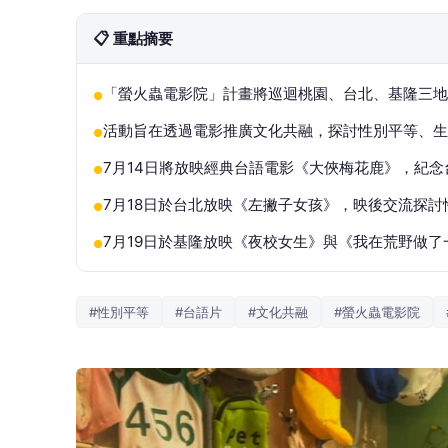
📋 重點摘要
「螢火蟲電影院」計畫將巡迴桃園、台北、基隆三地
●
活動旨在透過電影推廣文化共融，探討性別平等、生
●
7月14日將放映經典台語電影《大俠梅花鹿》，紀念
●
7月18日於台北放映《左撇子女孩》，映後交流探討
●
7月19日於基隆放映《夜校女生》與《我在荒野做
●
#性別平等
#台語片
#文化共融
#螢火蟲電影院