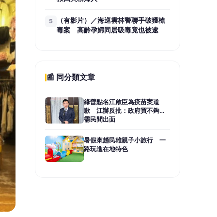
（有影片）／海巡雲林警聯手破獲槍
5
毒案 高齡孕婦同居吸毒竟也被逮
📰 同分類文章
綠營點名江啟臣為疫苗案道
歉 江辦反批：政府買不夠才
需民間出面
暑假來趟民雄親子小旅行 一
路玩進在地特色