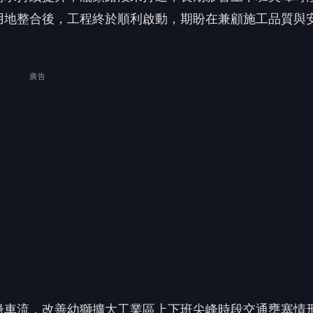
邊車流，改善幼獅擴大工業區上下班尖峰時段交通壅塞情
景碩科技、華新麗華等企業慷慨捐助經費，協助用地取得
⚡ 你怎麼看？
100%
0%
0%