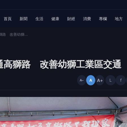
首頁
新聞
生活
健康
財經
消費
專欄
地方
路 改善幼獅...
通高獅路 改善幼獅工業區交通
A+
L
f
A
A−