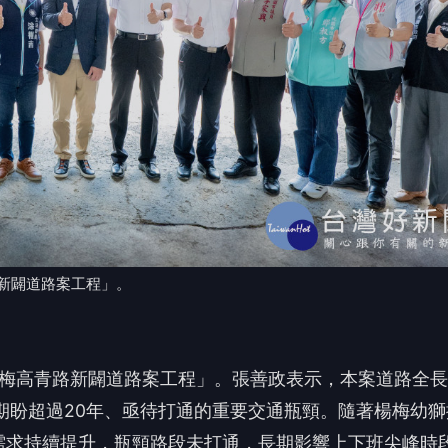
新闢道路案工程」。
楊梅高青路新闢道路案工程」。張善政表示，本案道路全
方期盼超過20年、亟待打通的重要交通瓶頸。隨著楊梅幼獅
需求持續提升，瓶頸路段未打通，長期影響上下班尖峰時
用地整合後，工程終於順利啟動，期盼在兼顧施工品質與
廣告