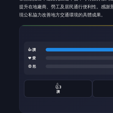
👍
讚
經發局表示，幼獅擴大工業區為報編未開發工
史背景與民眾通勤需求，故本案採「公私協力
與華新麗華各捐助550萬元共計 1,100 萬