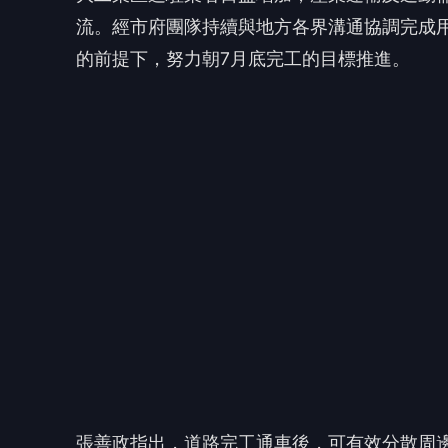
張善政指出，道路完工通車後，可有效分散周
提升在地廠商、勞工及居民通行便利性。感謝
現公私協力改善地方交通環境的具體成果。
👍 讚
❤️ 愛
😡 怒