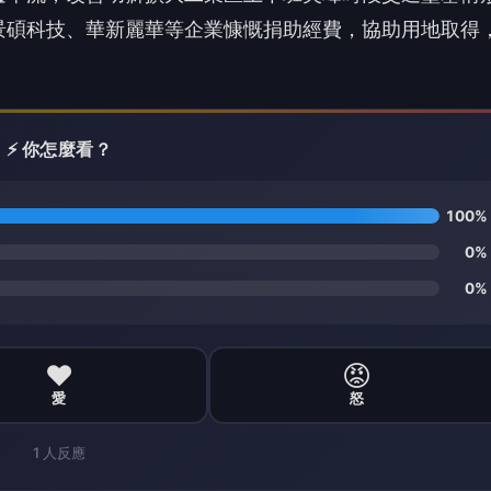
❤️
😡
愛
怒
1
人反應
業區，進駐廠商須自行建置道路及排水設施，然考量其特
」模式來推動此處瓶頸道路打通工作，並獲區內大廠景碩
元，改善工業區道路設施，展現公私協力推動地方建設的成果