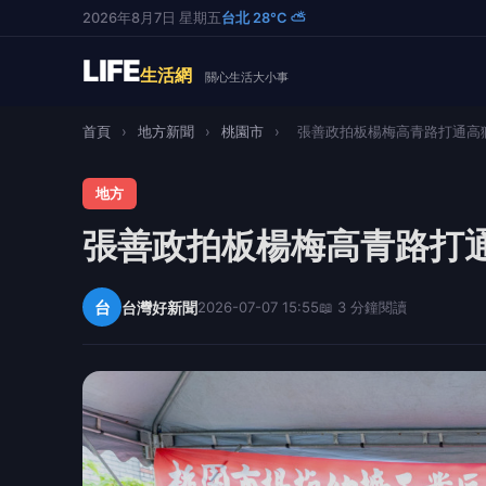
2026年8月7日 星期五
台北 28°C ⛅
LIFE
生活網
關心生活大小事
首頁
›
地方新聞
›
桃園市
›
張善政拍板楊梅高青路打通高獅
地方
張善政拍板楊梅高青路打
台
台灣好新聞
2026-07-07 15:55
📖 3 分鐘閱讀