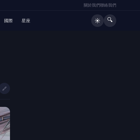
關於我們
聯絡我們
🔍
☀️
國際
星座
🔥 熱門文章
好菌好俊康普茶涉竄改效期、使用過
1
期原料！前金蘭董事長鍾淳仁遭起
訴 檢方建請從重量刑、沒收275萬
🔗
元犯罪所得
影／黑夜燒到天亮！台南「汽車零件
2
廠、食品廠」遭惡火吞噬 4年前才燒
過
大溪普濟堂關聖帝君1867周年聖誕慶
3
典 張善政祈願桃園順遂平安
（有影片）／海巡雲林警聯手破獲槍
4
毒案 高齡孕婦同居吸毒竟也被逮