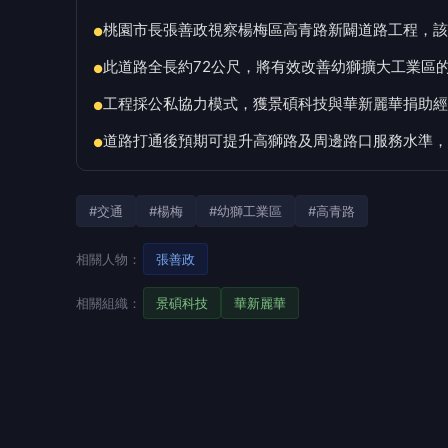
桃園市長張善政視察楊梅區高青路新闢道路工程，該
●
此道路全長約72公尺，將有效改善幼獅擴大工業區
●
工程採公私協力模式，獲景碩科技與華新麗華捐助經
●
道路打通後預期可提升高獅路及周邊路口服務水準，
●
#交通
#楊梅
#幼獅工業區
#高青路
相關人物：
張善政
相關組織：
景碩科技
華新麗華
記者黃駿騏／桃園報導