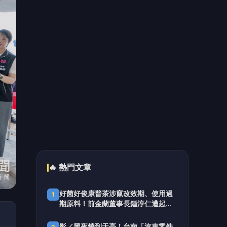
耐心陪伴、傾聽想法 竹警二分局透
5
過關懷及同理心溝通助滯留在外男子
返家團聚
📰 同分類文章
雲林交通工務局勇奪雙金！斬
獲2026國家卓越建設獎兩項金
質大獎
下午茶提前歡慶爸爸節 張麗
善致贈馬克杯感謝男性同仁辛
勞奉獻