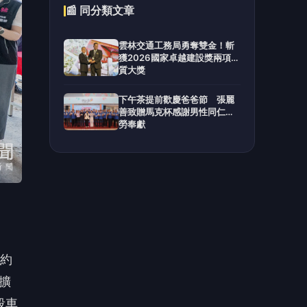
長約
擴
段車
安全