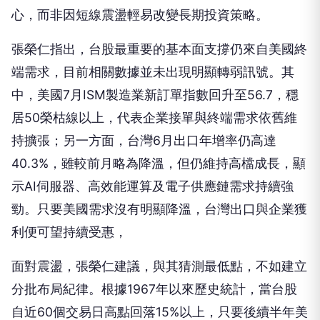
張榮仁指出，台股最重要的基本面支撐仍來自美國終
端需求，目前相關數據並未出現明顯轉弱訊號。其
中，美國7月ISM製造業新訂單指數回升至56.7，穩
居50榮枯線以上，代表企業接單與終端需求依舊維
持擴張；另一方面，台灣6月出口年增率仍高達
40.3%，雖較前月略為降溫，但仍維持高檔成長，顯
示AI伺服器、高效能運算及電子供應鏈需求持續強
勁。只要美國需求沒有明顯降溫，台灣出口與企業獲
利便可望持續受惠，
面對震盪，張榮仁建議，與其猜測最低點，不如建立
分批布局紀律。根據1967年以來歷史統計，當台股
自近60個交易日高點回落15%以上，只要後續半年美
國未陷入經濟衰退，台股未來1至3年平均報酬率皆維
持雙位數；即使後續景氣轉弱，長期報酬仍多為正