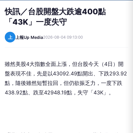
「43K」一度失守
上
上報Up Media
2026-08-04 09:13:00
雖然美股4大指數全面上漲，但台股今天（4日）開
盤表現不佳，先是以43092.49點開出、下跌293.92
點，隨後雖然短暫拉回，但仍欲振乏力，一度下跌
438.92點、跌至42948.19點，失守「43K」。
「護國神山」台積電（2330）今天同樣表現不佳，
下跌45元、來到2325元，跌幅為1.90％；聯發科