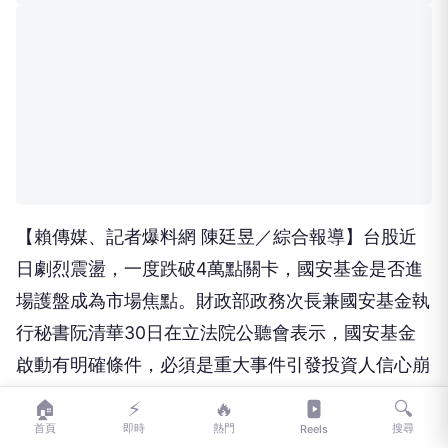
🏠
⚡
🔥
🔍
首頁
即時
熱門
搜尋
Reels