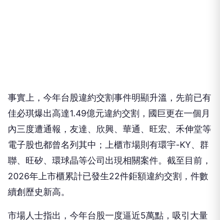
事實上，今年台股違約交割事件明顯升溫，先前已有
佳必琪爆出高達1.49億元違約交割，國巨更在一個月
內三度遭通報，友達、欣興、華通、旺宏、禾伸堂等
電子股也都曾名列其中；上櫃市場則有環宇-KY、群
聯、旺矽、環球晶等公司出現相關案件。截至目前，
2026年上市櫃累計已發生22件鉅額違約交割，件數
續創歷史新高。
市場人士指出，今年台股一度逼近5萬點，吸引大量
資金追價及槓桿操作，但6月起行情急轉直下，加上
近期市場劇烈震盪，不少投資人因資金調度失誤或當