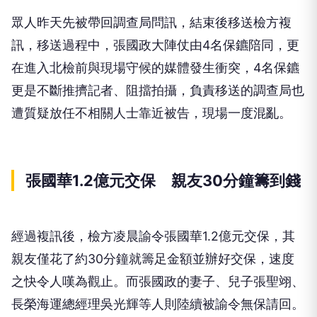
眾人昨天先被帶回調查局問訊，結束後移送檢方複
訊，移送過程中，張國政大陣仗由4名保鑣陪同，更
在進入北檢前與現場守候的媒體發生衝突，4名保鑣
更是不斷推擠記者、阻擋拍攝，負責移送的調查局也
遭質疑放任不相關人士靠近被告，現場一度混亂。
張國華1.2億元交保 親友30分鐘籌到錢
經過複訊後，檢方凌晨諭令張國華1.2億元交保，其
親友僅花了約30分鐘就籌足金額並辦好交保，速度
之快令人嘆為觀止。而張國政的妻子、兒子張聖翊、
長榮海運總經理吳光輝等人則陸續被諭令無保請回。