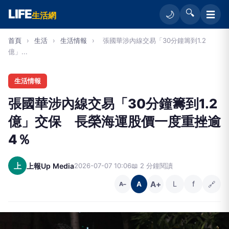
LIFE
🔍
☰
🌙
生活網
首頁
›
生活
›
生活情報
›
張國華涉內線交易「30分鐘籌到1.2
億」...
生活情報
張國華涉內線交易「30分鐘籌到1.2
億」交保 長榮海運股價一度重挫逾
4％
上
上報Up Media
2026-07-07 10:06
📖 2 分鐘閱讀
A+
L
f
🔗
A
A−