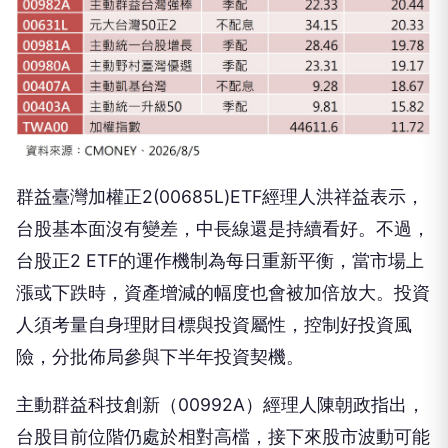
群益臺灣加權正2(00685L)ETF經理人洪祥益表示，
台股基本面沒有變差，中長線還是持續看好。不過，
台股正2 ETF的運作機制為每日重新平衡，當市場上
漲或下跌時，資產增減的幅度也會被加倍放大。投資
人須考量自身理財目標與投資屬性，控制好投資風
險，分批佈局參與下半年投資契機。
主動群益科技創新（00992A）經理人陳朝政指出，
台股目前位階仍處於相對高檔，接下來股市波動可能
震盪加劇，千點震盪行情將成為家常便飯，不過，在
科技產業成長趨勢未變以及內需穩健下，台股長多格