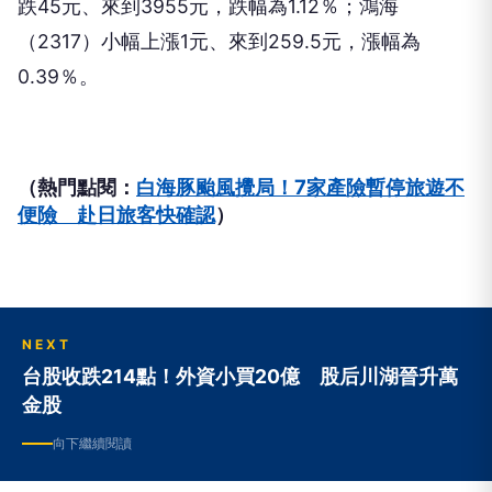
跌45元、來到3955元，跌幅為1.12％；鴻海
（2317）小幅上漲1元、來到259.5元，漲幅為
0.39％。
（熱門點閱：
白海豚颱風攪局！7家產險暫停旅遊不
便險 赴日旅客快確認
）
NEXT
台股收跌214點！外資小買20億 股后川湖晉升萬
金股
向下繼續閱讀