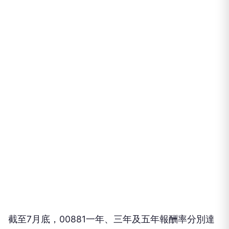
截至7月底，00881一年、三年及五年報酬率分別達
111.47%、225.31%及295.16%。
歷經7月劇烈震盪，台股投資工具今年以來績效版圖