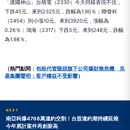
（2454）則小漲10元、來到3920元，漲幅為
0.26％；鴻海（2317）下跌5元、來到248元，跌幅
為1.98％。
（熱門點閱：
包租代管龍頭旗下公司爆財務危機 兆
基集團聲明：客戶權益不受影響
）
NEXT
南亞科爆4768萬違約交割！台股違約潮持續延燒
今年累計案件再創新高
向下繼續閱讀