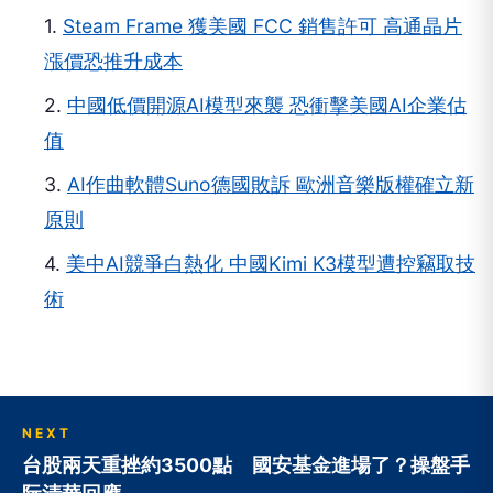
2.
中國低價開源AI模型來襲 恐衝擊美國AI企業估
值
3.
AI作曲軟體Suno德國敗訴 歐洲音樂版權確立新
原則
4.
美中AI競爭白熱化 中國Kimi K3模型遭控竊取技
術
NEXT
台股兩天重挫約3500點 國安基金進場了？操盤手
阮清華回應
向下繼續閱讀