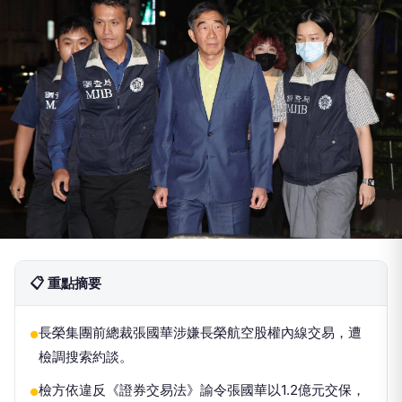
📋 重點摘要
長榮集團前總裁張國華涉嫌長榮航空股權內線交易，遭
●
檢調搜索約談。
檢方依違反《證券交易法》諭令張國華以1.2億元交保，
●