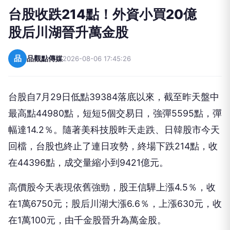
台股收跌214點！外資小買20億
股后川湖晉升萬金股
品
品觀點傳媒
2026-08-06 17:45:26
台股自7月29日低點39384落底以來，截至昨天盤中
最高點44980點，短短5個交易日，強彈5595點，彈
幅達14.2％。隨著美科技股昨天走跌、日韓股市今天
回檔，台股也終止了連日攻勢，終場下跌214點，收
在44396點，成交量縮小到9421億元。
高價股今天表現依舊強勁，股王信驊上漲4.5％，收
在1萬6750元；股后川湖大漲6.6％，上漲630元，收
在1萬100元，由千金股晉升為萬金股。