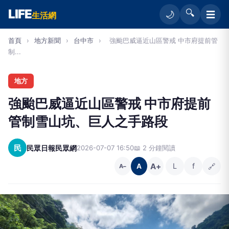
LIFE
🔍
☰
🌙
生活網
首頁
›
地方新聞
›
台中市
›
強颱巴威逼近山區警戒 中市府提前管
制...
地方
強颱巴威逼近山區警戒 中市府提前
管制雪山坑、巨人之手路段
民
民眾日報民眾網
2026-07-07 16:50
📖 2 分鐘閱讀
A+
L
f
🔗
A
A−