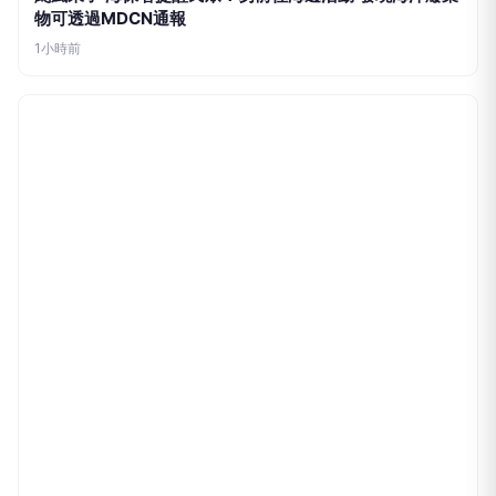
今傳媒
颱風來了 海保署提醒民眾：勿前往海邊活動 發現海洋廢棄
物可透過MDCN通報
1小時前