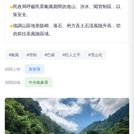
民政局呼籲民眾颱風期間勿進山、涉水、闖管制區，以
●
策安全。
強調山區地形陡峭，落石、坍方及土石流風險升高，切
●
勿前往高風險區域。
#颱風
#管制
#巴威
#巨人之手
#雪山坑
相關人物：
吳世瑋
相關組織：
中央氣象署