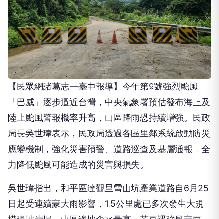
【民眾網諸葛志一臺中報導】今年第9號強烈颱風
「巴威」逐步逼近台灣，中央氣象署預估發布海上及
陸上颱風警報機率升高，山區降雨恐持續增強。民政
局長吳世瑋表示，民政局透過各區里鄰系統啟動防災
應變機制，強化災害預警、道路巡查及基層通報，全
力降低颱風可能造成的災害與損失。
吳世瑋指出，和平區達觀里雪山坑產業道路自6月25
日起受連續豪大雨影響，1.5公里處已多次發生大規