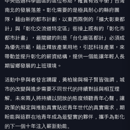
中央透過科學園區的區位布局，確實有效平衡了台灣
南北的發展落差。彰化需要的是極具耐心的縣府團
隊，藉由新的都市計劃，以東西兩側的「擴大彰東都
計」與「彰化交流道特定區」銜接上既有的「彰化市
都市計畫」，最關鍵的則是「台化廠區都計」必須成
為優先示範，藉此釋放產業用地，引起科技產業，來
帶動並提升彰化的薪資結構，提供一個能讓年輕人長
期留鄉發展的上班環境。
活動中參與者發言踴躍，黃柏瑜與楊子賢皆強調，城
市的改變與進步需要不同世代的持續對話與相互理
解。未來兩人將持續以開放的態度傾聽青年心聲，讓
政策的擬定與推動真實貼近青年世代的真實需求，期
盼能與這群在地青年成為最堅實的夥伴，攜手為彰化
的下一個十年注入嶄新動能。