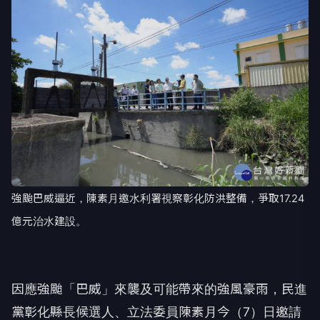
強颱巴威逼近，陳素月邀水利署視察彰化防洪整備，爭取17.24
億元治水建設。
因應強颱「巴威」來襲及可能帶來的強風豪雨，民進
黨彰化縣長候選人、立法委員陳素月今（7）日邀請