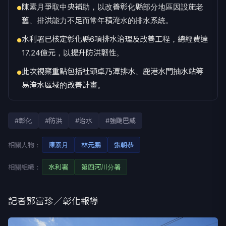
陳素月爭取中央補助，以改善彰化縣部分地區因設施老
●
舊、排洪能力不足而常年積淹水的排水系統。
水利署已核定彰化縣6項排水治理及改善工程，總經費達
●
17.24億元，以提升防洪韌性。
此次視察重點包括社頭卓乃潭排水、鹿港水門抽水站等
●
易淹水區域的改善計畫。
#彰化
#防洪
#治水
#強颱巴威
相關人物：
陳素月
林元鵬
張朝恭
相關組織：
水利署
第四河川分署
記者鄧富珍／彰化報導