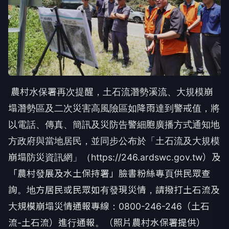
農村水保署再次提醒，土石流潛勢溪流、大規模崩
塌潛勢區及二次災害高風險區如降雨達到警戒值，將
以電話、傳真、簡訊及災防告警細胞廣播方式通知地
方政府與當地居民，並同步公布於「土石流及大規模
崩塌防災資訊網」（https://246.ardswc.gov.tw）及
「農村發展及水土保持署」臉書粉絲專頁供民眾查
詢。地方居民或民眾如有發現災情，請撥打土石流及
大規模崩塌災情通報專線：0800-246-246（土石
流-土石流）進行通報。（照片農村水保署提供）