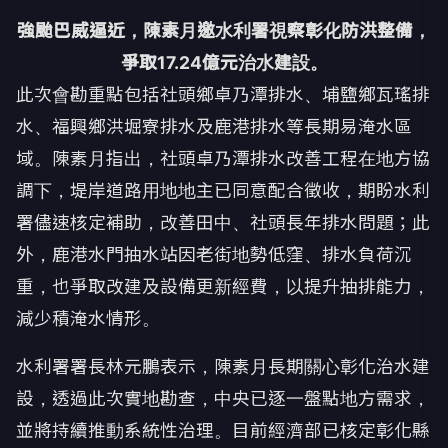
強颱巴威逼近，陳素月邀水利署視察彰化防洪整備，
爭取17.24億元治水建設。
此次會勘重點包括社頭鄉卓乃潭排水、埔鹽鄉瓦瑤排
水、福興鄉洪堀寮排水及鹿港排水等長期易淹水區
域。陳素月指出，社頭卓乃潭排水改善工程在地方協
調下，堤岸道路用地地主已同意配合徵收，期盼水利
署儘速核定補助，改善田中、社頭長年排水問題；此
外，鹿港水門抽水站因老街地勢低窪、排水負荷沉
重，也爭取改建及設備更新經費，以提升抽排能力，
減少積淹水情形。
水利署署長林元鵬表示，陳素月長期關心彰化治水建
設，透過此次實地勘查，中央已逐一盤點地方需求，
並將持續推動系統性治理。目前經濟部已核定彰化縣