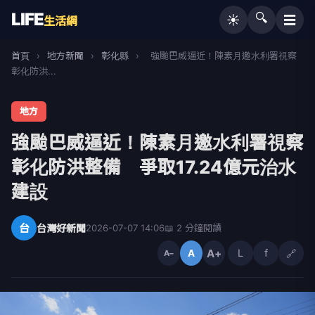
LIFE
🔍
☰
☀️
生活網
首頁
›
地方新聞
›
彰化縣
›
強颱巴威逼近！陳素月邀水利署視察
彰化防洪...
地方
強颱巴威逼近！陳素月邀水利署視察
彰化防洪整備 爭取17.24億元治水
建設
台
台灣好新聞
2026-07-07 14:06
📖 2 分鐘閱讀
A+
L
f
🔗
A
A−