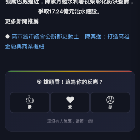
強颱巴威逼近，陳素月邀水利署視察彰化防洪整備，
爭取17.24億元治水建設。
更多新聞推薦
●
高市舊市議會公辦都更動土 陳其邁：打造高雄
金融與商業樞紐
🎯 搶頭香！這篇你的反應？
👍
❤️
😡
讚
愛
怒
還沒有人反應，當第一個!