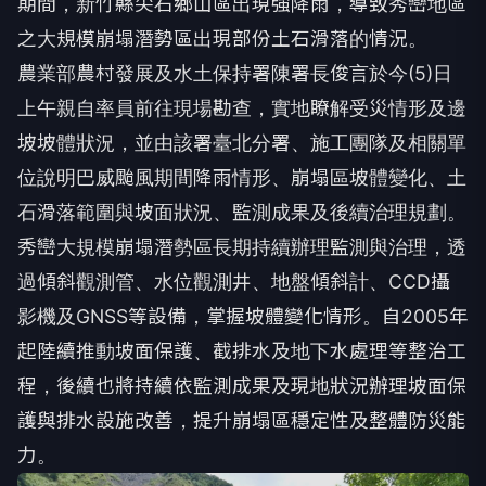
期間，新竹縣尖石鄉山區出現強降雨，導致秀巒地區
之大規模崩塌潛勢區出現部份土石滑落的情況。
農業部農村發展及水土保持署陳署長俊言於今(5)日
上午親自率員前往現場勘查，實地瞭解受災情形及邊
坡坡體狀況，並由該署臺北分署、施工團隊及相關單
位說明巴威颱風期間降雨情形、崩塌區坡體變化、土
石滑落範圍與坡面狀況、監測成果及後續治理規劃。
秀巒大規模崩塌潛勢區長期持續辦理監測與治理，透
過傾斜觀測管、水位觀測井、地盤傾斜計、CCD攝
影機及GNSS等設備，掌握坡體變化情形。自2005年
起陸續推動坡面保護、截排水及地下水處理等整治工
程，後續也將持續依監測成果及現地狀況辦理坡面保
護與排水設施改善，提升崩塌區穩定性及整體防災能
力。