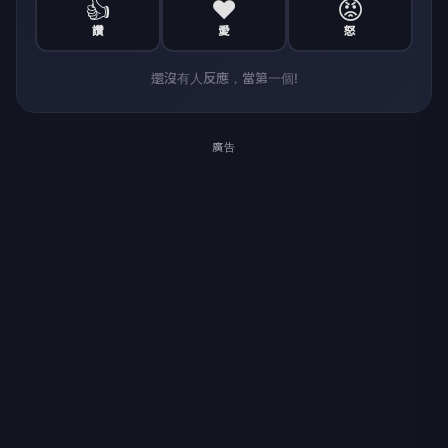
👍
❤️
😡
讚
愛
怒
還沒有人反應，當第一個!
廣告