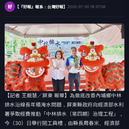
好
【『好報』報系：台灣好報】
2026-07-30 18:37:08
【記者 王靚慧／屏東 報導】為徹底改善內埔鄉中林
排水沿線長年積淹水問題，屏東縣政府向經濟部水利
署爭取經費推動「中林排水（第四期）治理工程」，
今（30）日舉行開工典禮，由縣長周春米、經濟部