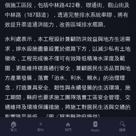
個施工區段，包括中林路422巷、聯通街、觀山街及
中林路（187縣道），透過完整排水系統串聯，將有
效提升渠道通洪能力，改善區域排水瓶頸。
水利處表示，本工程設計兼顧防洪效益與地方生活需
求，排水設施盡量設置於道路下方，以減少私有土地
徵收，工程完成後不僅可有效降低積淹水深度及範
圍，更能維持道路通行安全，兼顧居民生活品質與地
方產業發展，落實「治水、利水、親水」的治理理
念，打造兼具安全、韌性與永續發展的生活環境。施
工期間，縣府也要求施工團隊落實工區安全管理、交
通維持及環境保護措施，將施工對居民生活與交通的
影響降至最低。（圖／屏東縣政府提供）
🏠
⚡
🔥
🔍
首頁
即時
熱門
搜尋
Reels