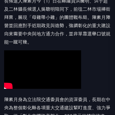
長候選人陳素月今（1）日在縣議員洪騰明、洪子超
及二林鎮長候選人吳聰明陪同下，前往二林市場掃街
拜票，展現「母雞帶小雞」的團體戰布局。陳素月陣
營並回應對手近期政見與造勢，強調彰化的重大建設
向來需要中央與地方通力合作，並非單靠選舉口號就
能一蹴可幾。
陳素月身為立法院交通委員會的資深委員，長期在中
央為整個彰化縣各項重大交通建設緊盯進度、強力爭