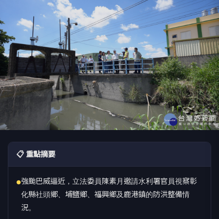
📋 重點摘要
強颱巴威逼近，立法委員陳素月邀請水利署官員視察彰
●
化縣社頭鄉、埔鹽鄉、福興鄉及鹿港鎮的防洪整備情
況。