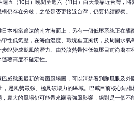
估週五（10日）晚間至週六（11日）白天最靠近台灣，將
機構仍存在分歧，之後是否更接近台灣，仍要持續觀察。
離日本相當遙遠的南方海面上，另有一個低壓系統正在醞
熱帶性低氣壓，在海面溫度、環境垂直風切，及周圍水氣
一步蛻變成颱風的潛力。由於該熱帶性低氣壓目前尚處在
伴隨著高度不確定性。
據巴威颱風最新的海面風場圖，可以清楚看到颱風眼及外
上，是風勢最強、極具破壞力的區域。巴威目前核心結構
弱，龐大的風場仍可能帶來顯著強風影響，絕對是一個不