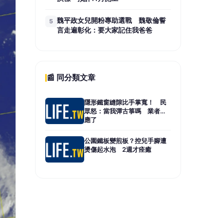
魏平政女兒開粉專助選戰 魏敬倫誓
5
言走遍彰化：要大家記住我爸爸
📰 同分類文章
隱形鐵窗縫隙比手掌寬！ 民
眾怒：當我彈古箏嗎 業者回
應了
公園鐵板變煎板？控兒手腳遭
燙傷起水泡 2週才痊癒