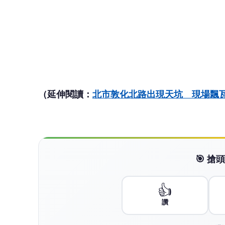
（延伸閱讀：
北市敦化北路出現天坑 現場飄
🎯 
👍
讚