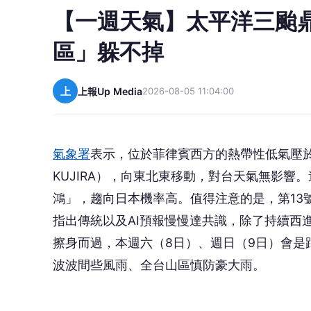
【一週天氣】太平洋三颱
區」躲不掉
上
上報Up Media
2026-08-05 11:04:00
氣象署
表示，位於菲律賓西方的熱帶性低氣壓於
KUJIRA），向東北東移動，對台天氣無影響
鴻」，趨向日本機率高。值得注意的是，第13
指出傳統以及AI預報慢慢達共識，除了持續西
擦身而過，本週六（8日）、週日（9日）會是
波波間些風雨、全台山區慎防豪大雨。