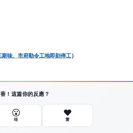
瓦斯味、市府勒令工地即刻停工
）
搶頭香！這篇你的反應？
😮
❤️
哇
愛