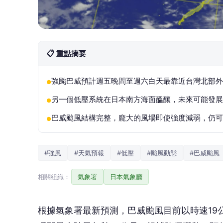
📋 重點摘要
強颱巴威預計週五晚間至週六白天最靠近台灣北部外
●
另一個低壓系統在日本南方海面醞釀，未來可能發展
●
巴威颱風結構完整，龐大的風場即使強度減弱，仍可
●
#強風
#天氣預報
#低壓
#颱風動態
#巴威颱風
相關組織：
氣象署
日本氣象廳
根據氣象署最新預測，巴威颱風目前以時速19