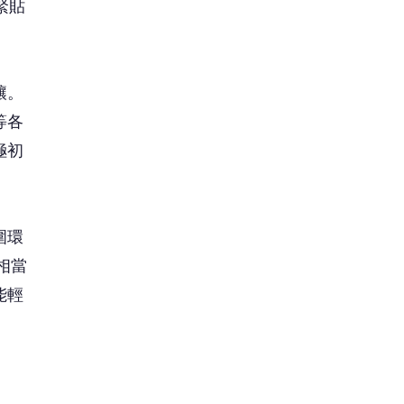
緊貼
釀。
等各
極初
圍環
相當
能輕