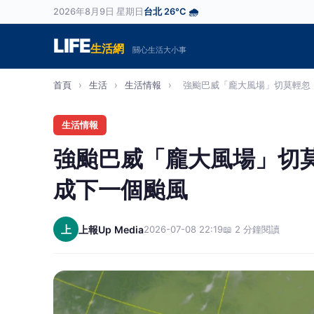
2026年8月9日 星期日
台北 26°C 🌧️
LIFE
生活網
關心生活大小事
首頁
›
生活
›
生活情報
›
強颱巴威「龐大風場」切莫輕忽 
生活情報
強颱巴威「龐大風場」切
成下一個颱風
上
上報Up Media
2026-07-08 22:19
📖 2 分鐘閱讀