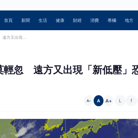
首頁
新聞
生活
健康
財經
消費
專欄
地方
遠方又出現...
莫輕忽 遠方又出現「新低壓」
A+
L
f
A
A−