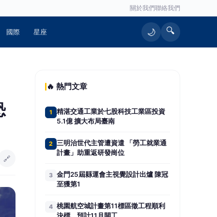
關於我們
聯絡我們
🔍
🌙
國際
星座
🔥 熱門文章
恐
精湛交通工業於七股科技工業區投資
1
5.1億 擴大布局臺南
三明治世代主管遭資遣 「勞工就業通
2
計畫」助重返研發崗位
🔗
金門25屆縣運會主視覺設計出爐 陳冠
3
至獲第1
桃園航空城計畫第11標區徵工程順利
4
決標 預計11月開工