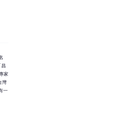
名
「昌
專家
台灣
有一