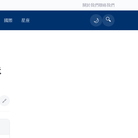
關於我們
聯絡我們
🔍
🌙
國際
星座
🔥 熱門文章
送
好菌好俊康普茶涉竄改效期、使用過
1
期原料！前金蘭董事長鍾淳仁遭起
訴 檢方建請從重量刑、沒收275萬
元犯罪所得
（有影片）／海巡雲林警聯手破獲槍
2
毒案 高齡孕婦同居吸毒竟也被逮
🔗
周曉涵挑戰秋香獲胡瓜力讚！台語
3
「講歪也自然」成亮點 陳亞蘭：她
不笑場的
麥寮港南碼頭2027年啟用 張麗善：
4
重大建設接續向前