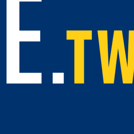
加價爭議（示意圖/Medick Marketing Ltd.提供）
於傳統計程車跳錶車資難以預估，或大型叫車平台在尖峰
程車」主推透明報價機制，讓乘客在預約階段即可掌握完
算，為經常往返彰化市、員林或鹿港的民眾提供相對穩定