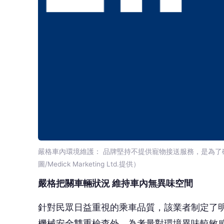
嚴格車內環境維護： 品牌堅持不提供寵物接送服務，是為
圖/Medick Marketing Ltd.提供）
嚴格把關車輛狀況 維持車內無異味空間
針對民眾日益重視的乘車品質，該業者制定了
機械安全雙重檢查外，為考量對環境異味較敏
質，以滿足商務人士與在地民眾對乘車環境的