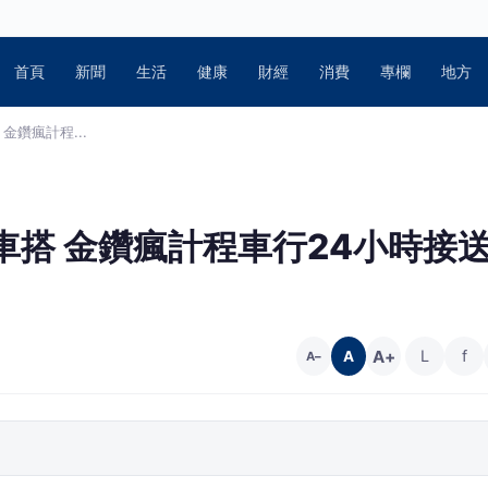
首頁
新聞
生活
健康
財經
消費
專欄
地方
金鑽瘋計程...
車搭 金鑽瘋計程車行24小時接
A+
L
f
A
A−