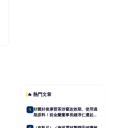
日媒爆養樂多中壢廠生蟑螂 桃市衛生
5
局突擊稽查結果出爐
📰 同分類文章
中聯油脂申請復工遭駁回 中
市府：苯駢芘超標原因未明、
欠缺成效驗證
彰化榮服處榮欣志工榮情義剪×
消暑剉冰齊慶父親節