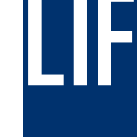
主打透明報價：載客服務皆會在行前確認車資機制，避免繞路跳錶或現場
地方中心/綜合報導
彰化地區的計程車市場近期出現新氣象。有別
實施動態加乘費率，在地業者「金鑽瘋多元計
資，減少因天候或時段波動產生的額外交通預