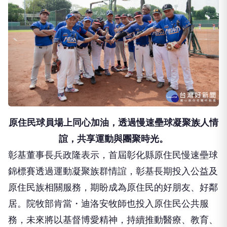
原住民球員場上同心加油，透過慢速壘球凝聚族人情
誼，共享運動與團聚時光。
彰基董事長兵政隆表示，首屆彰化縣原住民慢速壘球
錦標賽透過運動凝聚族群情誼，彰基長期投入公益及
原住民族相關服務，期盼成為原住民的好朋友、好鄰
居。院牧部肯當・迪洛安牧師也投入原住民公共服
務，未來將以基督博愛精神，持續推動醫療、教育、