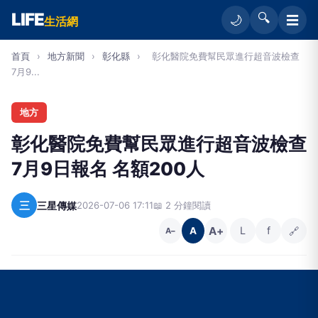
LIFE
🔍
☰
🌙
生活網
首頁
›
地方新聞
›
彰化縣
›
彰化醫院免費幫民眾進行超音波檢查
7月9...
地方
彰化醫院免費幫民眾進行超音波檢查
7月9日報名 名額200人
三
三星傳媒
2026-07-06 17:11
📖 2 分鐘閱讀
A+
L
f
🔗
A
A−