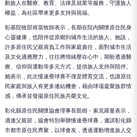
動族人在醫療、教育、法律及就業等服務，守護族人
權益，為社區帶來更多支持與祝福。
彰基院牧部肯當牧師表示，長期在院內關懷原住民身
心靈健康，也陪伴從原鄉到城市生活的族人。她說，
許多原住民父親肩負工作與家庭責任，面對城市生活
及文化適應壓力，往往將情緒壓在心中，期盼透過醫
療、信仰與運動等多元方式，提供族人支持與陪伴。
她表示，此次慢速壘球賽不僅是體育交流，也讓原住
民家庭與族人有更多連結機會，藉由球場凝聚族群情
感，傳承並發揚原住民族共榮文化。
彰化縣原住民關懷協會理事長凱樹・索克羅曼表示，
適逢父親節，協會特別舉辦慢速壘球賽，邀請彰化縣
市都市原住民齊聚，以球會友，透過運動增進族人交