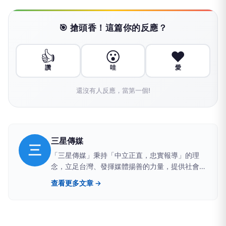
🎯 搶頭香！這篇你的反應？
👍
😮
❤️
讚
哇
愛
還沒有人反應，當第一個!
三星傳媒
三
「三星傳媒」秉持「中立正直，忠實報導」的理
念，立足台灣、發揮媒體揚善的力量，提供社會積
極與正向的影響。 周易•繫辭提及「在天成象」，
查看更多文章 →
「三星」提供滿天星斗中指引的方向，三星拱照呈
現吉象也象徵著喜慶與祈福。 「三星傳媒」以宏
觀的角度，即時掌握生活、社會、地方、旅遊、文
教、公益、醫衛、娛樂等多元報導，透過網路科技