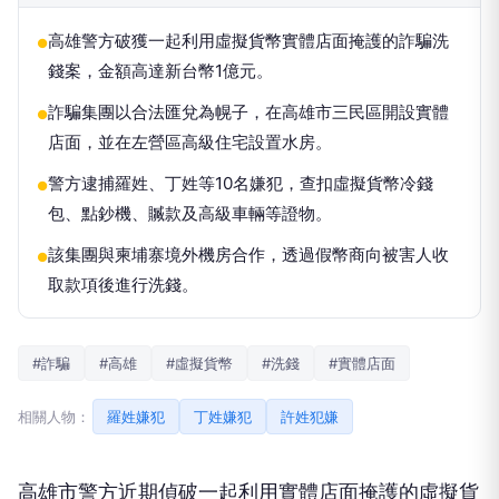
高雄警方破獲一起利用虛擬貨幣實體店面掩護的詐騙洗
●
錢案，金額高達新台幣1億元。
詐騙集團以合法匯兌為幌子，在高雄市三民區開設實體
●
店面，並在左營區高級住宅設置水房。
警方逮捕羅姓、丁姓等10名嫌犯，查扣虛擬貨幣冷錢
●
包、點鈔機、贓款及高級車輛等證物。
該集團與柬埔寨境外機房合作，透過假幣商向被害人收
●
取款項後進行洗錢。
#詐騙
#高雄
#虛擬貨幣
#洗錢
#實體店面
相關人物：
羅姓嫌犯
丁姓嫌犯
許姓犯嫌
高雄市警方近期偵破一起利用實體店面掩護的虛擬貨