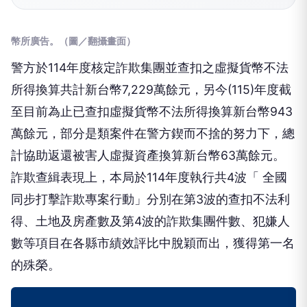
幣所廣告
。（圖／翻攝畫面）
警方於114年度核定詐欺集團並查扣之虛擬貨幣不法
所得換算共計新台幣7,229萬餘元，另今(115)年度截
至目前為止已查扣虛擬貨幣不法所得換算新台幣943
萬餘元，部分是類案件在警方鍥而不捨的努力下，總
計協助返還被害人虛擬資產換算新台幣63萬餘元。
詐欺查緝表現上，本局於114年度執行共4波「 全國
同步打擊詐欺專案行動」分別在第3波的查扣不法利
得、土地及房產數及第4波的詐欺集團件數、犯嫌人
數等項目在各縣市績效評比中脫穎而出，獲得第一名
的殊榮。