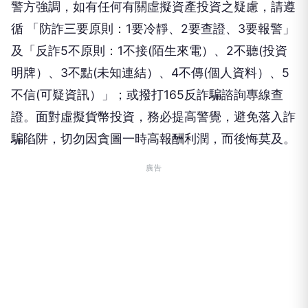
警方強調，如有任何有關虛擬資產投資之疑慮，請遵
循 「防詐三要原則：1要冷靜、2要查證、3要報警」
及「反詐5不原則：1不接(陌生來電）、2不聽(投資
明牌）、3不點(未知連結）、4不傳(個人資料）、5
不信(可疑資訊）」；或撥打165反詐騙諮詢專線查
證。面對虛擬貨幣投資，務必提高警覺，避免落入詐
騙陷阱，切勿因貪圖一時高報酬利潤，而後悔莫及。
廣告