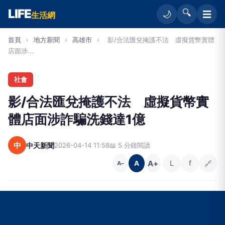
LIFE
🔍
☰
🌙
生活網
首頁
›
地方新聞
›
高雄市
›
影/合法匯兌掩護不法 虛擬貨幣實體
店面涉...
社會
影/合法匯兌掩護不法 虛擬貨幣實
體店面涉詐騙洗錢達1億
中
中天新聞
2026-04-14 11:58
📖 5 分鐘閱讀
A+
L
f
🔗
A
A−