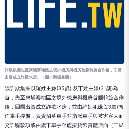
詐欺集團先至柬埔寨地區之境外機房與機房首腦斡旋合作後，回國
出資成立詐欺水房
。（圖／翻攝畫面）
該詐欺集團以羅姓主嫌(35歲) 及丁姓主嫌(31歲)為
首，先至柬埔寨地區之境外機房與機房首腦斡旋合作
後，回國出資成立詐欺水房，並由許姓犯嫌(23歲)擔
任車手控盤，負責招募車手並指派車手與被害客人面
交詐騙款項或由旗下車手至虛擬貨幣實體店面（三民