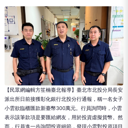
【民眾網編輯方笙楠臺北報導】臺北市北投分局長安
派出所日前接獲彰化銀行北投分行通報，稱一名女子
小雲欲臨櫃匯款新臺幣300萬元。行員詢問時，小雲
表示該筆款項是要匯給網友，用於投資虛擬貨幣。然
而，行員進一步詢問投資細節，發現小雲對投資項目