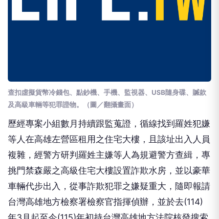
查扣虛擬貨幣冷錢包、點鈔機、手機、監視器、USB隨身碟、贓款
及高級車輛等犯罪證物
。（圖／翻攝畫面）
歷經專案小組數月持續跟監蒐證，循線找到羅姓犯嫌
等人在高雄左營區租用之住宅大樓，且該址出入人員
複雜，經警方研判羅姓主嫌等人為規避警方查緝，專
挑門禁森嚴之高級住宅大樓設置詐欺水房，並以豪華
車輛代步出入，從事詐欺犯罪之嫌疑重大，隨即報請
台灣高雄地方檢察署檢察官指揮偵辦，並於去(114)
年3月起至今(115)年初持台灣高雄地方法院核發搜索