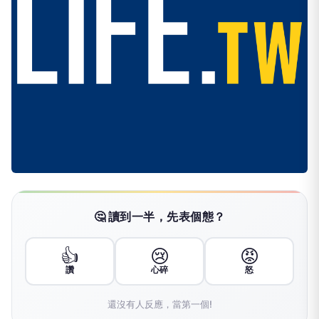
🤔 讀到一半，先表個態？
👍
😢
😡
讚
心碎
怒
還沒有人反應，當第一個!