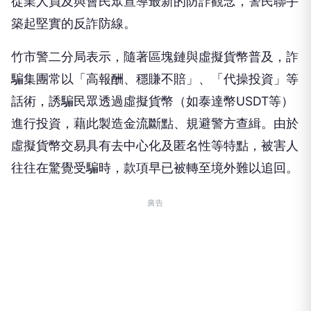
從業人員及與會民眾宣導最新的防詐觀念，警民聯手
築起堅實的反詐防線。
竹市警二分局表示，隨著區塊鏈與虛擬貨幣普及，詐
騙集團常以「高報酬、穩賺不賠」、「代操投資」等
話術，誘騙民眾透過虛擬貨幣（如泰達幣USDT等）
進行投資，藉此製造金流斷點、規避警方查緝。由於
虛擬貨幣交易具有去中心化及匿名性等特點，被害人
往往在驚覺受騙時，款項早已被轉至境外難以追回。
廣告