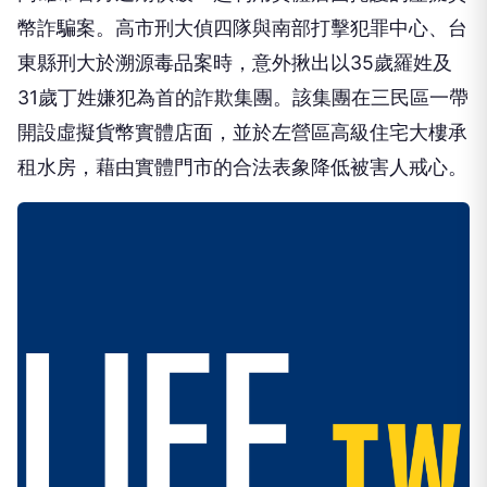
幣詐騙案。高市刑大偵四隊與南部打擊犯罪中心、台
東縣刑大於溯源毒品案時，意外揪出以35歲羅姓及
31歲丁姓嫌犯為首的詐欺集團。該集團在三民區一帶
開設虛擬貨幣實體店面，並於左營區高級住宅大樓承
租水房，藉由實體門市的合法表象降低被害人戒心。