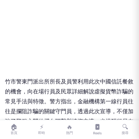
竹市警東門派出所所長及員警利用此次中國信託餐敘
的機會，向在場行員及民眾詳細解說虛擬貨幣詐騙的
常見手法與特徵。警方指出，金融機構第一線行員往
往是攔阻詐騙的關鍵守門員，透過此次宣導，不僅加
強了警銀之間的橫向聯繫與情資交流，也提醒行員在
🏠
⚡
🔥
🔍
面對民眾臨櫃提領大筆現金或申辦大額匯款欲購買虛
首頁
即時
熱門
搜尋
Reels