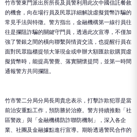
竹市警東門派出所所長及員警利用此次中國信託餐敘
的機會，向在場行員及民眾詳細解說虛擬貨幣詐騙的
常見手法與特徵。警方指出，金融機構第一線行員往
往是攔阻詐騙的關鍵守門員，透過此次宣導，不僅加
強了警銀之間的橫向聯繫與情資交流，也提醒行員在
面對民眾臨櫃提領大筆現金或申辦大額匯款欲購買虛
擬貨幣時，能提高警覺、落實關懷提問，並第一時間
通報警方共同攔阻。
竹市警二分局分局長周貴忠表示，打擊詐欺犯罪是當
前治安重點工作，預防勝於治療。警方持續推動「社
區警政」與「金融機構防詐聯防機制」，深入各企
業、社團及金融據點進行宣導。期盼透過警民合作的