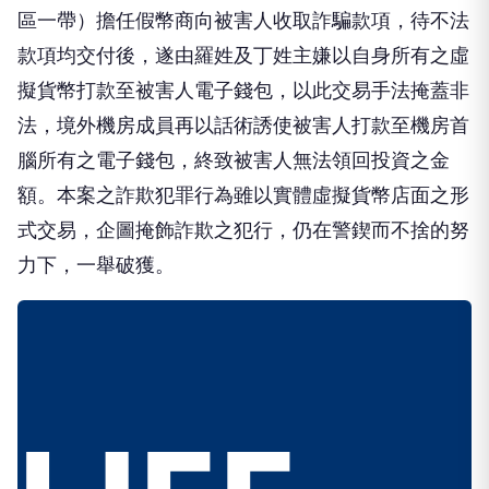
區一帶）擔任假幣商向被害人收取詐騙款項，待不法
款項均交付後，遂由羅姓及丁姓主嫌以自身所有之虛
擬貨幣打款至被害人電子錢包，以此交易手法掩蓋非
法，境外機房成員再以話術誘使被害人打款至機房首
腦所有之電子錢包，終致被害人無法領回投資之金
額。本案之詐欺犯罪行為雖以實體虛擬貨幣店面之形
式交易，企圖掩飾詐欺之犯行，仍在警鍥而不捨的努
力下，一舉破獲。