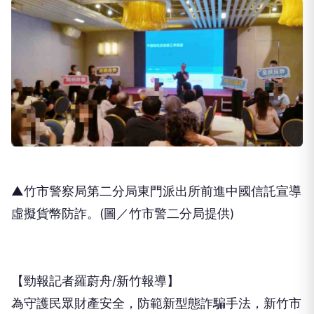
▲竹市警察局第二分局東門派出所前進中國信託宣導
虛擬貨幣防詐。(圖／竹市警二分局提供)
【勁報記者羅蔚舟/新竹報導】
為守護民眾財產安全，防範新型態詐騙手法，新竹市