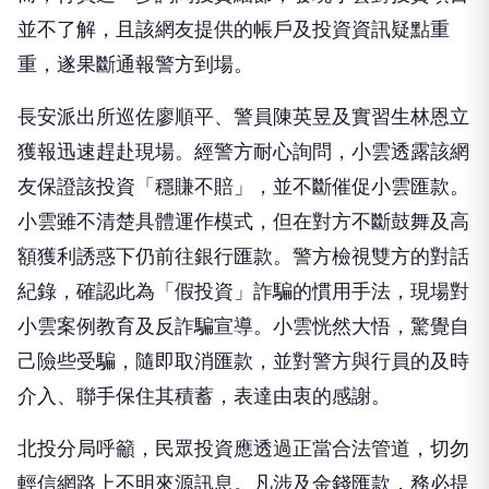
並不了解，且該網友提供的帳戶及投資資訊疑點重
重，遂果斷通報警方到場。
長安派出所巡佐廖順平、警員陳英昱及實習生林恩立
獲報迅速趕赴現場。經警方耐心詢問，小雲透露該網
友保證該投資「穩賺不賠」，並不斷催促小雲匯款。
小雲雖不清楚具體運作模式，但在對方不斷鼓舞及高
額獲利誘惑下仍前往銀行匯款。警方檢視雙方的對話
紀錄，確認此為「假投資」詐騙的慣用手法，現場對
小雲案例教育及反詐騙宣導。小雲恍然大悟，驚覺自
己險些受騙，隨即取消匯款，並對警方與行員的及時
介入、聯手保住其積蓄，表達由衷的感謝。
北投分局呼籲，民眾投資應透過正當合法管道，切勿
輕信網路上不明來源訊息。凡涉及金錢匯款，務必提