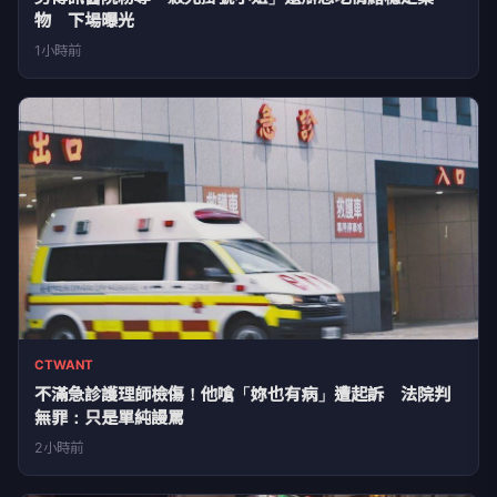
物 下場曝光
1小時前
CTWANT
不滿急診護理師檢傷！他嗆「妳也有病」遭起訴 法院判
無罪：只是單純謾罵
2小時前