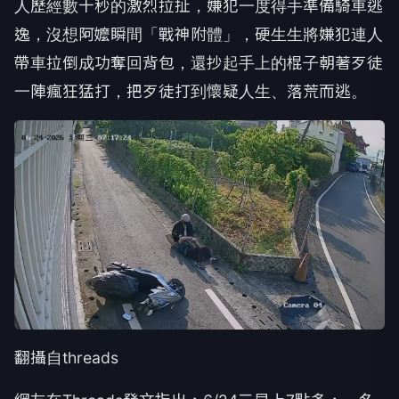
人歷經數十秒的激烈拉扯，嫌犯一度得手準備騎車逃
逸，沒想阿嬤瞬間「戰神附體」，硬生生將嫌犯連人
帶車拉倒成功奪回背包，還抄起手上的棍子朝著歹徒
一陣瘋狂猛打，把歹徒打到懷疑人生、落荒而逃。
翻攝自threads