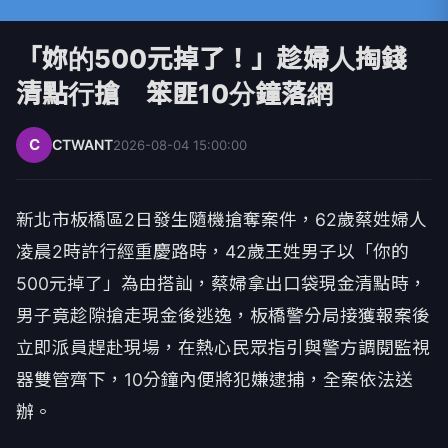
「妳的500元掉了！」趁婦人掏錢
清點行搶 笨匪10分鐘落網
C
CTWANT
2026-08-04 15:00:00
新北市板橋區2日發生隨機搶奪案件，62歲蔡姓婦人
凌晨2時許行經重慶路時，42歲王姓男子以「你的
500元掉了」為由搭訕，蔡婦拿出口袋現金清點時，
男子竟趁隙搶走現金後逃逸，板橋警分局接獲報案後
立即派員趕赴現場，在熱心民眾指引與警方調閱監視
器雙管齊下，10分鐘內便將犯嫌逮捕，全案依法送
辦。