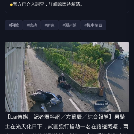
警方已介入調查，詳細原因待釐清。
●
#阿嬤
#搶劫
#屏東
#潮州鎮
#機車搶匪
【Lai傳媒、記者爆料網／方慕辰／綜合報導】男騎
士在光天化日下，試圖強行搶劫一名在路邊阿嬤，兩