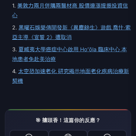
1.
美敦力兩月併購兩醫材商 股價連漲提振投資信
心
2.
黑曜石娛樂傳開發新《異塵餘生》遊戲 喬什·索
亞主導《宣誓 2》遭取消
3.
夏威夷大學癌症中心啟用 Hoʻōla 臨床中心 本
地患者免赴美治療
4.
太空恐加速老化 研究揭示地面老化疾病治療新
契機
🎯 搶頭香！這篇你的反應？