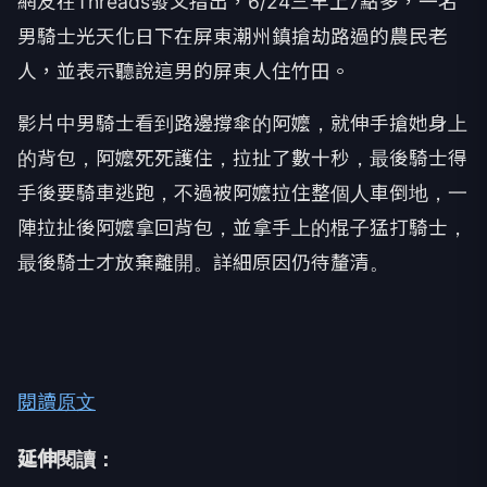
網友在Threads發文指出，6/24三早上7點多，一名
男騎士光天化日下在屏東潮州鎮搶劫路過的農民老
人，並表示聽說這男的屏東人住竹田。
影片中男騎士看到路邊撐傘的阿嬤，就伸手搶她身上
的背包，阿嬤死死護住，拉扯了數十秒，最後騎士得
手後要騎車逃跑，不過被阿嬤拉住整個人車倒地，一
陣拉扯後阿嬤拿回背包，並拿手上的棍子猛打騎士，
最後騎士才放棄離開。詳細原因仍待釐清。
閱讀原文
延伸閱讀：