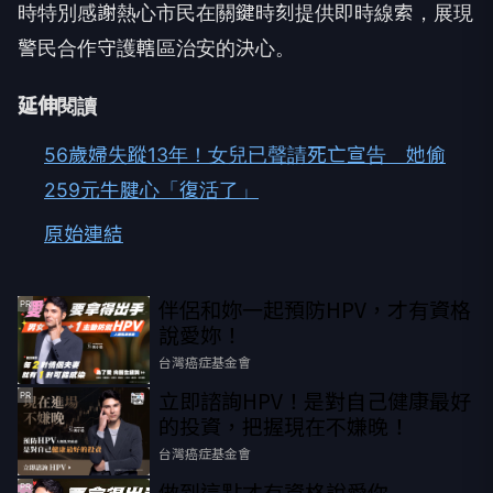
時特別感謝熱心市民在關鍵時刻提供即時線索，展現
警民合作守護轄區治安的決心。
延伸閱讀
56歲婦失蹤13年！女兒已聲請死亡宣告 她偷
259元牛腱心「復活了」
原始連結
伴侶和妳一起預防HPV，才有資格
PR
說愛妳！
台灣癌症基金會
立即諮詢HPV！是對自己健康最好
PR
的投資，把握現在不嫌晚！
台灣癌症基金會
做到這點才有資格說愛你
PR