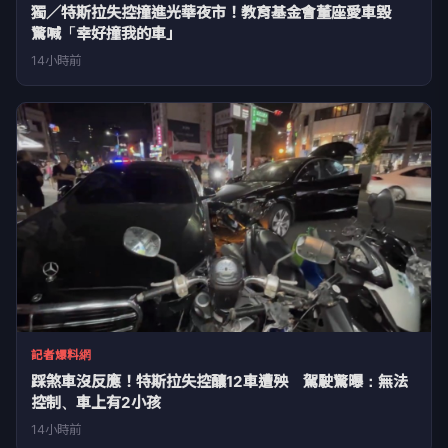
獨／特斯拉失控撞進光華夜市！教育基金會董座愛車毀
驚喊「幸好撞我的車」
14小時前
記者爆料網
踩煞車沒反應！特斯拉失控釀12車遭殃 駕駛驚曝：無法
控制、車上有2小孩
14小時前