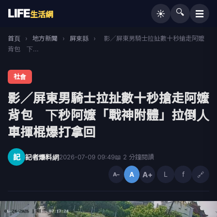
LIFE
🔍
☰
☀️
生活網
首頁
›
地方新聞
›
屏東縣
›
影／屏東男騎士拉扯數十秒搶走阿嬤
背包 下...
社會
影／屏東男騎士拉扯數十秒搶走阿嬤
背包 下秒阿嬤「戰神附體」拉倒人
車揮棍爆打拿回
記
記者爆料網
2026-07-09 09:49
📖 2 分鐘閱讀
A+
L
f
🔗
A
A−