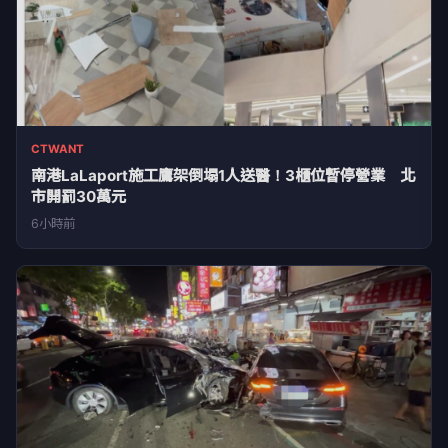
CTWANT
南港LaLaport施工鷹架倒塌1人送醫！3櫃位暫停營業 北
市開罰30萬元
6小時前