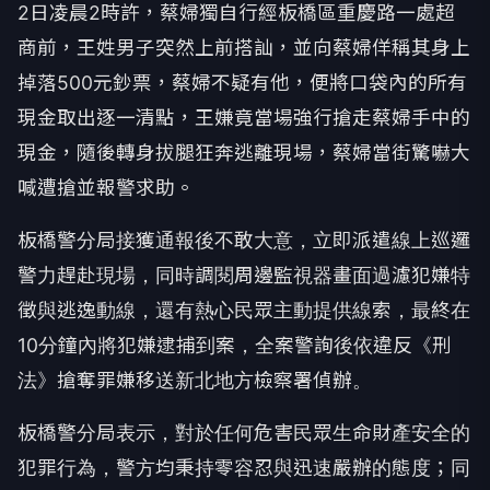
2日凌晨2時許，蔡婦獨自行經板橋區重慶路一處超
商前，王姓男子突然上前搭訕，並向蔡婦佯稱其身上
掉落500元鈔票，蔡婦不疑有他，便將口袋內的所有
現金取出逐一清點，王嫌竟當場強行搶走蔡婦手中的
現金，隨後轉身拔腿狂奔逃離現場，蔡婦當街驚嚇大
喊遭搶並報警求助。
板橋警分局接獲通報後不敢大意，立即派遣線上巡邏
警力趕赴現場，同時調閱周邊監視器畫面過濾犯嫌特
徵與逃逸動線，還有熱心民眾主動提供線索，最終在
10分鐘內將犯嫌逮捕到案，全案警詢後依違反《刑
法》搶奪罪嫌移送新北地方檢察署偵辦。
板橋警分局表示，對於任何危害民眾生命財產安全的
犯罪行為，警方均秉持零容忍與迅速嚴辦的態度；同