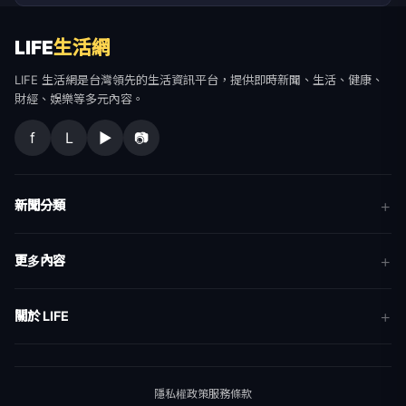
LIFE
生活網
LIFE 生活網是台灣領先的生活資訊平台，提供即時新聞、生活、健康、
財經、娛樂等多元內容。
f
L
▶
📷
新聞分類
新聞
更多內容
生活
地方新聞
健康
關於 LIFE
國際新聞
財經
合作夥伴
星座運勢
消費
關於我們
隱私權政策
服務條款
新聞人物