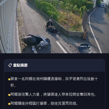
📋 重點摘要
屏東一名阿嬤在潮州鎮遭遇搶劫，與歹徒激烈拉扯數十
●
秒。
阿嬤展現驚人力量，將搶匪連人帶車拉倒並奪回背包。
●
阿嬤隨後持棍猛打搶匪，迫使其落荒而逃。
●