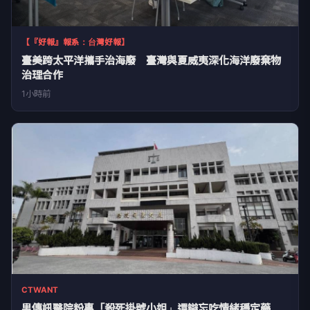
【『好報』報系：台灣好報】
臺美跨太平洋攜手治海廢 臺灣與夏威夷深化海洋廢棄物
治理合作
1小時前
CTWANT
男傳訊醫院粉專「殺死掛號小姐」還辯忘吃情緒穩定藥