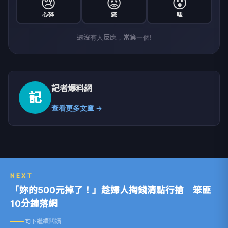
😢
😡
😮
心碎
怒
哇
還沒有人反應，當第一個!
記者爆料網
記
查看更多文章 →
NEXT
「妳的500元掉了！」趁婦人掏錢清點行搶 笨匪
10分鐘落網
向下繼續閱讀