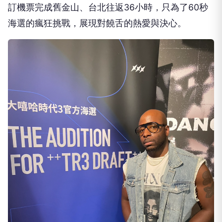
訂機票完成舊金山、台北往返36小時，只為了60秒
海選的瘋狂挑戰，展現對饒舌的熱愛與決心。