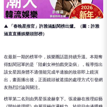
▲ 「春晚星推官」許雅涵點閱榜出爐。（圖：許雅
涵直直播娛樂頭部榜）
在最新一期的榜單中，娛樂圈話題持續升溫。本期奪
得點閱冠軍的是「陸劇女神拍戲突染病」，報導指出
該女星因身體不適僅能完成半邊臉的妝容即上鏡演
出，畫面播出後，正面鏡頭被遮擋的處理方式引發網
友熱烈討論與關注。
榜單第二名則由男星張凌赫拿下。張凌赫在推理綜藝
《開始推理吧》中展現極佳邏輯力，於節目中邊嚼糖