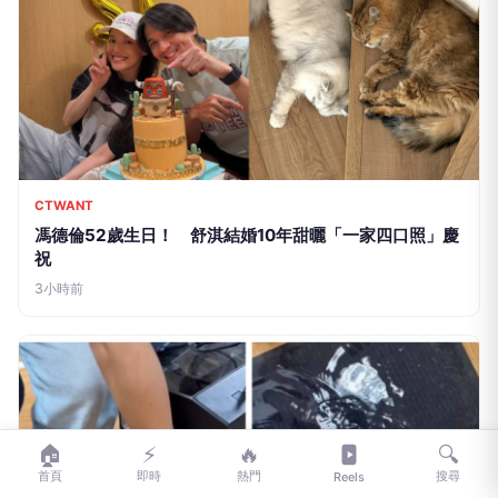
CTWANT
馮德倫52歲生日！ 舒淇結婚10年甜曬「一家四口照」慶
祝
3小時前
🏠
⚡
🔥
🔍
首頁
即時
熱門
搜尋
Reels