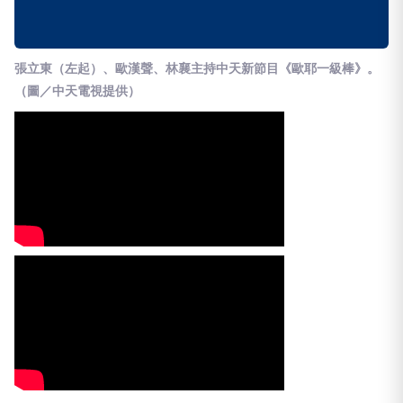
張立東（左起）、歐漢聲、林襄主持中天新節目《歐耶一級棒》。
（圖／中天電視提供）