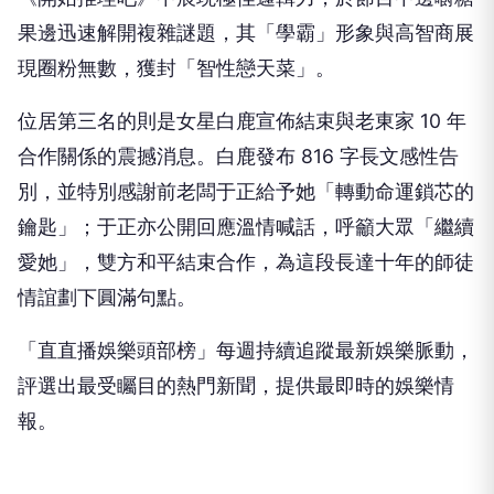
果邊迅速解開複雜謎題，其「學霸」形象與高智商展
現圈粉無數，獲封「智性戀天菜」。
位居第三名的則是女星白鹿宣佈結束與老東家 10 年
合作關係的震撼消息。白鹿發布 816 字長文感性告
別，並特別感謝前老闆于正給予她「轉動命運鎖芯的
鑰匙」；于正亦公開回應溫情喊話，呼籲大眾「繼續
愛她」，雙方和平結束合作，為這段長達十年的師徒
情誼劃下圓滿句點。
「直直播娛樂頭部榜」每週持續追蹤最新娛樂脈動，
評選出最受矚目的熱門新聞，提供最即時的娛樂情
報。