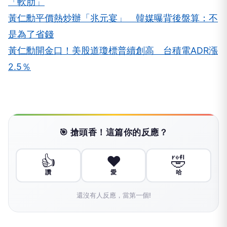
「軟肋」
黃仁勳平價熱炒辦「兆元宴」 韓媒曝背後盤算：不
是為了省錢
黃仁勳開金口！美股道瓊標普續創高 台積電ADR漲
2.5％
🎯 搶頭香！這篇你的反應？
👍
❤️
🤣
讚
愛
哈
還沒有人反應，當第一個!