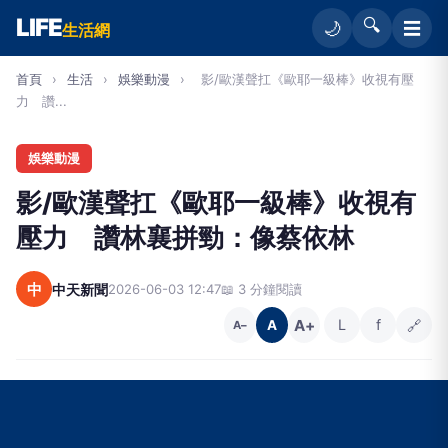
LIFE
🔍
☰
🌙
生活網
首頁
›
生活
›
娛樂動漫
›
影/歐漢聲扛《歐耶一級棒》收視有壓
力 讚...
娛樂動漫
影/歐漢聲扛《歐耶一級棒》收視有
壓力 讚林襄拼勁：像蔡依林
中
中天新聞
2026-06-03 12:47
📖 3 分鐘閱讀
A+
L
f
🔗
A
A−