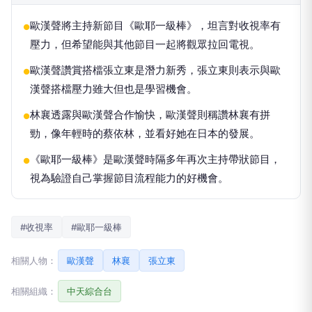
歐漢聲將主持新節目《歐耶一級棒》，坦言對收視率有
●
壓力，但希望能與其他節目一起將觀眾拉回電視。
歐漢聲讚賞搭檔張立東是潛力新秀，張立東則表示與歐
●
漢聲搭檔壓力雖大但也是學習機會。
林襄透露與歐漢聲合作愉快，歐漢聲則稱讚林襄有拼
●
勁，像年輕時的蔡依林，並看好她在日本的發展。
《歐耶一級棒》是歐漢聲時隔多年再次主持帶狀節目，
●
視為驗證自己掌握節目流程能力的好機會。
#收視率
#歐耶一級棒
相關人物：
歐漢聲
林襄
張立東
相關組織：
中天綜合台