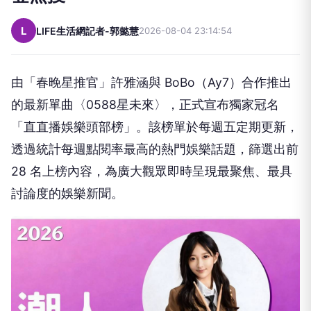
L
LIFE生活網記者-郭懿慧
2026-08-04 23:14:54
由「春晚星推官」許雅涵與 BoBo（Ay7）合作推出
的最新單曲〈0588星未來〉，正式宣布獨家冠名
「直直播娛樂頭部榜」。該榜單於每週五定期更新，
透過統計每週點閱率最高的熱門娛樂話題，篩選出前
28 名上榜內容，為廣大觀眾即時呈現最聚焦、最具
討論度的娛樂新聞。