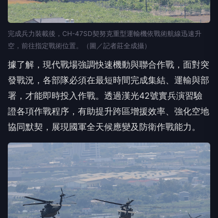
完成兵力裝載後，CH-47SD契努克重型運輸機依戰術航線迅速升
空，前往指定戰術位置。（圖／記者莊全成攝）
據了解，現代戰場強調快速機動與聯合作戰，面對突
發戰況，各部隊必須在最短時間完成集結、運輸與部
署，才能即時投入作戰。透過漢光42號實兵演習驗
證各項作戰程序，有助提升跨區增援效率、強化空地
協同默契，展現國軍全天候應變及防衛作戰能力。