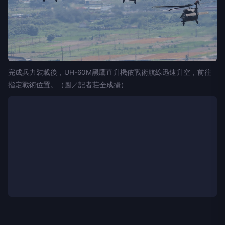
完成兵力裝載後，UH-60M黑鷹直升機依戰術航線迅速升空，前往
指定戰術位置。（圖／記者莊全成攝）