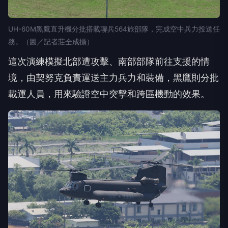
UH-60M黑鷹直升機分批搭載聯兵564旅部隊，完成空中兵力投送任
務。（圖／記者莊全成攝）
這次演練模擬北部遭攻擊、南部部隊前往支援的情
境，由契努克負責運送主力兵力和裝備，黑鷹則分批
載運人員，用來驗證空中突擊和跨區機動的效果。