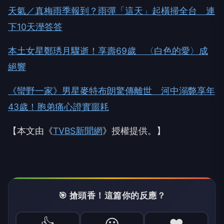
天氣／真梅雨季報到？雨彈「這天」起橫掃全台 連
下10天溼答答
本土女星鄭琇月驟逝！享壽69歲 〈白色的愛〉成
絕響
《蠻野一家》男星麥特布朗驚傳離世 河中溺斃享年
43歲！胞弟痛心證實噩耗
【本文由《
TVBS新聞網
》授權提供。】
🎯 搶頭香！這篇你的反應？