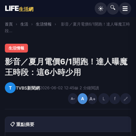
LIFE
🔍
☰
☀️
生活網
首頁
›
生活
›
生活情報
›
影音／夏月電價6/1開跑！達人曝魔王時
段...
生活情報
影音／夏月電價6/1開跑！達人曝魔
王時段：這6小時少用
T
TVBS新聞網
2026-06-02 12:45
📖 2 分鐘閱讀
A+
L
f
🔗
A
A−
📋 重點摘要