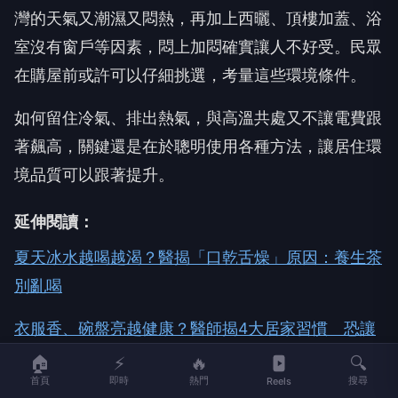
灣的天氣又潮濕又悶熱，再加上西曬、頂樓加蓋、浴
室沒有窗戶等因素，悶上加悶確實讓人不好受。民眾
在購屋前或許可以仔細挑選，考量這些環境條件。
如何留住冷氣、排出熱氣，與高溫共處又不讓電費跟
著飆高，關鍵還是在於聰明使用各種方法，讓居住環
境品質可以跟著提升。
延伸閱讀：
夏天冰水越喝越渴？醫揭「口乾舌燥」原因：養生茶
別亂喝
衣服香、碗盤亮越健康？醫師揭4大居家習慣 恐讓
身體默默吃毒
🏠
⚡
🔥
🔍
首頁
即時
熱門
搜尋
Reels