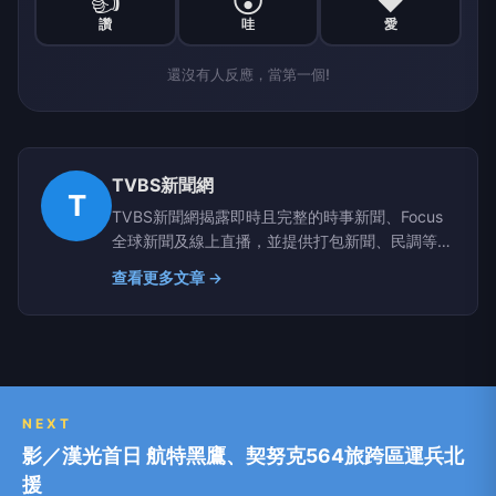
👍
😮
❤️
讚
哇
愛
還沒有人反應，當第一個!
TVBS新聞網
T
TVBS新聞網揭露即時且完整的時事新聞、Focus
全球新聞及線上直播，並提供打包新聞、民調等資
訊，展現兼具深度及廣度的新聞視野│TVBS 最值
查看更多文章 →
得信賴的媒體
NEXT
影／漢光首日 航特黑鷹、契努克564旅跨區運兵北
援