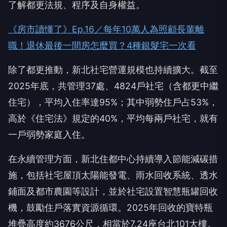
了解都更法規、程序及自身權益。
《房市讀懂了》Ep.16／每年10萬人為照顧長輩離
職！退休最後一間房怎麼買？4種銀髮宅一次看
除了都更推動，新北社宅營運規模也持續擴大。截至
2025年底，共管理37處、4824戶社宅（含都更中繼
住宅），平均入住率達95%；其中弱勢住戶占53%，
高於《住宅法》規定的40%，平均每兩戶社宅，就有
一戶弱勢家庭入住。
在永續管理方面，新北住都中心持續導入節能減碳措
施，包括社宅屋頂太陽能發電、雨水回收系統、透水
鋪面及都市農園等設計，並於社宅設置智慧瓶罐回收
機，鼓勵住戶落實資源循環。2025年回收的寶特瓶
堆疊高度約3676公尺，相當於7.24座台北101大樓。