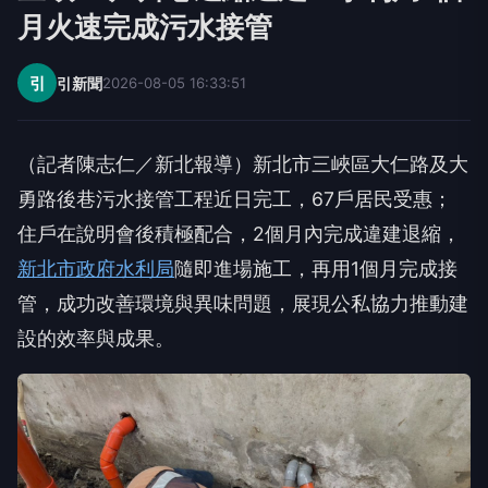
月火速完成污水接管
引
引新聞
2026-08-05 16:33:51
（記者陳志仁／新北報導）新北市三峽區大仁路及大
勇路後巷污水接管工程近日完工，67戶居民受惠；
住戶在說明會後積極配合，2個月內完成違建退縮，
新北市政府水利局
隨即進場施工，再用1個月完成接
管，成功改善環境與異味問題，展現公私協力推動建
設的效率與成果。