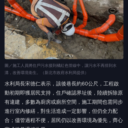
圖／施工人員將住戶污水接到橘紅色管線中，讓污水不再排到水
溝，改善環境衛生。（新北市政府水利局提供）
水利局長宋德仁表示，該後巷長約60公尺，工程啟
動初期即獲居民支持，住戶確認界址後，陸續拆除原
有違建，多數為廚房或廁所空間，施工期間也需同步
進行室內修繕，對生活造成一定影響，但仍全力配
合；儘管過程不便，居民仍以改善環境為優先，齊心