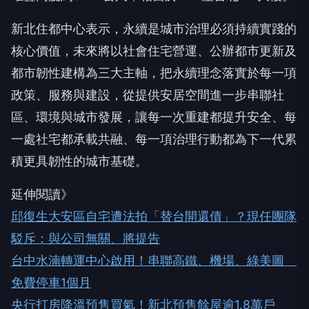
新北住都中心表示，永續是城市治理必須持續實踐的
核心價值，未來將以社會住宅營運、公辦都市更新及
都市韌性建構為三大主軸，把永續理念落實於每一項
政策、服務與建設，從提供安居空間進一步串聯社
區、環境與城市發展，讓每一次重建都提升安全、每
一處社宅都承載共融、每一項治理行動都為下一代累
積更具韌性的城市基礎。
延伸閱讀》
邱復生大安區自宅遭法拍「替台開還債」？現任團隊
駁斥：與公司無關、將提告
台中水湳轉運中心啟用！串聯高鐵、機場、綠美圖
免費停車1個月
央行打房降溫預售買氣！新北預售餘屋逾1.8萬戶