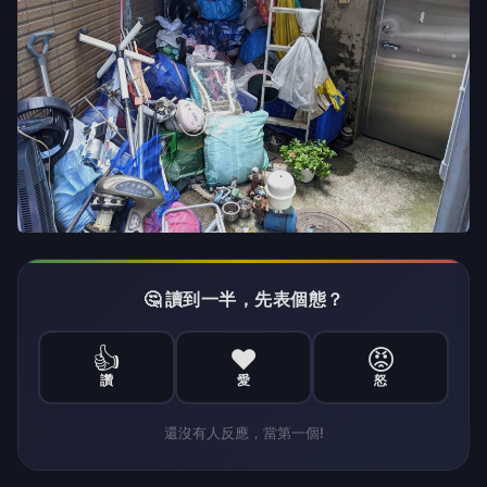
🤔 讀到一半，先表個態？
👍
❤️
😡
讚
愛
怒
還沒有人反應，當第一個!