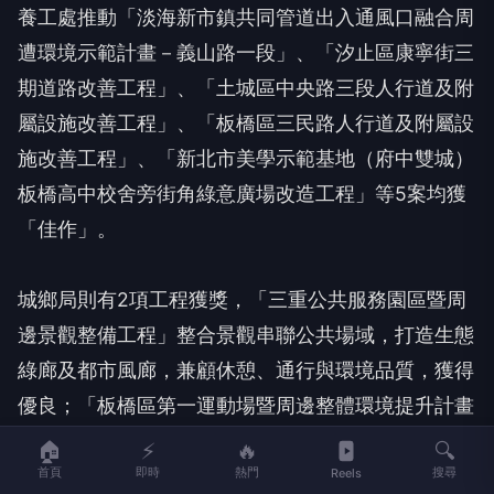
養工處推動「淡海新市鎮共同管道出入通風口融合周
遭環境示範計畫－義山路一段」、「汐止區康寧街三
期道路改善工程」、「土城區中央路三段人行道及附
屬設施改善工程」、「板橋區三民路人行道及附屬設
施改善工程」、「新北市美學示範基地（府中雙城）
板橋高中校舍旁街角綠意廣場改造工程」等5案均獲
「佳作」。
城鄉局則有2項工程獲獎，「三重公共服務園區暨周
邊景觀整備工程」整合景觀串聯公共場域，打造生態
綠廊及都市風廊，兼顧休憩、通行與環境品質，獲得
優良；「板橋區第一運動場暨周邊整體環境提升計畫
工程」獲佳作，透過步道拓寬、全線順平，打造連續
🏠
⚡
🔥
🔍
首頁
即時
熱門
搜尋
性的無障礙步行空間。另新莊區公所辦理「新莊區中
Reels