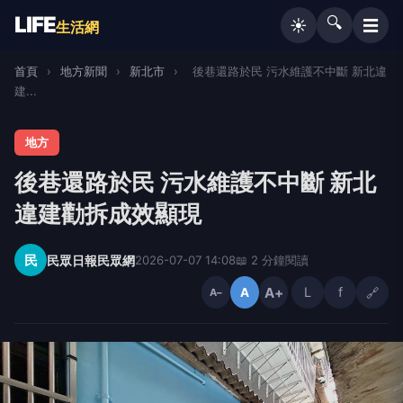
LIFE
🔍
☰
☀️
生活網
首頁
›
地方新聞
›
新北市
›
後巷還路於民 污水維護不中斷 新北違
建...
地方
後巷還路於民 污水維護不中斷 新北
違建勸拆成效顯現
民
民眾日報民眾網
2026-07-07 14:08
📖 2 分鐘閱讀
A+
L
f
🔗
A
A−