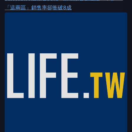
「這兩區」銷售率卻衝破8成