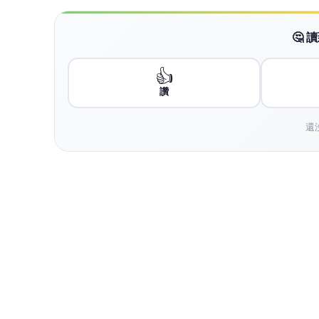
🤔
👍
讚
還