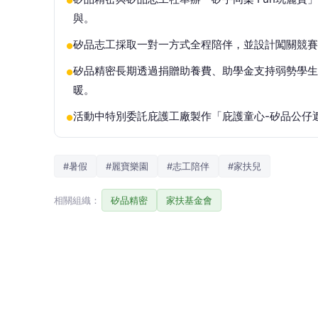
●
與。
矽品志工採取一對一方式全程陪伴，並設計闖關競賽
●
矽品精密長期透過捐贈助養費、助學金支持弱勢學生
●
暖。
活動中特別委託庇護工廠製作「庇護童心-矽品公仔
●
#暑假
#麗寶樂園
#志工陪伴
#家扶兒
相關組織：
矽品精密
家扶基金會