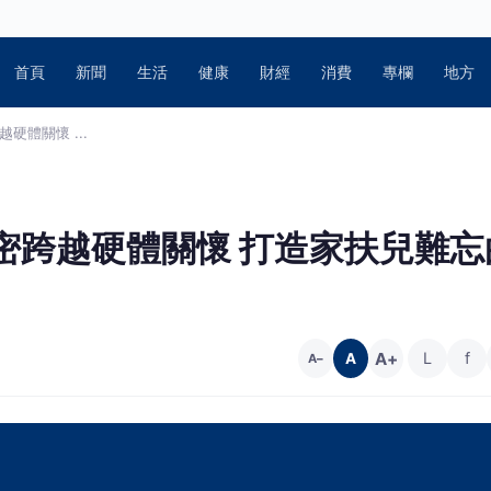
首頁
新聞
生活
健康
財經
消費
專欄
地方
硬體關懷 ...
密跨越硬體關懷 打造家扶兒難忘
A+
L
f
A
A−