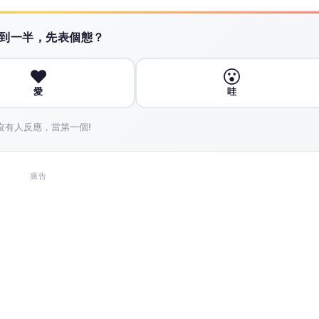
 讀到一半，先表個態？
❤️
😮
愛
哇
沒有人反應，當第一個!
廣告