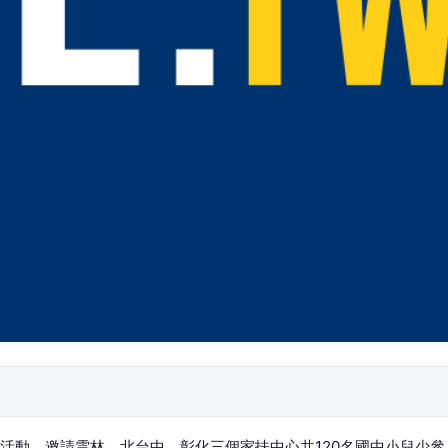
」活動，邀請雲林、北台中、彰化三個家扶中心共120名國中小兒少參