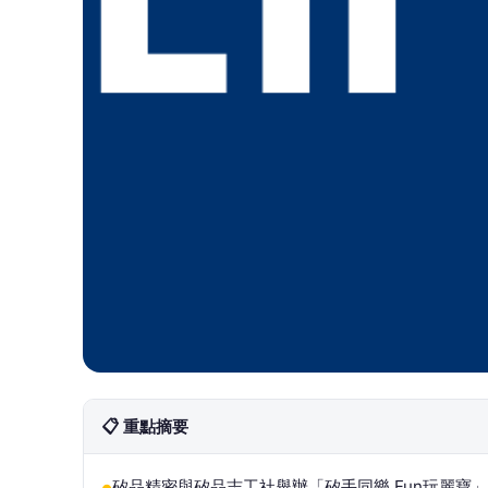
📋 重點摘要
矽品精密與矽品志工社舉辦「矽手同樂 Fun玩麗寶