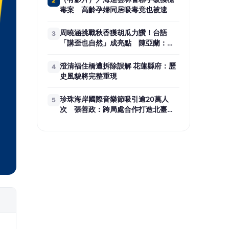
2
毒案 高齡孕婦同居吸毒竟也被逮
周曉涵挑戰秋香獲胡瓜力讚！台語
3
「講歪也自然」成亮點 陳亞蘭：她
不笑場的
澄清福住橋遭拆除誤解 花蓮縣府：歷
4
史風貌將完整重現
珍珠海岸國際音樂節吸引逾20萬人
5
次 張善政：跨局處合作打造北臺灣
新音樂品牌