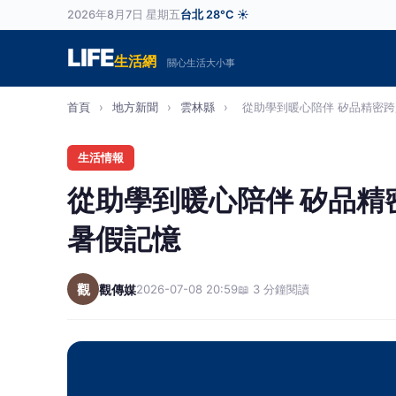
2026年8月7日 星期五
台北 28°C ☀️
LIFE
生活網
關心生活大小事
首頁
›
地方新聞
›
雲林縣
›
從助學到暖心陪伴 矽品精密跨越
生活情報
從助學到暖心陪伴 矽品精
暑假記憶
觀
觀傳媒
2026-07-08 20:59
📖 3 分鐘閱讀