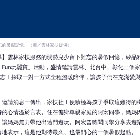
忘的暑假記憶。（圖／雲林家扶提供）
導】雲林家扶服務的弱勢兒少留下難忘的暑假回憶，矽品
樂 Fun玩麗寶」活動，盛情邀請雲林、北台中、彰化三個
品志工採取一對一方式全程溫暖陪伴，讓孩子們在充滿愛
，邀請消息一傳出，家扶社工便積極為孩子爭取這難得的
待的心情溢於言表。住在偏鄉單親家庭的阿宏同學，媽媽
，讓媽媽無力帶他出遠門遊玩。阿宏曾聽聞同學分享去遊
奮地表示，這是他期待最久、也最開心的一個暑假起點。