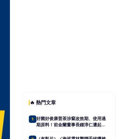
🔥 熱門文章
好菌好俊康普茶涉竄改效期、使用過
1
期原料！前金蘭董事長鍾淳仁遭起
訴 檢方建請從重量刑、沒收275萬
元犯罪所得
（有影片）／海巡雲林警聯手破獲槍