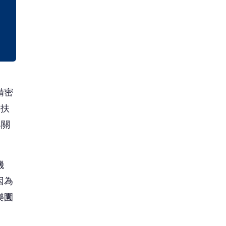
精密
家扶
與關
機
因為
樂園