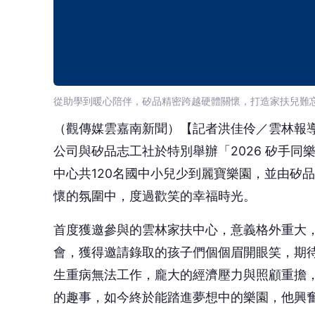
從助學到暖心陪伴，矽品精密跨越硬體關懷，打造家扶兒難
（觀傳媒雲嘉南新聞）【記者洪佳伶／雲林報
公司與矽品志工社於特別舉辦「2026 矽手同
中心共120名國中小兒少到麗寶樂園，並由矽
懷的氛圍中，度過歡笑的幸福時光。
首度獲邀參與的雲林家扶中心，意義格外重大
會，獲得邀請錄取的孩子們個個眉開眼笑，期
生重病無法工作，龐大的經濟壓力與照顧重擔
的趣事，如今終於能踏進夢想中的樂園，他興