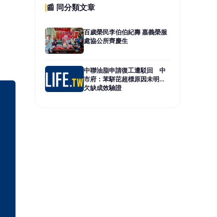
📰 同分類文章
百歲榮民李伯伯紀壽 嘉義榮服
處協公所齊慶生
中聯油脂申請復工遭駁回 中
市府：苯駢芘超標原因未明、
欠缺成效驗證