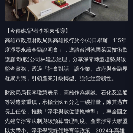
【今傳媒/記者李祖東報導】
高雄市政府財政局與高雄銀行於今(4)日舉辦「115年
度淨零永續金融說明會」，邀請台灣德國萊因技術監
護顧問(股)公司林建志經理，分享淨零轉型趨勢與碳
盤查實務，透過「社會對話」讓企業、政府與金融界
凝聚共識，引領產業升級轉型、強化經營韌性。
財政局局長李瓊慧表示，高雄作為鋼鐵、石化及造船
等製造業重鎮，承擔全國五分之一碳排量，陳其邁市
長上任後，推動「淨零與數位雙軌轉型」，率全國之
先建立淨零法制與碳預算管理制度、產業淨零大聯盟
以大帶小、淨零學院綠領培育等政策，2024年高雄
碳排放量較2005基準年減少24.3%，2025年的空氣