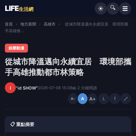
LIFE
🔍
☰
☀️
生活網
首頁
›
地方新聞
›
高雄市
›
從城市降溫邁向永續宜居 環境部攜
手高雄推...
娛樂動漫
從城市降溫邁向永續宜居 環境部攜
手高雄推動都市林策略
i
"id SHOW"
2026-07-08 15:08
📖 2 分鐘閱讀
A+
L
f
🔗
A
A−
📋 重點摘要