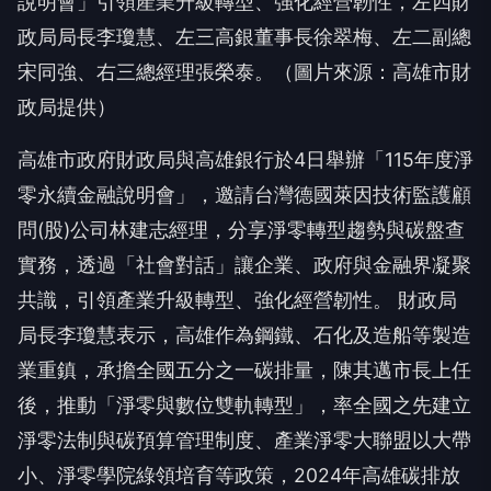
政局局長李瓊慧、左三高銀董事長徐翠梅、左二副總
宋同強、右三總經理張榮泰。（圖片來源：高雄市財
政局提供）
高雄市政府財政局與高雄銀行於4日舉辦「115年度淨
零永續金融說明會」，邀請台灣德國萊因技術監護顧
問(股)公司林建志經理，分享淨零轉型趨勢與碳盤查
實務，透過「社會對話」讓企業、政府與金融界凝聚
共識，引領產業升級轉型、強化經營韌性。 財政局
局長李瓊慧表示，高雄作為鋼鐵、石化及造船等製造
業重鎮，承擔全國五分之一碳排量，陳其邁市長上任
後，推動「淨零與數位雙軌轉型」，率全國之先建立
淨零法制與碳預算管理制度、產業淨零大聯盟以大帶
小、淨零學院綠領培育等政策，2024年高雄碳排放
量較2005基準年減少24.3%，2025年的空氣品質良