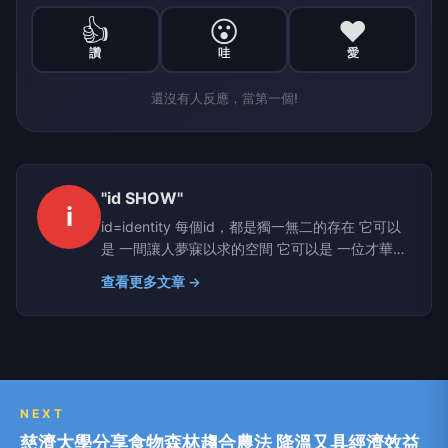
👍
😮
❤️
讚
哇
愛
還沒有人反應，當第一個!
"id SHOW"
i
id=identity 每個id，都是獨一無二的存在 它可以
是 一間讓人夢寐以求的空間 它可以是 一位才華洋
溢的室內設計師 它可以是 一個卓越非凡的品牌
查看更多文章 →
id=ideal 這裡也是一切對理想設計的匯集地 所有
最動人的、最亮眼的、最特別的、最美的 都能在
這啟發你的空間烏托邦 最後，我們將 id SHOW 放
進" " 因為在英文文法裡 只有經典及值得被引用的
作品 才會放進雙引號中 而你，準備好探索收藏在
"id SHOW" 的經典了嗎？ ‣ "idSHOW" 居家空間
NEXT
設計平台 www.idshow.com.tw ‣ "idSHOW"
慈濟大學分享食物森林趨合農法 降溫又具經濟效益
Facebook：www.facebook.com/idshowfans ‣