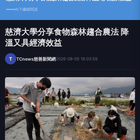
"idSHOW" Instagram bit.ly/2sElKX0 ‣ 立即搜尋
向下繼續閱讀
Line ID「@idshow」 goo.gl/siUMPY ‣ 裝修預約
諮詢 www.idshow.com.tw/decosafe
慈濟大學分享食物森林趨合農法 降
溫又具經濟效益
T
TCnews慈善新聞網
2026-08-05 16:03:59