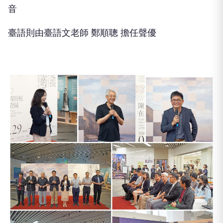
音
臺語則由臺語文老師 鄭順聰 擔任聲優