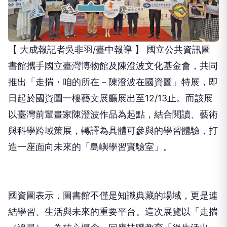
【 大成報記者吳非羽/臺中報導 】 國立公共資訊圖
書館攜手國立臺灣博物館及陳澄波文化基金會，共同
推出「走揣・咱的所在－陳澄波在國資圖」特展，即
日起於國資圖一樓藝文展廳展出至12/13止。而該展
以臺灣前輩畫家陳澄波作品為起點，結合閱讀、藝術
與科學跨域策展，轉譯為具體可參與的學習體驗，打
造一座面向未來的「島嶼學習實驗室」。
國資圖表示，圖書館不僅是知識典藏的場域，更是連
結學習、生活與未來的重要平台。這次展覽以「走揣