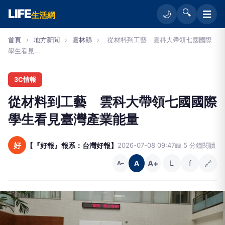
LIFE
🔍
☰
🌙
生活網
首頁
›
地方新聞
›
雲林縣
›
從材料到工藝 雲科大帶領七國國際
學生看見...
3C情報
從材料到工藝 雲科大帶領七國國際
學生看見臺灣產業能量
好
【『好報』報系：台灣好報】
2026-07-08 09:47
📖 5 分鐘閱讀
A+
L
f
🔗
A
A−