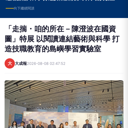
向下繼續閱讀
「走揣・咱的所在－陳澄波在國資
圖」特展 以閱讀連結藝術與科學 打
造技職教育的島嶼學習實驗室
大
大成報
2026-08-08 02:47:52