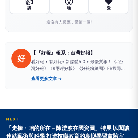
👍
😮
❤️
讚
哇
愛
還沒有人反應，當第一個!
【『好報』報系：台灣好報】
好
看好報 • 有好報• 新媒體5.0 • 最優質報！《#台
灣好報》《#兩岸好報》《好報粉絲團》FB搜尋；
Yahoo、PChome、LIFE新聞、yamnews、
查看更多文章 →
owlnews也看得到
NEXT
「走揣・咱的所在－陳澄波在國資圖」特展 以閱讀
連結藝術與科學 打造技職教育的島嶼學習實驗室