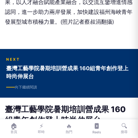
果，以人才融合賦能產業融合，以交流互鑒增進情感
認同，進一步助力兩岸發展，加快建設福州海峽青年
發展型城市積極力量。(照片記者蔡叔涓翻攝)
NEXT
臺灣工藝學院暑期培訓營成果 160組青年創作登上
時尚伸展台
向下繼續閱讀
臺灣工藝學院暑期培訓營成果 160
組青年創作登上時尚伸展台
🏠
⚡
🔥
🔍
首頁
即時
熱門
搜尋
Reels
威
威傳媒
2026-08-06 21:41:55