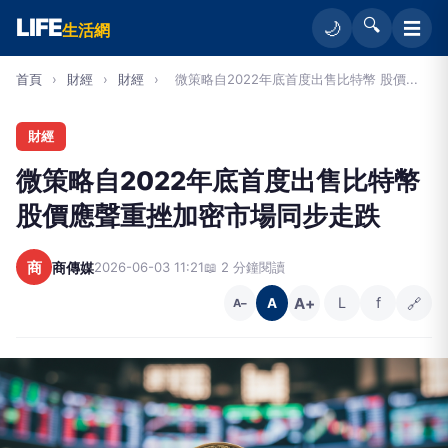
LIFE
🔍
☰
🌙
生活網
首頁
›
財經
›
財經
›
微策略自2022年底首度出售比特幣 股價...
財經
微策略自2022年底首度出售比特幣
股價應聲重挫加密市場同步走跌
商
商傳媒
2026-06-03 11:21
📖 2 分鐘閱讀
A+
L
f
🔗
A
A−