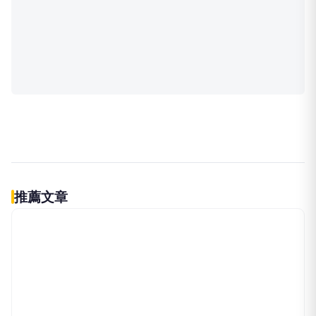
伴侶和妳一起預防HPV，才有資格
PR
說愛妳！
台灣癌症基金會
立即諮詢HPV！是對自己健康最好
PR
的投資，把握現在不嫌晚！
台灣癌症基金會
做到這點才有資格說愛你
PR
台灣癌症基金會