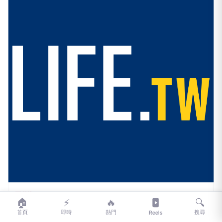
1小時前
🏠
⚡
🔥
🔍
首頁
即時
熱門
搜尋
Reels