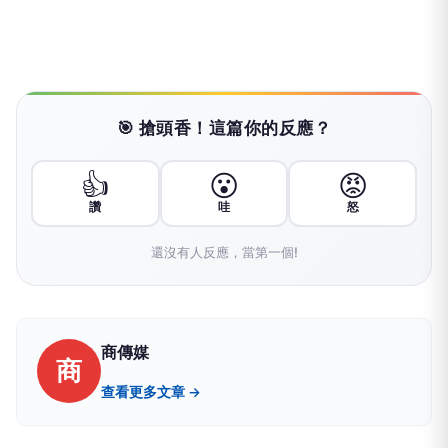
🎯 搶頭香！這篇你的反應？
👍
😮
😡
讚
哇
怒
還沒有人反應，當第一個!
商傳媒
商
查看更多文章 →