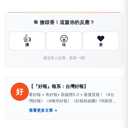
🎯 搶頭香！這篇你的反應？
👍
😮
❤️
讚
哇
愛
還沒有人反應，當第一個!
【『好報』報系：台灣好報】
好
看好報 • 有好報• 新媒體5.0 • 最優質報！《#台
灣好報》《#兩岸好報》《好報粉絲團》FB搜尋；
Yahoo、PChome、LIFE新聞、yamnews、
查看更多文章 →
owlnews也看得到