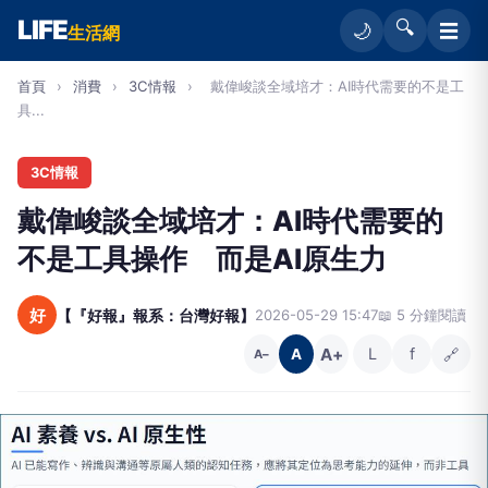
LIFE
🔍
☰
🌙
生活網
首頁
›
消費
›
3C情報
›
戴偉峻談全域培才：AI時代需要的不是工
具...
3C情報
戴偉峻談全域培才：AI時代需要的
不是工具操作 而是AI原生力
好
【『好報』報系：台灣好報】
2026-05-29 15:47
📖 5 分鐘閱讀
A+
L
f
🔗
A
A−