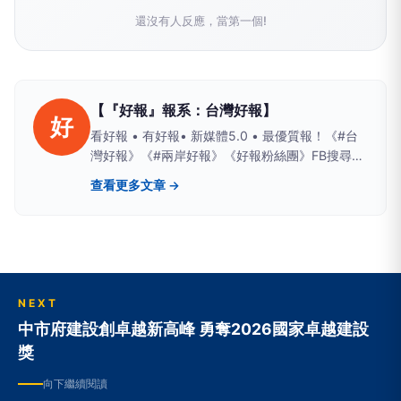
還沒有人反應，當第一個!
【『好報』報系：台灣好報】
好
看好報 • 有好報• 新媒體5.0 • 最優質報！《#台
灣好報》《#兩岸好報》《好報粉絲團》FB搜尋；
Yahoo、PChome、LIFE新聞、yamnews、
查看更多文章 →
owlnews也看得到
NEXT
中市府建設創卓越新高峰 勇奪2026國家卓越建設
獎
向下繼續閱讀