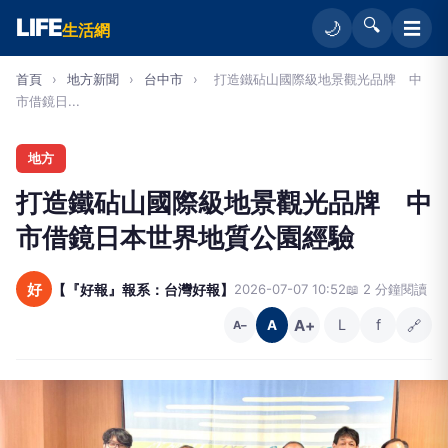
LIFE
🔍
☰
🌙
生活網
首頁
›
地方新聞
›
台中市
›
打造鐵砧山國際級地景觀光品牌 中
市借鏡日...
地方
打造鐵砧山國際級地景觀光品牌 中
市借鏡日本世界地質公園經驗
好
【『好報』報系：台灣好報】
2026-07-07 10:52
📖 2 分鐘閱讀
A+
L
f
🔗
A
A−