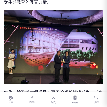
作為「給孩子一個禮堂」專案的卓越指標成果，【台
中市太平區光隆國民小學活動中心興建工程】同樣榮
獲卓越獎肯定。此案依地勢規劃動、靜分區，以成排
🏠
⚡
🔥
🔍
喬木作為景觀分野，將新禮堂與既有球場統整為序列
首頁
即時
熱門
搜尋
Reels