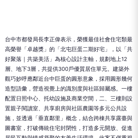
台中市都發局長李正偉表示，榮獲最佳社會住宅類最
高榮譽「卓越獎」的「北屯巨蛋二期好宅」，以「共
好聚落｜共築美活」為核心設計主軸，規劃地上12
層、地下3層，共提供300戶優質居住單元。建築外
觀巧妙呼應鄰近台中巨蛋的圓形意象，採用圓形幾何
造型語彙，營造視覺上的識別度與社區歸屬感。一樓
配置日照中心、托幼設施及商業空間，二、三樓則設
置親子閱讀室、共享廚房與社區農園等多元公共設
施，並透過「垂直鄰里」概念，結合跨棟共享露臺與
圖書室，打破傳統住宅封閉性，打造多元開放、促進
居民互動與情感凝聚的友善生活環境。此案不僅重視
居住機能，更強調社區共好與生活美學，實踐「比豪