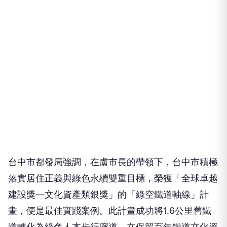
台中市都發局強調，在盧市長的帶領下，台中市積極
落實居住正義與綠色永續雙重目標，榮獲「全球卓越
建設獎—文化資產類銀獎」的「綠空鐵道軸線」計
畫，便是最佳實踐案例。此計畫成功將1.6公里舊鐵
道轉化為綠色人本步行廊道，在保留百年鐵道文化資
產的同時，透過都市縫合手法，串聯綠廊、歷史建築
與生態水岸，創造出兼具文史深度與低碳親水的優質