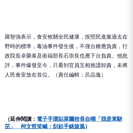
羅智強表示，食安攸關全民健康，按照民進黨過去在
野時的標準，毒油事件發生後，不僅台糖應負責，行
政院長卓榮泰及衛福部長石崇良也應下台負責。他批
評，事件爆發至今，只看到官員互相推諉卸責，未將
人民食安放在首位。（責任編輯：呂品逸）
（延伸閱讀：
電子手環貼萊爾校長自嘲「我是苯駢
芘」 柯文哲笑喊：刮起手錶旋風
）