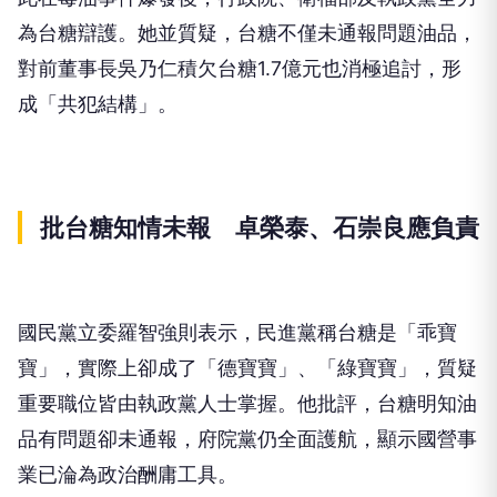
為台糖辯護。她並質疑，台糖不僅未通報問題油品，
對前董事長吳乃仁積欠台糖1.7億元也消極追討，形
成「共犯結構」。
批台糖知情未報 卓榮泰、石崇良應負責
國民黨立委羅智強則表示，民進黨稱台糖是「乖寶
寶」，實際上卻成了「德寶寶」、「綠寶寶」，質疑
重要職位皆由執政黨人士掌握。他批評，台糖明知油
品有問題卻未通報，府院黨仍全面護航，顯示國營事
業已淪為政治酬庸工具。