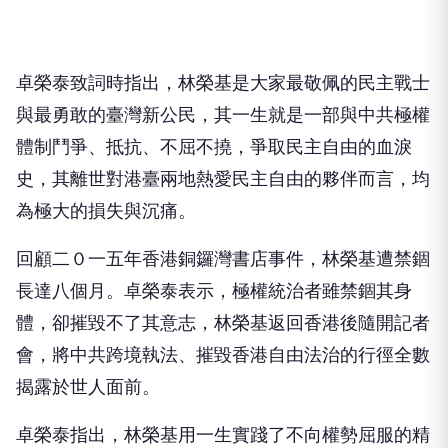
卓榮泰致詞時指出，林榮基是大家最敬佩的民主戰士
與最勇敢的臺灣新公民，其一生就是一部與中共極權
體制鬥爭、抵抗、不屈不撓，爭取民主自由的血淚
史，其離世對港臺兩地熱愛民主自由的夥伴而言，均
為極大的損失與沉痛。
回顧二０一五年香港銅鑼灣書店事件，林榮基遭禁錮
長達八個月。卓榮泰表示，極權統治者雖禁錮其身
體，卻摧毀不了其意志，林榮基返回香港後隨開記者
會，將中共跨境執法、摧毀香港自由法治的行徑全數
揭露於世人面前。
卓榮泰指出，林榮基用一生實踐了不向權勢屈服的精