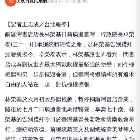
民
民眾日報民眾網
2026-07-31 15:28:46
【記者王志成／台北報導】
銅鑼灣書店店長林榮基日前病逝臺灣，行政院長卓榮
泰(三十一)日承總統賴清德之命，赴林榮基告別禮拜
頒發褒揚令。卓榮泰表示，林榮基讓世界看到一間書
店成為對抗世界最大獨裁政權最堅強的堡壘，如今極
權體制仍一步步摧毀香港，但臺灣將繼續和所有追求
自由的人站在一起，對抗極權擴張。
林榮基於六月初因身體抱恙，暫停銅鑼灣書店營業，
隨後於七月二日病逝臺北馬偕醫院，享壽七十歲。林
榮基的告別禮拜今日於臺灣基督長老教會濟南教會舉
行，總統賴清德、前總統蔡英文及副總統蕭美琴等人
皆送上花籃致意，卓榮泰則在內政部長劉世芳、文化