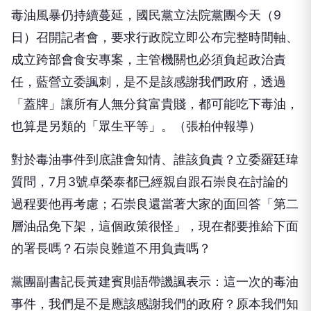
毒油風暴仍持續蔓延，國民黨立法院黨團今天（9
日）召開記者會，要求行政院立即公布完整時間軸、
成立跨部會食安專案，主管機關也必須負起政治責
任，藍營立委諷刺，是不是該感謝我們政府，透過
「蓋牌」讓所有人無分貧富貴賤，都可能吃下毒油，
也算是另類的「眾生平等」。（張柏仲報導）
對於毒油事件到底誰會知情、誰該負責？立委羅廷瑋
質問，7月3號卓榮泰都已經親自跟石崇良在討論的
過程要他再考慮；石崇良還當著大家的面回答「第二
層油品免下架，這個政策很怪」，現在都要推給下面
的署長嗎？石崇良難道不用負責嗎？
黨團副書記長黃建賓則語帶譏諷表示：這一次的毒油
事件，我們是不是應該感謝我們的政府？原本我們知