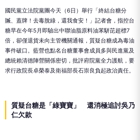
國民黨立法院黨團今天（6日）舉行「終結台糖分
贓、蓋牌！去毒脫綠，還我食安！」記者會，指控台
糖早在今年5月即驗出中聯油脂原料油苯駢芘超標7
倍，卻僅退貨未向主管機關通報，質疑台糖成為毒油
事件破口。藍營也點名台糖董事會成員多與民進黨及
總統賴清德陣營關係密切，批評府院黨全力護航，要
求行政院長卓榮泰及衛福部長石崇良負起政治責任。
質疑台糖是「綠寶寶」 還消極追討吳乃
仁欠款