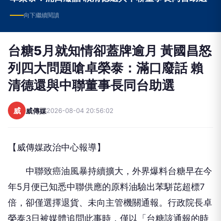
向下繼續閱讀
台糖5月就知情卻蓋牌逾月 黃國昌怒
列四大問題嗆卓榮泰：滿口廢話 賴
清德還與中聯董事長同台助選
威
威傳媒
2026-08-04 20:56:02
【威傳媒政治中心報導】
中聯致癌油風暴持續擴大，外界爆料台糖早在今
年5月便已知悉中聯供應的原料油驗出苯駢芘超標7
倍，卻僅選擇退貨、未向主管機關通報。行政院長卓
榮泰3日被媒體追問此事時，僅以「台糖該通報的時