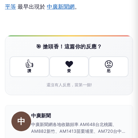
平等
最早出現於
中廣新聞網
。
🎯 搶頭香！這篇你的反應？
👍
❤️
😡
讚
愛
怒
還沒有人反應，當第一個!
中廣新聞
中
中廣新聞網各地收聽頻率 AM648台北桃園、
AM882新竹、AM1413苗栗埔里、AM720台中彰
化南投、AM1350嘉義雲林、AM1296台南、