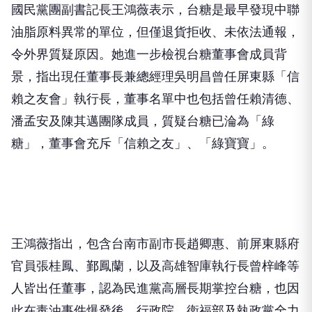
國民黨團副書記長王鴻薇表示，台糖是最早發現中聯
油脂原料異常的單位，但僅退貨拒收、未依法通報，
令外界質疑原因。她進一步檢視台糖董事會成員背
景，指出現任董事長兼總經理吳明昌曾任屏東縣「信
賴之友會」執行長，董事名單中也包括曾任賴清德、
潘孟安及陳其邁團隊成員，質疑台糖已淪為「綠
糖」，董事會充斥「信賴之友」、「綠寶寶」。
王鴻薇指出，包含台南市副市長趙卿惠、前屏東縣府
官員張桂鳳、鄞鳳蘭，以及高雄智庫執行長曾梓峰等
人皆出任董事，認為民進黨高層長期掌控台糖，也因
此在毒油事件爆發後，行政院、衛福部及執政黨全力