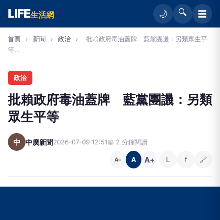
LIFE
🔍
☰
🌙
生活網
首頁
›
新聞
›
政治
›
批賴政府毒油蓋牌 藍黨團譏：另類眾生平
等...
政治
批賴政府毒油蓋牌 藍黨團譏：另類
眾生平等
中
中廣新聞
2026-07-09 12:51
📖 2 分鐘閱讀
A+
L
f
🔗
A
A−