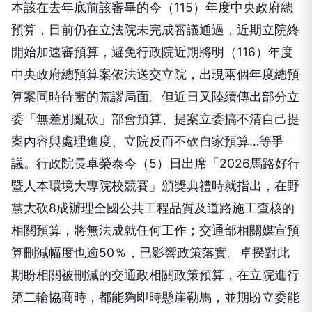
本該在去年底前該審畢的今（115）年度中央政府總
預算，目前仍在立法院未完成審議通過，近期立院終
開始加速審預算，避免行政院近期將明（116）年度
中央政府總預算案依法送交立院，出現兩個年度總預
算案同時待審的荒謬局面。但近日又陸續傳出部分立
委「無差別亂砍」部會預算、提案立委搞不清自己提
案內容與處理進度、立院反而不砍自家預算…等爭
議。行政院長卓榮泰今（5）日出席「2026馬路好行
暨人本環境大專院校競賽」頒獎典禮時就指出，在野
黨大砍8成辦理全國公共工程品質及道路施工查核的
相關預算，將無法成就任何工作；交通部相關媒宣預
算刪減幅度也逾50％，已影響政策落實。卓揆對此
期盼相關被刪減的交通政相關政策預算，在立院進行
第二輪協商時，都能夠即時懸崖勒馬，並期盼立委能