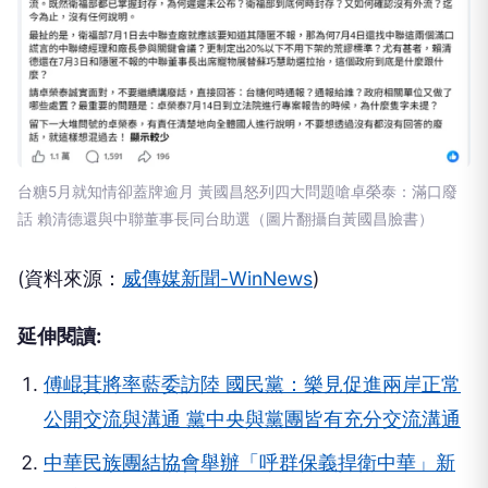
台糖5月就知情卻蓋牌逾月 黃國昌怒列四大問題嗆卓榮泰：滿口廢
話 賴清德還與中聯董事長同台助選（圖片翻攝自黃國昌臉書）
(資料來源：
威傳媒新聞-WinNews
)
延伸閱讀:
傅崐萁將率藍委訪陸 國民黨：樂見促進兩岸正常
公開交流與溝通 黨中央與黨團皆有充分交流溝通
中華民族團結協會舉辦「呼群保義捍衛中華」新