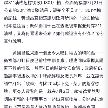
聯311油槽超標後改用301油槽，然而衛福部7月21日
公布的30批油查驗結果，卻完全不見311、301油槽
的記錄，黃國昌直指這說明政府所謂的「全面檢驗」
根本是謊言；既然衛福部已在查廠後掌握並封存311
油槽，又為何遲遲未公布？如何確認沒有外流？迄今
毫無說明。
黃國昌也揭露一個更令人瞠目結舌的時間點——
衛福部7月1日便已前往中聯查廠，理應同時掌握其隱
匿不報的情況，然而4日的關鍵食安會議，政府卻仍
邀請事後遭收押的中聯總經理及廠長列席，並在該會
議中訂出「致癌油占比20%以下免下架」的荒謬標
準。更令人震驚的是，就在7月3日，賴清德竟然與
隱匿不報的中聯董事長一起出席寵物展，公開為民進
黨新北市長參選人蘇巧慧助選拉抬，黃國昌直問：