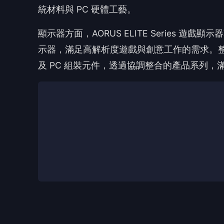
🎯 
👍
讚
還
商傳媒