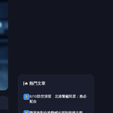
路16天就爆爭議
礁警查獲詐團車手 民眾致函礁溪分
5
局表達感謝
📰 同分類文章
未來日常×樂齡臺北 打造高齡
宜居城市新日常 臺北館亮相高
齡健康產業博覽會
關鍵營養精準到位 桂冠營養研
究室高齡展登場 年度新品「菠
菜雞胸肉義大利麵」首次亮相
免費試吃 現場下單再抽萬元廚
餘機