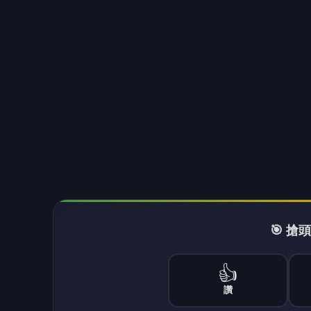
商
查看更多文章 →
NEXT
AI房產搜尋平台HouseMe.ai進軍美
向下繼續閱讀
AI房產搜尋平台HouseM
商
商傳媒
2026-08-06 11:52:29
商傳媒
｜簡明心／綜合外電報導