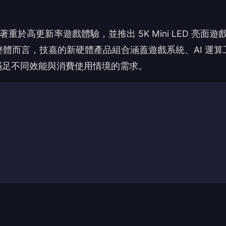
搶頭香！這篇你的反應？
😮
❤️
哇
愛
沒有人反應，當第一個!