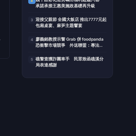
術。
主
組