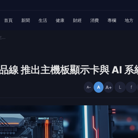
首頁
新聞
生活
健康
財經
消費
專欄
地方
..
品線 推出主機板顯示卡與 AI 系
A+
L
f
A
A−