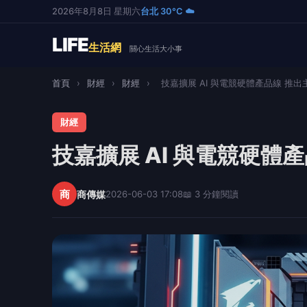
2026年8月8日 星期六
台北 30°C ☁️
LIFE
生活網
關心生活大小事
首頁
›
財經
›
財經
›
技嘉擴展 AI 與電競硬體產品線 推出主.
財經
技嘉擴展 AI 與電競硬體產
商
商傳媒
2026-06-03 17:08
📖 3 分鐘閱讀