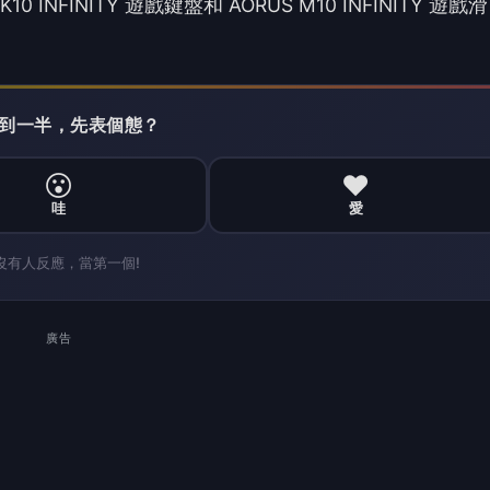
廣告
於本地開發與裝置端處理，而非僅依賴雲端服務。其 AI 
，搭配彈性的 GPU 選擇工具，支援本地端模型開發及 AI 工作
已整合至 AI 遊戲筆記型電腦中，能協助遊戲、生產力及內