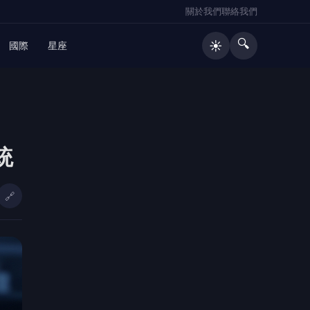
關於我們
聯絡我們
🔍
☀️
國際
星座
🔥 熱門文章
統
8/10防空演習 北港警籲民眾：務必
1
配合
🔗
魏平政彰化造勢喊出福利超越六都
2
承諾承接王惠美施政基礎再升級
迎接父親節 全國大飯店 推出7777元起
3
包廂桌宴、麻芛主題饗宴
廖義銘教授示警 Grab 併 foodpanda
4
恐衝擊市場競爭 外送聯盟：專法上