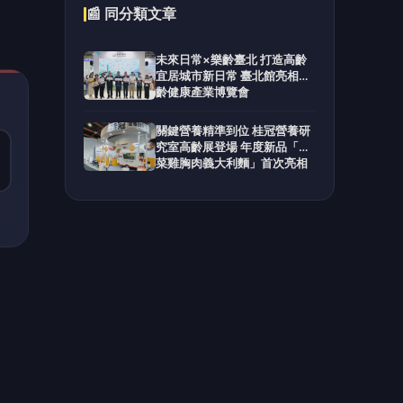
生
負載
容創