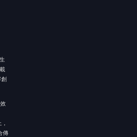
理效
。
上，
合傳
戲顯
工具