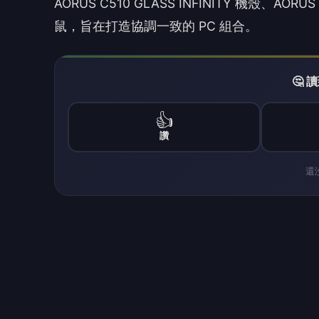
技嘉也積極拓展人工智慧（AI）運算產品，專注
態系統包含 AI TOP 系統與 AI BOX 硬體
測試。此外，技嘉強調其 GiMATE 智能代理
作等任務，統籌軟硬體資源。