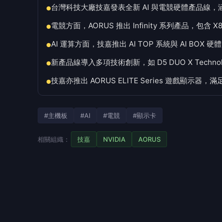
台灣科技大廠技嘉發表全新 AI 與電競硬體產品線，
●
電競方面，AORUS 推出 Infinity 系列產品，包含 X8
●
AI 運算方面，技嘉推出 AI TOP 系統與 AI BO
●
新產品線導入多項技術創新，如 D5 DUO X Technology
●
技嘉亦推出 AORUS ELITE Series 遊戲顯
●
#主機板
#AI
#電競
#顯示卡
相關組織：
技嘉
NVIDIA
AORUS
商傳媒
｜責任編輯／綜合外電報導
台灣科技大廠技嘉（GIGABYTE）近期發表了全新的 
題，推出多款新產品與設計理念，涵蓋主機板、
裝使用者。此舉亦為技嘉在產品開發史上的重