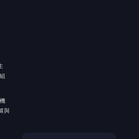
主機
運算與