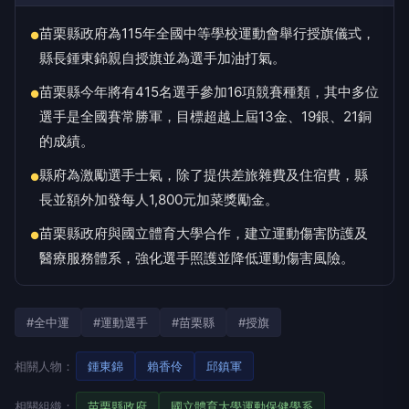
苗栗縣政府為115年全國中等學校運動會舉行授旗儀式，
●
縣長鍾東錦親自授旗並為選手加油打氣。
苗栗縣今年將有415名選手參加16項競賽種類，其中多位
●
選手是全國賽常勝軍，目標超越上屆13金、19銀、21銅
的成績。
縣府為激勵選手士氣，除了提供差旅雜費及住宿費，縣
●
長並額外加發每人1,800元加菜獎勵金。
苗栗縣政府與國立體育大學合作，建立運動傷害防護及
●
醫療服務體系，強化選手照護並降低運動傷害風險。
#全中運
#運動選手
#苗栗縣
#授旗
相關人物：
鍾東錦
賴香伶
邱鎮軍
相關組織：
苗栗縣政府
國立體育大學運動保健學系