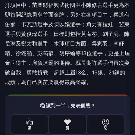
打項目中，苗栗縣福興武術國中小陳修吾選手更為本
縣首開紀錄勇奪首面金牌，另外在各項目中，柔道有
缶鼐．卡瓦斯選手及陳以娟選手；角力有拉娃．斐束
選手與黃俊瑋選手；田徑則包括莫宥芩、劉子渝、陳
岳琳及鄭太和選手；木球項目方面，吳家羽、李妤
晴、徐翊涵、彭筠叡、胡序綸等
13
位選手，更是上屆
金牌得主，肩負連霸的期待。縣長期許選手們再次突
破自我，勇敢拚戰，超越上屆
13
金、
19
銀、
21
銅的
成績，為自己與苗栗贏得最高榮耀。
🤔 讀到一半，先表個態？
👍
❤️
😡
讚
愛
怒