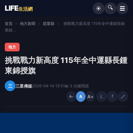
LIFE
🔍
☰
☀️
生活網
首頁
›
地方新聞
›
苗栗縣
›
挑戰戰力新高度 115年全中運縣長鍾
東錦...
地方
挑戰戰力新高度 115年全中運縣長鍾
東錦授旗
三
三星傳媒
2026-04-14 13:51
📖 3 分鐘閱讀
A+
L
f
🔗
A
A−