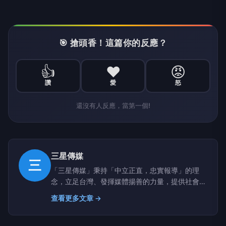
🎯 搶頭香！這篇你的反應？
👍
❤️
😡
讚
愛
怒
還沒有人反應，當第一個!
三星傳媒
三
「三星傳媒」秉持「中立正直，忠實報導」的理
念，立足台灣、發揮媒體揚善的力量，提供社會積
極與正向的影響。 周易•繫辭提及「在天成象」，
查看更多文章 →
「三星」提供滿天星斗中指引的方向，三星拱照呈
現吉象也象徵著喜慶與祈福。 「三星傳媒」以宏
觀的角度，即時掌握生活、社會、地方、旅遊、文