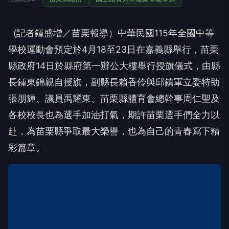
(
記者鍾盛增／苗栗報導）
中華民國
115
年全國中等
學校運動會預定於
4
月
18
至
23
日在嘉義縣舉行，苗栗
縣政府
14
日於縣府第一辦公大樓舉行授旗儀式，由縣
長鍾東錦親自授旗，副縣長賴香伶與邱鎮軍立委特助
張朋輝、議員禹耀東、苗栗縣體育會總幹事周仁聖及
各校校長也為選手加油打氣，期許苗栗選手們全力以
赴，為苗栗縣爭取最大榮譽，也為自己的青春寫下精
彩篇章。