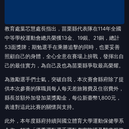
教育處葉芯慧處長指出，苗栗縣代表隊在
114
年全國
中等學校運動會總共榮獲
13
金、
19
銀、
21
銅，總計
53
面獎牌；期勉選手在乘勝追擊的同時，也要妥善
照顧自己的身體，全心全意在賽場上拚戰，發揮出自
己的最佳實力，為自己及也為苗栗縣爭取最高榮耀。
為激勵選手們士氣，突破自我，本次賽會縣府除了提
供本次參賽的隊職員每人每天差旅雜費及住宿費外，
縣長並額外加發加菜獎勵金，每位新臺幣
1,800
元，
表達對這此比賽的關懷與支持。
此外，本年度縣府持續與國立體育大學運動保健學系