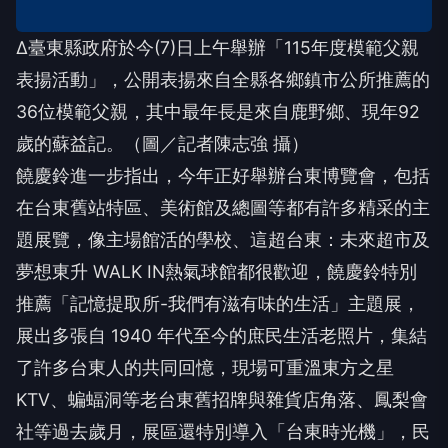
∆臺東縣政府於今(7)日上午舉辦「115年度模範父親
表揚活動」，公開表揚來自全縣各鄉鎮市公所推薦的
36位模範父親，其中最年長是來自鹿野鄉、現年92
歲的蘇益記。（圖／記者陳志強 攝）
饒慶鈴進一步指出，今年正好舉辦台東博覽會，包括
在台東舊站特區、美術館及總圖等都有許多精采的主
題展覽，像主場館活的學校、這超台東：未來超市及
夢想東升 WALK IN熱氣球館都很歡迎，饒慶鈴特別
推薦「記憶提取所-我們有滋有味的生活」主題展，
展出多張自 1940 年代至今的庶民生活老照片，集結
了許多台東人的共同回憶，現場可重溫東方之星
KTV、蝙蝠洞等老台東舊招牌與雜貨店角落、鳳梨會
社等過去歲月，展區還特別導入「台東時光機」，民