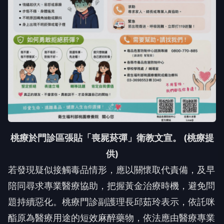
桃療於門診區張貼「喪屍菸彈」衛教文宣。 (桃療提
供)
若發現疑似接觸毒品情形，應以關懷取代責備，及早
陪同尋求專業醫療協助，把握黃金治療時機，避免問
題持續惡化。桃療門診副護理長邱茹玲表示，依託咪
酯原為醫療用途的短效麻醉藥物，依法應由醫療專業