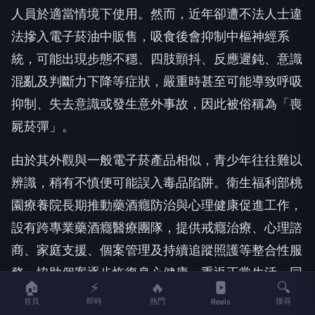
人員於適當情境下使用。然而，近年卻遭不法人士違
法摻入電子菸油中販售，吸食後會抑制中樞神經系
統，可能出現步態不穩、四肢顫抖、反應遲鈍、意識
混亂及判斷力下降等症狀，嚴重時甚至可能導致呼吸
抑制、失去意識或發生意外事故，因此被俗稱為「喪
屍菸彈」。
由於其外觀與一般電子菸產品相似，青少年往往難以
辨識，稍有不慎便可能誤入毒品陷阱。衛生福利部桃
園療養院長期推動藥酒癮防治與心理健康促進工作，
設有跨專業藥酒癮醫療團隊，提供戒癮治療、心理諮
商、家庭支援、個案管理及持續追蹤照護等整合性服
務，協助個案逐步恢復身心健康、重返正常生活。同
🏠
⚡
🔥
🔍
時持續深入校園及社區辦理反毒宣導，透過毒品危害
首頁
即時
熱門
搜尋
Reels