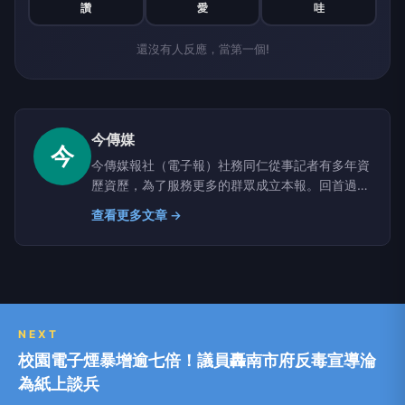
讚
愛
哇
還沒有人反應，當第一個!
今傳媒
今
今傳媒報社（電子報）社務同仁從事記者有多年資
歷資歷，為了服務更多的群眾成立本報。回首過去
歷年來，承蒙社會大眾的支持與鼓勵，無限的感
查看更多文章 →
激，全體的同仁也深表謝意，讓讀者更便利知道每
天社會上所發生的大小新聞與常識。
NEXT
校園電子煙暴增逾七倍！議員轟南市府反毒宣導淪
為紙上談兵