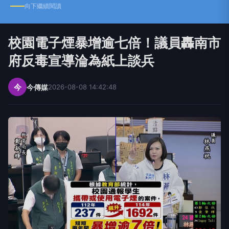
向下繼續閱讀
校園電子煙暴增逾七倍！議員轟南市
府反毒宣導淪為紙上談兵
今
今傳媒
2026-08-08 14:42:48