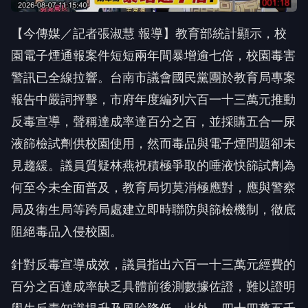
【今傳媒／記者張淑慧 報導】教育部統計顯示，校
園電子煙通報案件短短兩年間暴增逾七倍，校園毒害
警訊已全線拉響。台南市議會國民黨團於教育局專案
報告中嚴詞抨擊，市府年度編列六百一十三萬元推動
反毒宣導，聲稱達成率達百分之百，並採購五合一尿
液篩檢試劑供校園使用，然而毒品與電子煙問題卻未
見趨緩。議員質疑林燕祝積極爭取的唾液快篩試劑為
何至今未全面普及，教育局切莫消極應對，應與警察
局及衛生局等跨局處建立即時聯防與篩檢機制，徹底
阻絕毒品入侵校園。
針對反毒宣導成效，議員指出六百一十三萬元經費的
百分之百達成率缺乏具體前後測數據佐證，難以證明