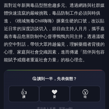
面對近年新興毒品型態愈趨多元、透過網路與社群媒
體快速流竄的嚴峻挑戰，毒品防制工作必須與時俱
進，《桃城無毒Chill嗨嗨》摒棄生硬的口號，改以貼
近日常的深度訪談切入，節目由主持人月月，攜手嘉
義市毒品危害防制中心督導鴨鴨共同主持，透過溫暖
的空中對話，帶領大眾跨越偏見，理解藥癮者背後的
心理、家庭與社會交織因素，進而傳遞「陪伴與包容
能賦予戒癮者重返社會力量」的核心理念。
🤔 讀到一半，先表個態？
👍
❤️
😮
讚
愛
哇
還沒有人反應，當第一個!