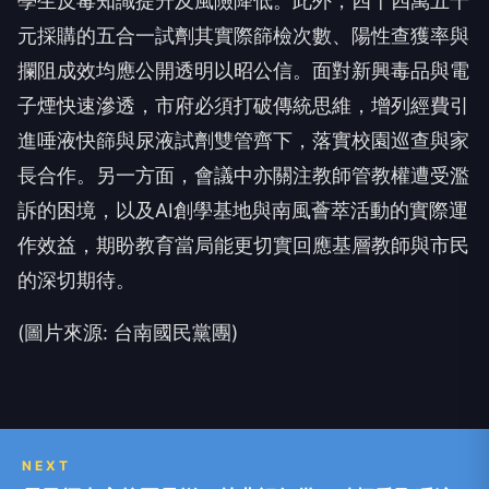
學生反毒知識提升及風險降低。此外，四十四萬五千
元採購的五合一試劑其實際篩檢次數、陽性查獲率與
攔阻成效均應公開透明以昭公信。面對新興毒品與電
子煙快速滲透，市府必須打破傳統思維，增列經費引
進唾液快篩與尿液試劑雙管齊下，落實校園巡查與家
長合作。另一方面，會議中亦關注教師管教權遭受濫
訴的困境，以及AI創學基地與南風薈萃活動的實際運
作效益，期盼教育當局能更切實回應基層教師與市民
的深切期待。
(圖片來源: 台南國民黨團)
NEXT