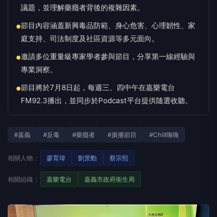
議題，並理解藥癮者背後的複雜因素。
節目內容涵蓋新興毒品防範、身心危害、心理韌性、家
●
庭支持、司法制度及社區資源等多元面向。
邀請多位重量級專家學者參與節目，分享第一線經驗與
●
專業洞察。
節目將於7月8日起，每週三、四中午在嘉樂電台
●
FM92.3播出，並同步於Podcast平台提供隨選收聽。
#嘉義
#反毒
#藥癮者
#廣播節目
#Chill嗨嗨
相關人物：
廖育瑋
劉景勳
蔡宗熙
相關組織：
嘉樂電台
嘉義市政府衛生局