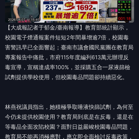
【大成報記者于郁金/臺南報導】教育部統計顯示，
校園電子煙通報案件短短2年間暴增逾7倍，校園毒
害警訊早已全面響起；臺南市議會國民黨團在教育局
專案報告中痛批，市府115年度編列613萬元辦理反
毒宣導，宣稱達成率100%，並採購五合一尿液篩檢
試劑提供學校使用，但校園毒品問題卻持續惡化。
林燕祝議員指出，她積極爭取唾液快篩試劑，為何至
今仍未提供校園使用？教育局到底是在反毒，還是在
等毒品全面攻陷校園？面對日益嚴峻校園毒品問題，
教育局不能再消極應對，應立即全面檢討反毒政策，