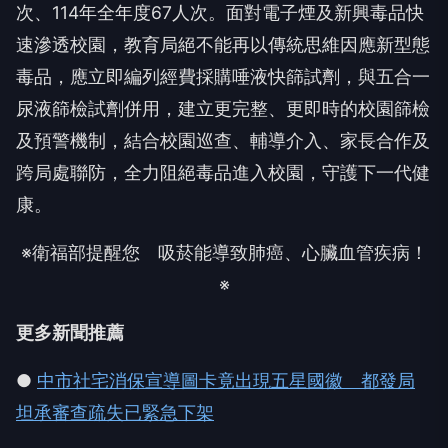
次、114年全年度67人次。面對電子煙及新興毒品快
速滲透校園，教育局絕不能再以傳統思維因應新型態
毒品，應立即編列經費採購唾液快篩試劑，與五合一
尿液篩檢試劑併用，建立更完整、更即時的校園篩檢
及預警機制，結合校園巡查、輔導介入、家長合作及
跨局處聯防，全力阻絕毒品進入校園，守護下一代健
康。
※衛福部提醒您 吸菸能導致肺癌、心臟血管疾病！
※
更多新聞推薦
●
中市社宅消保宣導圖卡竟出現五星國徽 都發局
坦承審查疏失已緊急下架