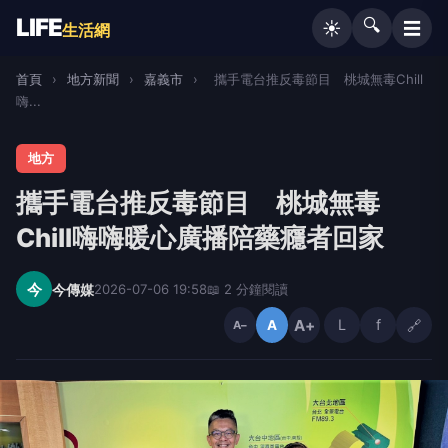
LIFE
🔍
☰
☀️
生活網
首頁
›
地方新聞
›
嘉義市
›
攜手電台推反毒節目 桃城無毒Chill
嗨...
地方
攜手電台推反毒節目 桃城無毒
Chill嗨嗨暖心廣播陪藥癮者回家
今
今傳媒
2026-07-06 19:58
📖 2 分鐘閱讀
A+
L
f
🔗
A
A−