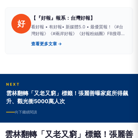
【『好報』報系：台灣好報】
好
看好報 • 有好報• 新媒體5.0 • 最優質報！《#台
灣好報》《#兩岸好報》《好報粉絲團》FB搜尋；
Yahoo、PChome、LIFE新聞、yamnews、
查看更多文章 →
owlnews也看得到
NEXT
雲林翻轉「又老又窮」標籤！張麗善曝家庭所得飆
升、觀光衝5000萬人次
向下繼續閱讀
雲林翻轉「又老又窮」標籤！張麗善