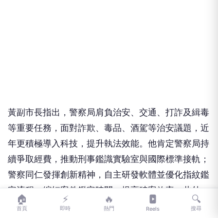
黃副市長指出，警察局肩負治安、交通、打詐及緝毒
等重要任務，面對詐欺、毒品、酒駕等治安議題，近
年更積極導入科技，提升執法效能。他肯定警察局持
續爭取經費，推動刑事鑑識實驗室與國際標準接軌；
警察同仁發揮創新精神，自主研發軟體並優化指紋鑑
定流程，縮短案件鑑定時間、提高破案效率。此外，
🏠
⚡
🔥
🔍
無人機除可應用於刑事偵查，也能支援災害應變、大
首頁
即時
熱門
搜尋
Reels