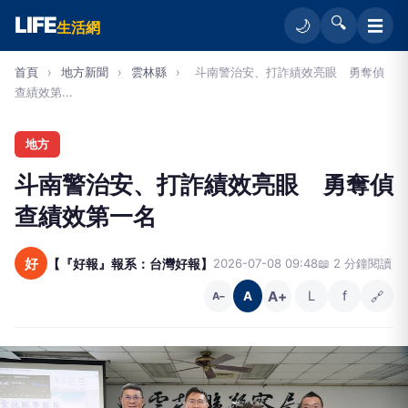
LIFE
🔍
☰
🌙
生活網
首頁
›
地方新聞
›
雲林縣
›
斗南警治安、打詐績效亮眼 勇奪偵
查績效第...
地方
斗南警治安、打詐績效亮眼 勇奪偵
查績效第一名
好
【『好報』報系：台灣好報】
2026-07-08 09:48
📖 2 分鐘閱讀
A+
L
f
🔗
A
A−