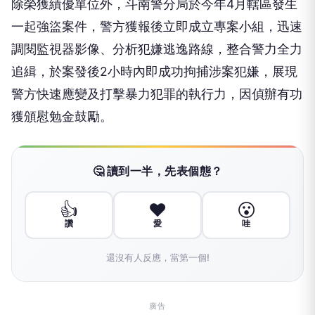
除榮獲績優單位外，斗南警分局於今年4月轄區發生
一起強盜案件，警方獲報後立即成立專案小組，迅速
調閱監視器影像、分析犯嫌逃逸路線，整合警力全力
追緝，於案發後2小時內即成功拘捕涉案犯嫌，展現
警方快速應變及打擊暴力犯罪的執行力，因偵辦有功
獲頒慰勉金鼓勵。
🤔 讀到一半，先表個態？
👍
❤️
😮
讚
愛
哇
還沒有人反應，當第一個!
廣告