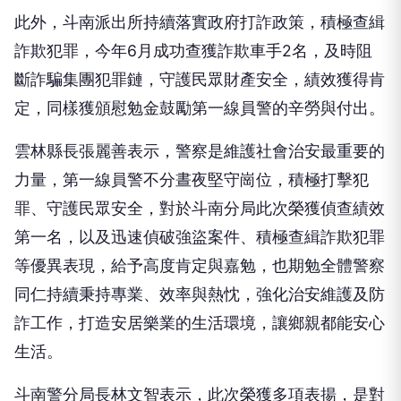
此外，斗南派出所持續落實政府打詐政策，積極查緝
詐欺犯罪，今年6月成功查獲詐欺車手2名，及時阻
斷詐騙集團犯罪鏈，守護民眾財產安全，績效獲得肯
定，同樣獲頒慰勉金鼓勵第一線員警的辛勞與付出。
雲林縣長張麗善表示，警察是維護社會治安最重要的
力量，第一線員警不分晝夜堅守崗位，積極打擊犯
罪、守護民眾安全，對於斗南分局此次榮獲偵查績效
第一名，以及迅速偵破強盜案件、積極查緝詐欺犯罪
等優異表現，給予高度肯定與嘉勉，也期勉全體警察
同仁持續秉持專業、效率與熱忱，強化治安維護及防
詐工作，打造安居樂業的生活環境，讓鄉親都能安心
生活。
斗南警分局長林文智表示，此次榮獲多項表揚，是對