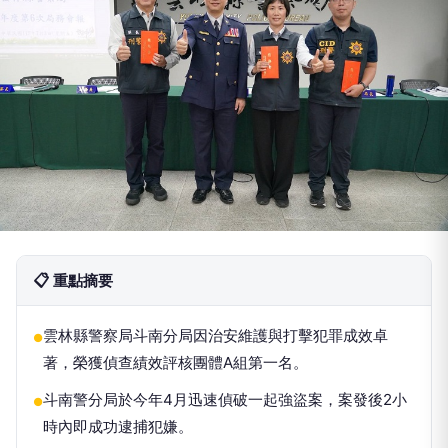
📋 重點摘要
雲林縣警察局斗南分局因治安維護與打擊犯罪成效卓
●
著，榮獲偵查績效評核團體A組第一名。
斗南警分局於今年4月迅速偵破一起強盜案，案發後2小
●
時內即成功逮捕犯嫌。