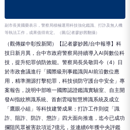
副市長黃國榮表示，警察局積極運用科技強化鑑識、打詐及無人機
等執法工作，成果值得肯定。（圖/記者廖妙茜翻攝）
（觀傳媒中彰投新聞）【記者廖妙茜/台中報導】科
技日新月異，台中市政府警察局持續導入AI與數位科
技，提升犯罪偵防效能。警察局長吳敬田今（4）日
於市政會議進行「國際級刑事鑑識與AI前沿數位應
用，精準溯源打擊犯罪，科技偵防守護台中安全」專
案報告，說明中部唯一國際認證鑑識實驗室、自主開
發AI指紋辨識系統、首創雲端智慧辨識系統及成立
「鷹眼小組」等科技建警成果；打詐工作則從「識
詐、阻詐、防詐、懲詐」四大面向推進，迄今已成功
攔阻民眾被害款項近7億元，並連續6年獲中央評鑑