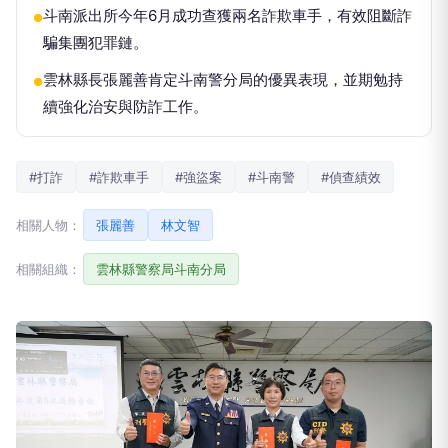
斗南派出所今年6月成功查獲兩名詐欺車手，有效阻斷詐
●
騙集團犯罪鏈。
雲林縣長張麗善肯定斗南警分局的優異表現，並期勉持
●
續強化治安與防詐工作。
#打詐
#詐欺車手
#強盜案
#斗南警
#偵查績效
相關人物：
張麗善
林文智
相關組織：
雲林縣警察局斗南分局