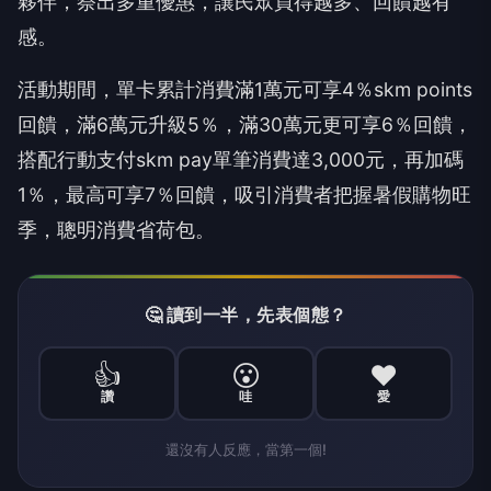
夥伴，祭出多重優惠，讓民眾買得越多、回饋越有
感。
活動期間，單卡累計消費滿1萬元可享4％skm points
回饋，滿6萬元升級5％，滿30萬元更可享6％回饋，
搭配行動支付skm pay單筆消費達3,000元，再加碼
1％，最高可享7％回饋，吸引消費者把握暑假購物旺
季，聰明消費省荷包。
🤔 讀到一半，先表個態？
👍
😮
❤️
讚
哇
愛
還沒有人反應，當第一個!