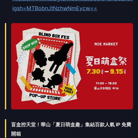
igsh=MTBobnJtNzhwNmEycw==
盲盒控天堂！華山「夏日萌盒趣」集結百款人氣 IP 免費
開箱