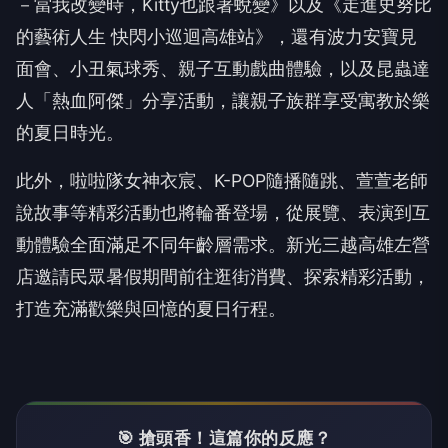
－當我改變時，Kitty也跟著蛻變》以及《走進史努比
的藝術人生 快閃小巡迴高雄站》，還有波力安寶見
面會、小丑氣球秀、親子互動戲曲體驗，以及昆蟲達
人「熱血阿傑」分享活動，讓親子族群享受寓教於樂
的夏日時光。
此外，啦啦隊女神衣宸、K-POP隨播隨跳、萱萱老師
說故事等精彩活動也將輪番登場，從展覽、表演到互
動體驗全面滿足不同年齡層需求。新光三越高雄左營
店邀請民眾暑假期間前往逛街消費、探索精彩活動，
打造充滿歡樂與回憶的夏日行程。
🎯 搶頭香！這篇你的反應？