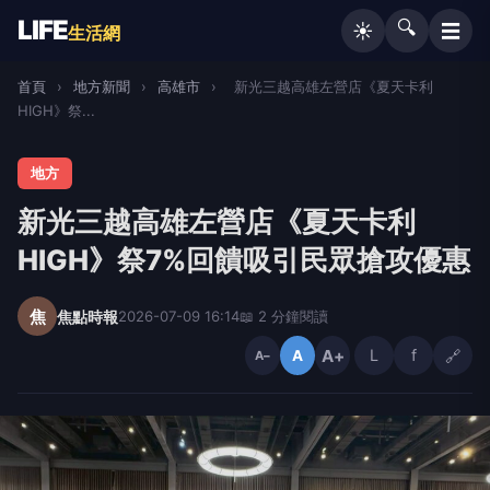
LIFE
🔍
☰
☀️
生活網
首頁
›
地方新聞
›
高雄市
›
新光三越高雄左營店《夏天卡利
HIGH》祭...
地方
新光三越高雄左營店《夏天卡利
HIGH》祭7%回饋吸引民眾搶攻優惠
焦
焦點時報
2026-07-09 16:14
📖 2 分鐘閱讀
A+
L
f
🔗
A
A−