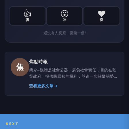
👍
😮
❤️
讚
哇
愛
還沒有人反應，當第一個!
焦點時報
焦
簡介~媒體是社會公器，肩負社會責任，目的在監
督政府、提供民眾知的權利，並進一步關懷弱勢、
實現社會正義；職責就是實現媒體的社會責任。因
查看更多文章 →
此，我們結合了一群志同道合的朋友，共同決心付
出一己綿薄之力，竭盡所能的為社會服務，以「焦
點時報」為名，徹底顛覆報業傳統，確實奉行「知
無不言、言無不盡」以「鐵肩擔道義、執筆如執
刀」的精神為宗旨，以社會脈動和民意主流為依
歸，讓社會大眾真正的擁有「知」的權利。
NEXT