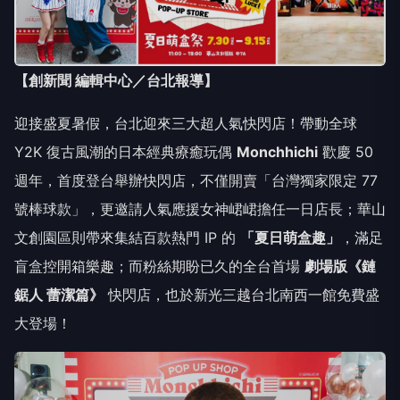
【創新聞 編輯中心／台北報導】
迎接盛夏暑假，台北迎來三大超人氣快閃店！帶動全球
Y2K 復古風潮的日本經典療癒玩偶
Monchhichi
歡慶 50
週年，首度登台舉辦快閃店，不僅開賣「台灣獨家限定 77
號棒球款」，更邀請人氣應援女神峮峮擔任一日店長；華山
文創園區則帶來集結百款熱門 IP 的
「夏日萌盒趣」
，滿足
盲盒控開箱樂趣；而粉絲期盼已久的全台首場
劇場版《鏈
鋸人 蕾潔篇》
快閃店，也於新光三越台北南西一館免費盛
大登場！