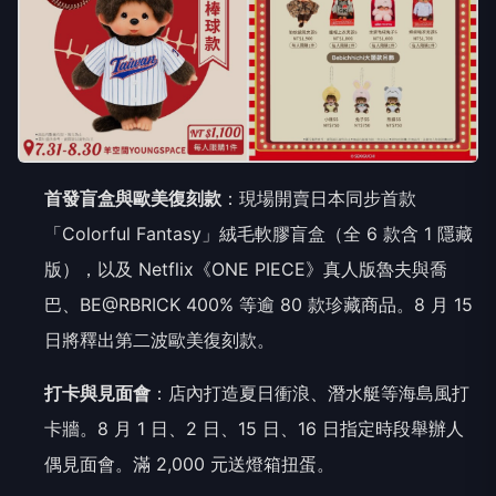
首發盲盒與歐美復刻款
：現場開賣日本同步首款
「Colorful Fantasy」絨毛軟膠盲盒（全 6 款含 1 隱藏
版），以及 Netflix《ONE PIECE》真人版魯夫與喬
巴、BE@RBRICK 400% 等逾 80 款珍藏商品。8 月 15
日將釋出第二波歐美復刻款。
打卡與見面會
：店內打造夏日衝浪、潛水艇等海島風打
卡牆。8 月 1 日、2 日、15 日、16 日指定時段舉辦人
偶見面會。滿 2,000 元送燈箱扭蛋。