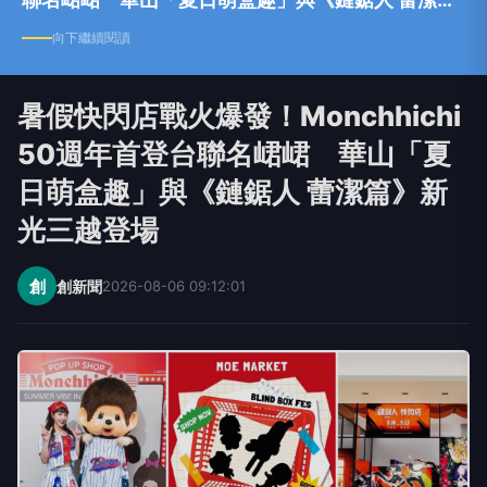
篇》新光三越登場
向下繼續閱讀
暑假快閃店戰火爆發！Monchhichi
50週年首登台聯名峮峮 華山「夏
日萌盒趣」與《鏈鋸人 蕾潔篇》新
光三越登場
創
創新聞
2026-08-06 09:12:01