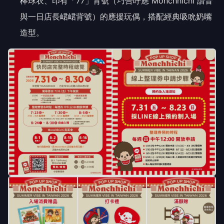
棒球衣、印有「77」背號（巧合呼應 Monchhichi 諧音
與一日店長峮峮背號）的應援玩偶，搭配經典吸吮奶嘴
造型。