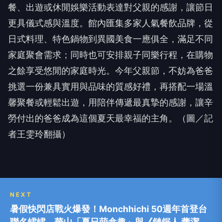
餐、出遊或休閒娛樂活動表達對父親的感謝，讓節日
更具儀式感與溫度。館內匯集多家人氣餐飲品牌，從
日式料理、特色鍋物到異國美食一應俱全，滿足不同
家庭聚會需求；同時也可安排親子同樂行程，在購物
之餘享受悠閒的家庭時光。今年父親節，不妨為爸爸
挑選一份兼具實用與品味的質感好禮，再搭配一場溫
馨聚餐或輕鬆出遊，用陪伴傳遞最真摯的感謝，讓辛
勞付出的爸爸成為這個夏天最幸福的主角。（圖／記
者王雯玲翻攝）
NEXT
暑假快閃店戰火爆發！Monchhichi 50週年首登台
聯名峮峮 華山「夏日萌盒趣」與《鏈鋸人 蕾潔