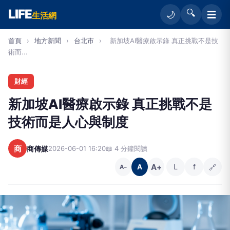
LIFE
🔍
☰
🌙
生活網
首頁
›
地方新聞
›
台北市
›
新加坡AI醫療啟示錄 真正挑戰不是技
術而...
財經
新加坡AI醫療啟示錄 真正挑戰不是
技術而是人心與制度
商
商傳媒
2026-06-01 16:20
📖 4 分鐘閱讀
A+
L
f
🔗
A
A−