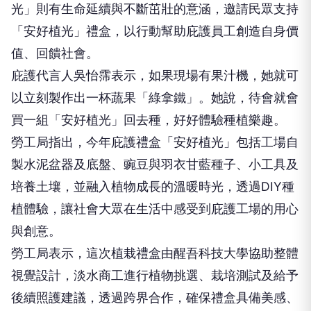
光」則有生命延續與不斷茁壯的意涵，邀請民眾支持
「安好植光」禮盒，以行動幫助庇護員工創造自身價
值、回饋社會。
庇護代言人吳怡霈表示，如果現場有果汁機，她就可
以立刻製作出一杯蔬果「綠拿鐵」。她說，待會就會
買一組「安好植光」回去種，好好體驗種植樂趣。
勞工局指出，今年庇護禮盒「安好植光」包括工場自
製水泥盆器及底盤、豌豆與羽衣甘藍種子、小工具及
培養土壤，並融入植物成長的溫暖時光，透過DIY種
植體驗，讓社會大眾在生活中感受到庇護工場的用心
與創意。
勞工局表示，這次植栽禮盒由醒吾科技大學協助整體
視覺設計，淡水商工進行植物挑選、栽培測試及給予
後續照護建議，透過跨界合作，確保禮盒具備美感、