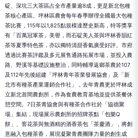
碇、深坑三大茶區占全市產量逾8成，更是新北包種
茶核心產區。坪林區農會每年春季辦理全國最大包種
茶比賽，115年以1,825點規模達歷史新高，特等獎享
有「百萬冠軍茶」美譽，而石碇美人茶與坪林香韻紅
茶等夏季特色茶，亦以獨特清甜香氣廣受好評。市府
透過比賽茶評鑑及多元展售通路拓展市場，並投入農
路、野溪等基礎設施整治，同時輔導返鄉茶農於107
及112年先後組建「坪林青年茶業發展協會」及「新
北市有種茶產業運銷合作社」，去年青農更於坪林成
立新北首間農創所，作為食農教育基地並提供茶餐休
憩空間。7日茶青協會與有種茶合作社於「協德聚
場」集結，現場展示農創所的招牌茶點「包樂Q
餅」、窨花茶與無酒精的酒香茶包「茶慶酒」，將創
意融入包種茶香，展現凝聚青農團隊力量的創生成