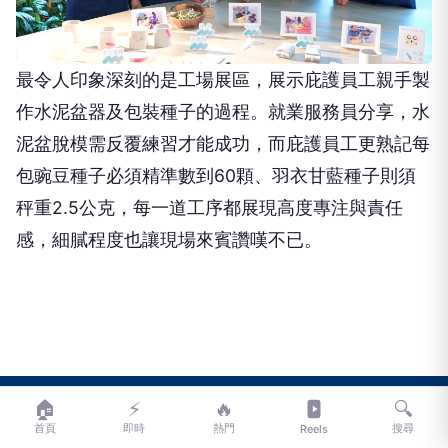
最令人印象深刻的是工場展區，展示庇護員工親手製
作水泥盆器及包裝種子的過程。就業服務員分享，水
泥盆脫模需反覆練習才能成功，而庇護員工更熟記每
包豌豆種子必須精準數到60顆、羽衣甘藍種子則須
秤重2.5公克，每一道工序都展現高度專注與責任
感，細膩程度也讓現場來賓讚嘆不已。
🏠
⚡
🔥
🔍
NEXT
首頁
即時
熱門
搜尋
Reels
新北庇護禮《安好植光》登場 療癒植栽兼具食用