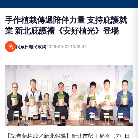
手作植栽傳遞陪伴力量 支持庇護就
業 新北庇護禮《安好植光》登場
民
民眾日報民眾網
2026-08-07 16:19:41
【記者葉柏成／新北報導】新北市勞工局今〈7〉日