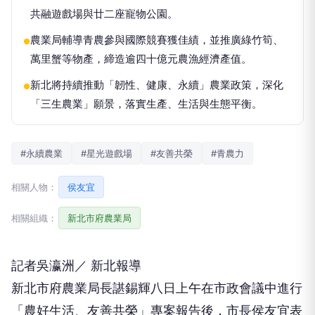
共融遊戲場與廿二座寵物公園。
農業局輔導青農參與國際競賽獲佳績，並推廣綠竹筍、
●
萬里蟹等物產，締造逾四十億元農漁經濟產值。
新北將持續推動「韌性、健康、永續」農業政策，深化
●
「三生農業」願景，落實生產、生活與生態平衡。
#永續農業
#星光遊戲場
#友善共榮
#青農力
相關人物：
侯友宜
相關組織：
新北市府農業局
記者吳瀛洲／ 新北報導
新北市府農業局長諶錫輝八日上午在市政會議中進行
「農好生活、友善共榮」專案報告後，市長侯友宜表