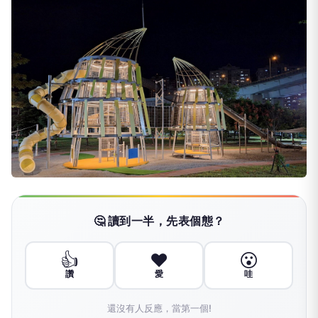
🤔 讀到一半，先表個態？
👍
❤️
😮
讚
愛
哇
還沒有人反應，當第一個!