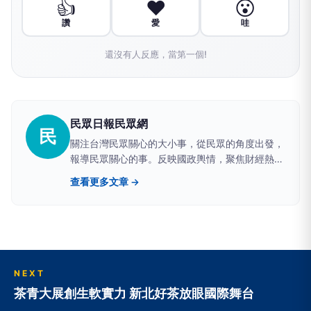
👍
❤️
😮
讚
愛
哇
還沒有人反應，當第一個!
民眾日報民眾網
民
關注台灣民眾關心的大小事，從民眾的角度出發，
報導民眾關心的事。反映國政輿情，聚焦財經熱
點，堅持與網路上的鄉民，與馬路上的市民站在一
查看更多文章 →
起。
NEXT
茶青大展創生軟實力 新北好茶放眼國際舞台