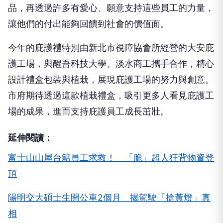
品，再透過許多有愛心、願意支持這些員工的力量，
讓他們的付出能夠回饋到社會的價值面。
今年的庇護禮特別由新北市視障協會所經營的大安庇
護工場，與醒吾科技大學、淡水商工攜手合作，精心
設計禮盒包裝與植栽，展現庇護工場的努力與創意。
市府期待透過這款植栽禮盒，吸引更多人看見庇護工
場的成果，進而支持庇護員工成長茁壯。
延伸閱讀：
富士山山屋台籍員工求救！ 「脆」超人狂背物資登
頂
陽明交大碩士生開公車2個月 揭駕駛「搶黃燈」真
相