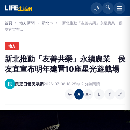
LIFE
🔍
☰
🌙
生活網
首頁
›
地方新聞
›
新北市
›
新北推動「友善共榮」永續農業 侯
友宜宣布...
地方
新北推動「友善共榮」永續農業 侯
友宜宣布明年建置10座星光遊戲場
民
民眾日報民眾網
2026-07-08 18:25
📖 2 分鐘閱讀
A+
L
f
🔗
A
A−