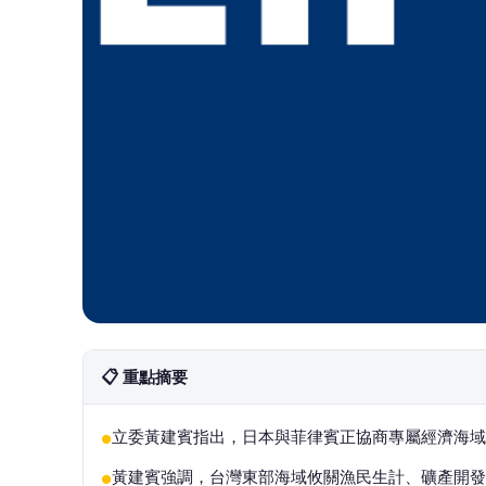
📋 重點摘要
立委黃建賓指出，日本與菲律賓正協商專屬經濟海域
●
黃建賓強調，台灣東部海域攸關漁民生計、礦產開發
●