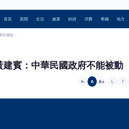
首頁
新聞
生活
健康
財經
消費
專欄
地方
國政...
黃建賓：中華民國政府不能被動
A+
L
f
A
A−