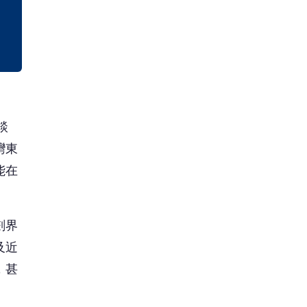
談
灣東
能在
劃界
及近
，甚