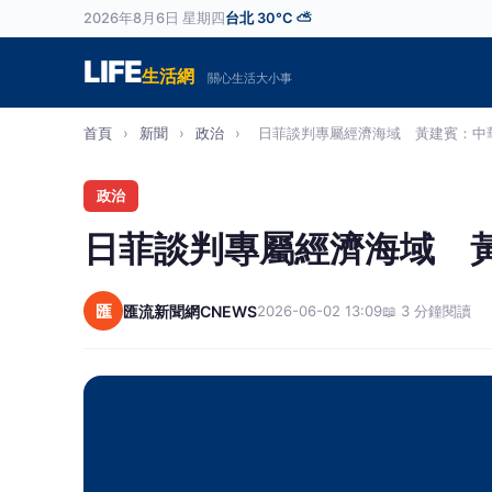
2026年8月6日 星期四
台北 30°C ⛅
LIFE
生活網
關心生活大小事
首頁
›
新聞
›
政治
›
日菲談判專屬經濟海域 黃建賓：中華民
政治
日菲談判專屬經濟海域 
匯
匯流新聞網CNEWS
2026-06-02 13:09
📖 3 分鐘閱讀