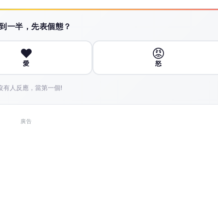
 讀到一半，先表個態？
❤️
😡
愛
怒
沒有人反應，當第一個!
廣告