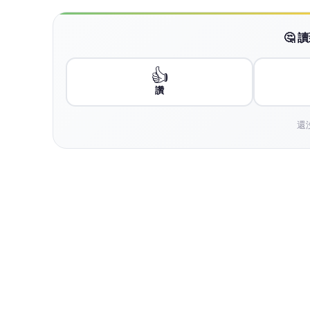
🤔
👍
讚
還