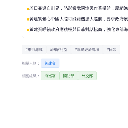
若日菲逕自劃界，恐影響我國漁民作業權益，壓縮漁
●
黃建賓憂心中國大陸可能藉機擴大巡航，要求政府展
●
黃建賓呼籲政府應積極與日菲對話協商，強化東部海
●
#東部海域
#國家利益
#專屬經濟海域
#日菲
相關人物：
黃建賓
相關組織：
海巡署
國防部
外交部