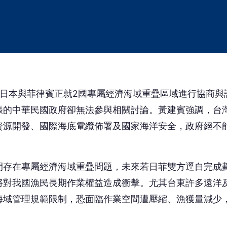
日本與菲律賓正就2國專屬經濟海域重疊區域進行協商與
張的中華民國政府卻無法參與相關討論。黃建賓強調，台
資源開發、國際海底電纜佈署及國家海洋安全，政府絕不
間存在專屬經濟海域重疊問題，未來若日菲雙方逕自完成
將對我國漁民長期作業權益造成衝擊。尤其台東許多遠洋
海域管理規範限制，恐面臨作業空間遭壓縮、漁獲量減少