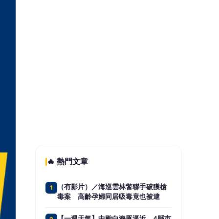
🔥 熱門文章
（有影片）／海巡雲林警聯手破獲槍
1
毒案 高齡孕婦同居吸毒竟也被逮
【一週天氣】中颱白海豚逼近 4縣市