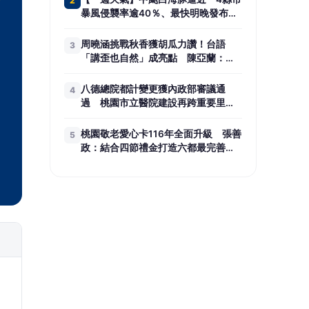
2
暴風侵襲率逾40％、最快明晚發布海
警
周曉涵挑戰秋香獲胡瓜力讚！台語
3
「講歪也自然」成亮點 陳亞蘭：她
不笑場的
八德總院都計變更獲內政部審議通
4
過 桃園市立醫院建設再跨重要里程
碑
桃園敬老愛心卡116年全面升級 張善
5
政：結合四節禮金打造六都最完善長
者照顧