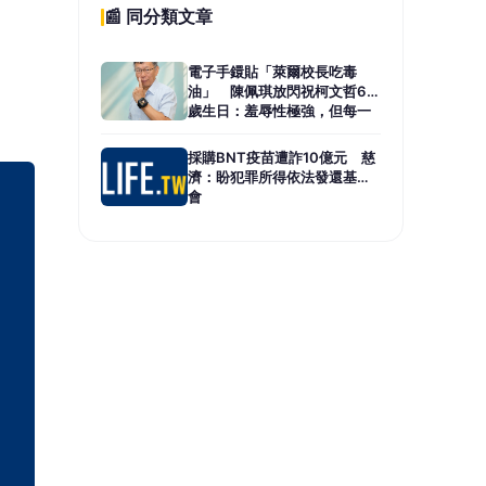
📰 同分類文章
電子手鐶貼「萊爾校長吃毒
油」 陳佩琪放閃祝柯文哲67
歲生日：羞辱性極強，但每一
張都好看
採購BNT疫苗遭詐10億元 慈
濟：盼犯罪所得依法發還基金
會