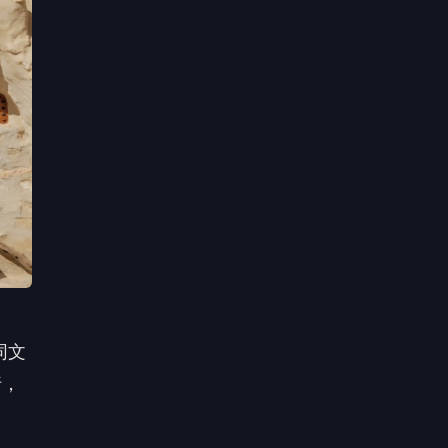
同文
行，