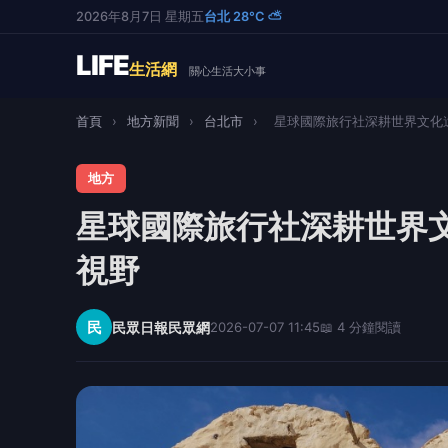
2026年8月7日 星期五
台北 28°C ⛅
LIFE
生活網
關心生活大小事
首頁
›
地方新聞
›
台北市
›
星球國際旅行社深耕世界文化遺產
地方
星球國際旅行社深耕世界
視野
民
民眾日報民眾網
2026-07-07 11:45
📖 4 分鐘閱讀