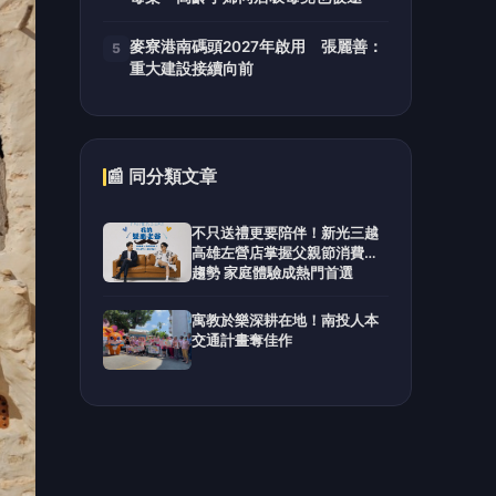
麥寮港南碼頭2027年啟用 張麗善：
5
重大建設接續向前
📰 同分類文章
不只送禮更要陪伴！新光三越
高雄左營店掌握父親節消費新
趨勢 家庭體驗成熱門首選
寓教於樂深耕在地！南投人本
交通計畫奪佳作