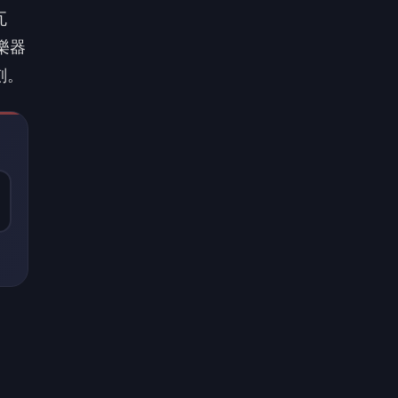
瓦
樂器
刻。