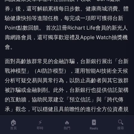
券」後，還可解鎖累積每日步數、健康商城消費、體
驗健康快拍等進階任務，每完成一項即可獲得台新
Point點數回饋。 首次註冊Richart Life會員的新光人
壽網路會員，還可獨享歡迎禮及Apple Watch抽獎機
會。
面對高齡族群常見的金融詐騙，台新銀行展出「台新
戰神模型」（AI防詐模型），運用智能AI技術全天候
分析可疑交易與異常行為，以防止高齡者與其它族群
被詐騙或金融剝削。此外，台新銀行也提供信託架構
的互動牆，協助民眾建立「預立信託」與「跨代傳
承」觀念，可以穩健且具前瞻性的進行全方位資產規
劃。
🏠
⚡
🔥
🔍
首頁
即時
熱門
搜尋
Reels
為協助民眾及早作好醫療預防保障與健康管理佈局，