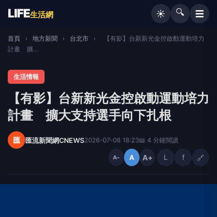
LIFE
🔍
☰
☀️
生活網
首頁
›
地方新聞
›
台北市
›
【有影】台新新光金控啟動運動培力
計畫 擴...
生活情報
【有影】台新新光金控啟動運動培力
計畫 擴大支持選手向下扎根
匯
匯流新聞網CNEWS
2026-07-08 18:23
📖 4 分鐘閱讀
A+
L
f
🔗
A
A−