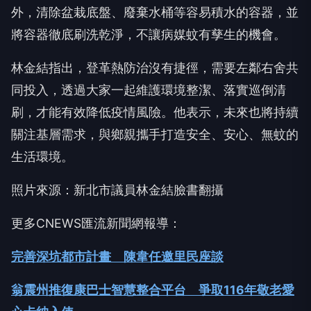
外，清除盆栽底盤、廢棄水桶等容易積水的容器，並
將容器徹底刷洗乾淨，不讓病媒蚊有孳生的機會。
林金結指出，登革熱防治沒有捷徑，需要左鄰右舍共
同投入，透過大家一起維護環境整潔、落實巡倒清
刷，才能有效降低疫情風險。他表示，未來也將持續
關注基層需求，與鄉親攜手打造安全、安心、無蚊的
生活環境。
照片來源：新北市議員林金結臉書翻攝
更多CNEWS匯流新聞網報導：
完善深坑都市計畫 陳韋任邀里民座談
翁震州推復康巴士智慧整合平台 爭取116年敬老愛