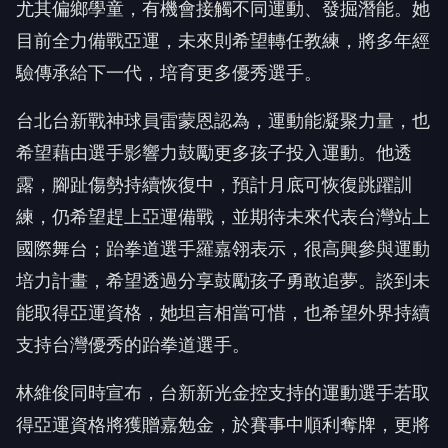
尤其偏鄉學童，有機會接觸不同運動、發掘潛能。她
目前全力備戰亞運，未來則希望轉任教練，將多年經
驗傳承給下一代，培育更多優秀選手。
台北台新戰神球員雷蒙恩認為，運動能凝聚力量，也
希望藉由選手影響力鼓勵更多孩子投入運動。他透
露，腳趾傷勢持續恢復中，預計月底可恢復跳躍訓
練，仍希望趕上亞運備戰，並期待未來代表台灣站上
國際舞台；跆拳道選手羅嘉翎表示，很高興參與運動
培力計畫，希望透過分享鼓勵孩子勇敢追夢。談到未
能取得亞運資格，她坦言相當可惜，也希望外界持續
支持台灣優秀的跆拳道選手。
林維俊同時宣布，台新新光金控支持的運動選手若取
得亞運資格將獲贈嘉勉金，於賽事中順利奪牌，更將