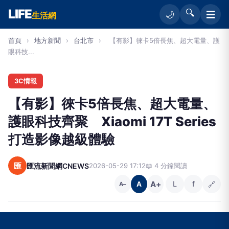
LIFE
🔍
☰
🌙
生活網
首頁
›
地方新聞
›
台北市
›
【有影】徠卡5倍長焦、超大電量、護
眼科技...
3C情報
【有影】徠卡5倍長焦、超大電量、
護眼科技齊聚 Xiaomi 17T Series
打造影像越級體驗
匯
匯流新聞網CNEWS
2026-05-29 17:12
📖 4 分鐘閱讀
A+
L
f
🔗
A
A−