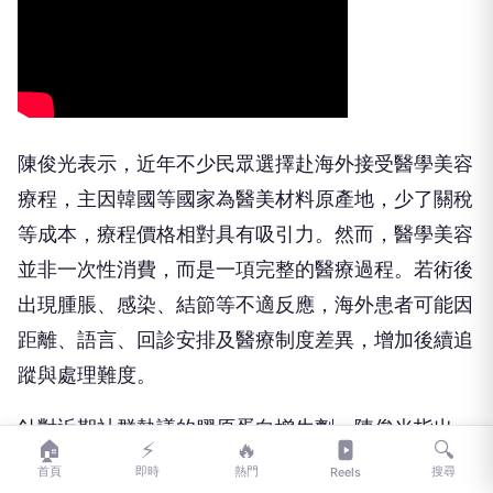
陳俊光表示，近年不少民眾選擇赴海外接受醫學美容
療程，主因韓國等國家為醫美材料原產地，少了關稅
等成本，療程價格相對具有吸引力。然而，醫學美容
並非一次性消費，而是一項完整的醫療過程。若術後
出現腫脹、感染、結節等不適反應，海外患者可能因
距離、語言、回診安排及醫療制度差異，增加後續追
蹤與處理難度。
針對近期社群熱議的膠原蛋白增生劑，陳俊光指出，
🏠
⚡
🔥
🔍
這類療程屬於漸進式治療，通常需要多次評估與調
首頁
即時
熱門
搜尋
Reels