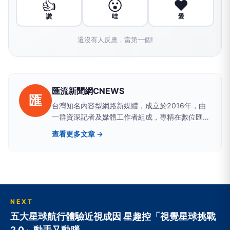
👍
😮
❤️
讚
哇
愛
還沒有人反應，當第一個!
匯流新聞網CNEWS
匯
台灣知名內容型網路新媒體，成立於2016年，由
一群資深記者及媒體工作者組成，專精在數位匯
流、醫藥生活、網路科技、政治民調、新能源及金
查看更多文章 →
融財經等領域。新聞擴散平台包括雅虎、google
news、蕃薯藤、網路家庭、HiNet及新浪等最具影
響力的大型入口網站。
NEXT
五大星球航行體驗近視成因 星趣控「視覺星球挑戰
2.0」動手又動腦