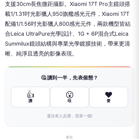
支援30cm長焦微距攝影。Xiaomi 17T Pro主鏡頭搭
載1/1.31吋光影獵人950旗艦感光元件，Xiaomi 17T
配備1/1.56吋光影獵人800感光元件，兩款機型皆結
合Leica UltraPure光學設計、1G + 6P混合式Leica
Summilux鏡頭結構與專業光學鍍膜技術，帶來更清
晰、純淨且透亮的影像表現。
🤔 讀到一半，先表個態？
👍
😮
❤️
讚
哇
愛
還沒有人反應，當第一個!
廣告