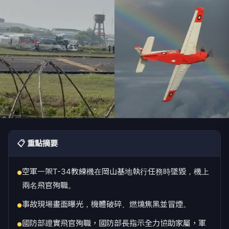
📋 重點摘要
空軍一架T-34教練機在岡山基地執行任務時墜毀，機上
●
兩名飛官殉職。
事故現場畫面曝光，機體破碎、燃燒焦黑並冒煙。
●
國防部證實飛官殉職，國防部長指示全力協助家屬，軍
●