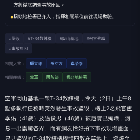
方將徹底調查事故原因。
橋頭地檢署已介入，指揮相關單位前往現場勘驗。
●
#墜毀
#T-34教練機
#岡山基地
#飛官殉職
#事故原因
相關人物：
顧立雄
孫立方
卓榮泰
相關組織：
空軍
國防部
橋頭地檢署
空軍岡山基地一架T-34教練機，今天（2日）上午8
點多執行任務時突然發生事故墜毀，機上2名飛官盧
季佑（41歲）及過俊男（46歲）被證實已殉職，消
息一出震驚各界。而有網友恰好拍下事故現場畫面，
只見墜毀的T-34教練機機體四散在草地上、燃燒至