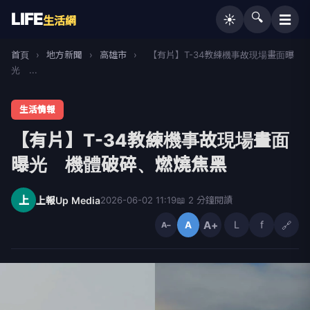
LIFE
🔍
☰
☀️
生活網
首頁
›
地方新聞
›
高雄市
›
【有片】T-34教練機事故現場畫面曝
光 ...
生活情報
【有片】T-34教練機事故現場畫面
曝光 機體破碎、燃燒焦黑
上
上報Up Media
2026-06-02 11:19
📖 2 分鐘閱讀
A+
L
f
🔗
A
A−