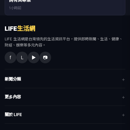
詢有其專業
1小時前
LIFE
生活網
LIFE 生活網是台灣領先的生活資訊平台，提供即時新聞、生活、健康、
財經、娛樂等多元內容。
f
L
▶
📷
新聞分類
新聞
更多內容
生活
地方新聞
健康
關於 LIFE
國際新聞
財經
合作夥伴