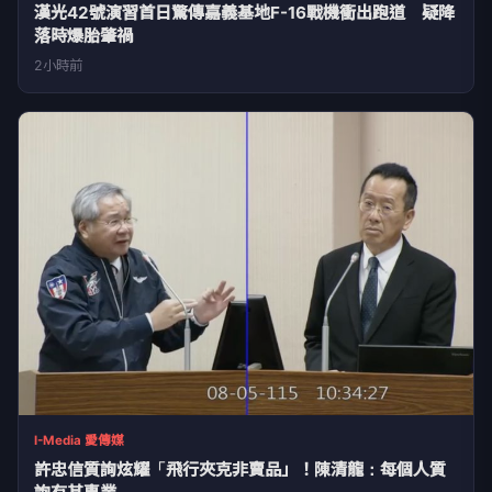
漢光42號演習首日驚傳嘉義基地F-16戰機衝出跑道 疑降
落時爆胎肇禍
2小時前
I-Media 愛傳媒
許忠信質詢炫耀「飛行夾克非賣品」！陳清龍：每個人質