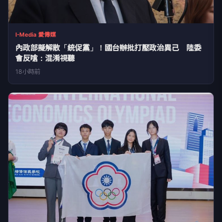
I-Media 愛傳媒
內政部擬解散「統促黨」！國台辦批打壓政治異己 陸委
會反嗆：混淆視聽
18小時前