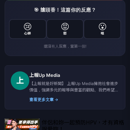
🎯 搶頭香！這篇你的反應？
😢
😡
😮
心碎
怒
哇
還沒有人反應，當第一個!
上報Up Media
上
【上報就是好新聞】 上報Up Media擁抱社會進步
價值，強調多元的報導與豐富的觀點。我們希望提
供讀者具有深度、廣度的原生新聞。
查看更多文章 →
伴侶和妳一起預防HPV，才有資格
PR
說愛妳！